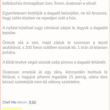
kolbászhús önmagában ízes, finom, óvatosan a sóval!
Egyenletesen betöltjük a dagadó belsejébe, ne túl feszesre,
hogy sülés közben ne repedjen szét a hús.
A nyílást hústűvel vagy cérnával zárjuk le, tegyük a dagadót
tepsibe.
Öntsük alá a sört, majd zárjuk le szorosan a tepsit
alufóliával, s 200 fokos sütőben süssük kb. 1 órán át teljesen
puhára.
A fóliát levéve végül süssük szép pirosra a dagadó felületét.
Óvatosan emeljük át egy tálra, könnyedén borítsuk le
fóliával, s hagyjuk pihenni legalább 15 percig, utána éles
késsel szeleteljük nem túl vékony szeletekre.
Chef Viki
dátum:
9:00