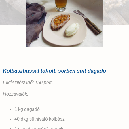
Kolbászhússal töltött, sörben sült dagadó
Elkészítési idő: 150 perc
Hozzávalók:
1 kg dagadó
40 dkg sütnivaló kolbász
1 szelet kenyér/1 zsemle