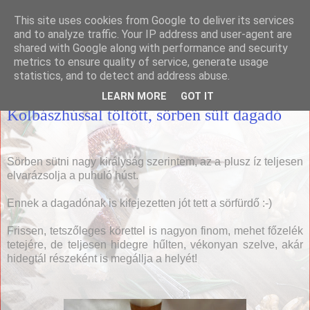
This site uses cookies from Google to deliver its services
Házias konyha
and to analyze traffic. Your IP address and user-agent are
shared with Google along with performance and security
metrics to ensure quality of service, generate usage
statistics, and to detect and address abuse.
2018. szeptember 18., kedd
LEARN MORE
GOT IT
Kolbászhússal töltött, sörben sült dagadó
Sörben sütni nagy királyság szerintem, az a plusz íz teljesen
elvarázsolja a puhuló húst.
Ennek a dagadónak is kifejezetten jót tett a sörfürdő :-)
Frissen, tetszőleges körettel is nagyon finom, mehet főzelék
tetejére, de teljesen hidegre hűlten, vékonyan szelve, akár
hidegtál részeként is megállja a helyét!