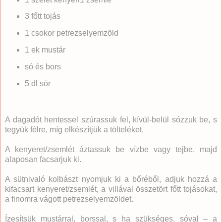
3 főtt tojás
1 csokor petrezselyemzöld
1 ek mustár
só és bors
5 dl sör
A dagadót hentessel szúrassuk fel, kívül-belül sózzuk be, s
tegyük félre, míg elkészítjük a tölteléket.
A kenyeret/zsemlét áztassuk be vízbe vagy tejbe, majd
alaposan facsarjuk ki.
A sütnivaló kolbászt nyomjuk ki a bőréből, adjuk hozzá a
kifacsart kenyeret/zsemlét, a villával összetört főtt tojásokat,
a finomra vágott petrezselyemzöldet.
Ízesítsük mustárral, borssal, s ha szükséges, sóval – a