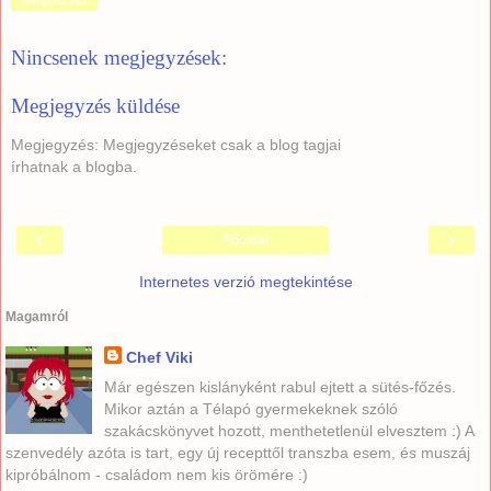
Megosztás
Nincsenek megjegyzések:
Megjegyzés küldése
Megjegyzés: Megjegyzéseket csak a blog tagjai
írhatnak a blogba.
‹
›
Főoldal
Internetes verzió megtekintése
Magamról
Chef Viki
Már egészen kislányként rabul ejtett a sütés-főzés.
Mikor aztán a Télapó gyermekeknek szóló
szakácskönyvet hozott, menthetetlenül elvesztem :) A
szenvedély azóta is tart, egy új recepttől transzba esem, és muszáj
kipróbálnom - családom nem kis örömére :)