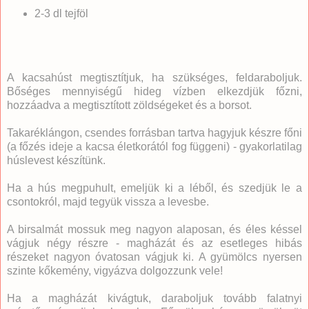
2-3 dl tejföl
A kacsahúst megtisztítjuk, ha szükséges, feldaraboljuk.
Bőséges mennyiségű hideg vízben elkezdjük főzni,
hozzáadva a megtisztított zöldségeket és a borsot.
Takaréklángon, csendes forrásban tartva hagyjuk készre főni
(a főzés ideje a kacsa életkorától fog függeni) - gyakorlatilag
húslevest készítünk.
Ha a hús megpuhult, emeljük ki a léből, és szedjük le a
csontokról, majd tegyük vissza a levesbe.
A birsalmát mossuk meg nagyon alaposan, és éles késsel
vágjuk négy részre - magházát és az esetleges hibás
részeket nagyon óvatosan vágjuk ki. A gyümölcs nyersen
szinte kőkemény, vigyázva dolgozzunk vele!
Ha a magházát kivágtuk, daraboljuk tovább falatnyi