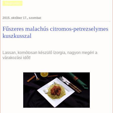
Megosztás
2015. október 17., szombat
Fűszeres malachús citromos-petrezselymes
kuszkusszal
Lassan, komótosan készülő ízorgia, nagyon megéri a
várakozási időt!