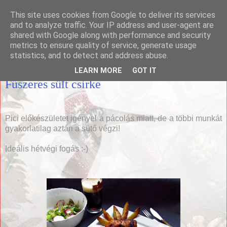
This site uses cookies from Google to deliver its services
Házias konyha
and to analyze traffic. Your IP address and user-agent are
shared with Google along with performance and security
metrics to ensure quality of service, generate usage
statistics, and to detect and address abuse.
2015. október 24., szombat
LEARN MORE
GOT IT
Fűszeres sült csirke
Pici előkészületet igényel a pácolás miatt, de a többi munkát
gyakorlatilag aztán a sütő végzi!
Ideális hétvégi fogás :-)