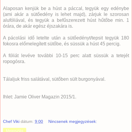
Alaposan kenjük be a húst a páccal, tegyük egy edénybe
(ami akár a sütőedény is lehet majd), zárjuk le szorosan
alufóliával, és tegyük a befűszerezett húst hűtőbe min. 1
órára, de akár egész éjszakára is.
A pácolási idő letelte után a sütőedényt/tepsit tegyük 180
fokosra előmelegített sütőbe, és süssük a húst 45 percig.
A fóliát levéve további 10-15 perc alatt süssük a tetejét
ropogósra.
Tálaljuk friss salátával, sütőben sült burgonyával.
Ihlet: Jamie Oliver Magazin 2015/1.
Chef Viki
dátum:
9:00
Nincsenek megjegyzések:
Megosztás