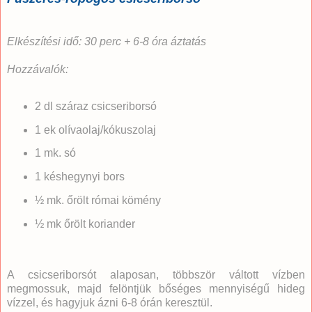
Elkészítési idő: 30 perc + 6-8 óra áztatás
Hozzávalók:
2 dl száraz csicseriborsó
1 ek olívaolaj/kókuszolaj
1 mk. só
1 késhegynyi bors
½ mk. őrölt római kömény
½ mk őrölt koriander
A csicseriborsót alaposan, többször váltott vízben
megmossuk, majd felöntjük bőséges mennyiségű hideg
vízzel, és hagyjuk ázni 6-8 órán keresztül.