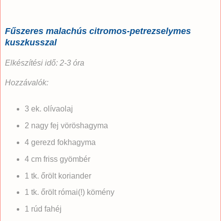
Fűszeres malachús citromos-petrezselymes
kuszkusszal
Elkészítési idő: 2-3 óra
Hozzávalók:
3 ek. olívaolaj
2 nagy fej vöröshagyma
4 gerezd fokhagyma
4 cm friss gyömbér
1 tk. őrölt koriander
1 tk. őrölt római(!) kömény
1 rúd fahéj