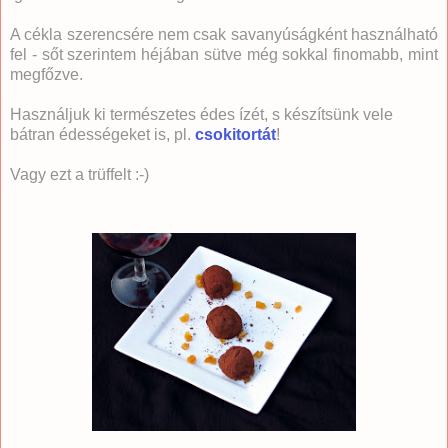
A cékla szerencsére nem csak savanyúságként használható
fel - sőt szerintem héjában sütve még sokkal finomabb, mint
megfőzve.
Használjuk ki természetes édes ízét, s készítsünk vele
bátran édességeket is, pl.
csokitortát
!
Vagy ezt a trüffelt :-)