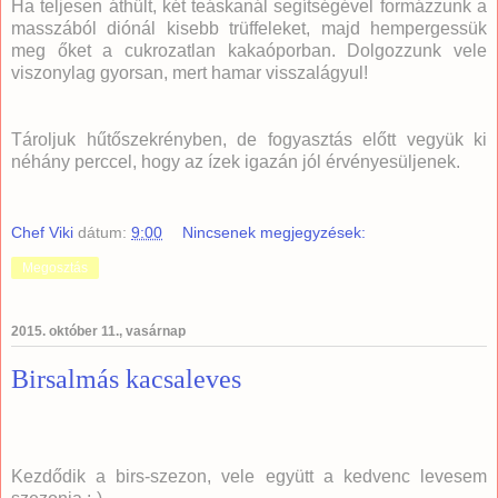
Ha teljesen áthűlt, két teáskanál segítségével formázzunk a
masszából diónál kisebb trüffeleket, majd hempergessük
meg őket a cukrozatlan kakaóporban. Dolgozzunk vele
viszonylag gyorsan, mert hamar visszalágyul!
Tároljuk hűtőszekrényben, de fogyasztás előtt vegyük ki
néhány perccel, hogy az ízek igazán jól érvényesüljenek.
Chef Viki
dátum:
9:00
Nincsenek megjegyzések:
Megosztás
2015. október 11., vasárnap
Birsalmás kacsaleves
Kezdődik a birs-szezon, vele együtt a kedvenc levesem