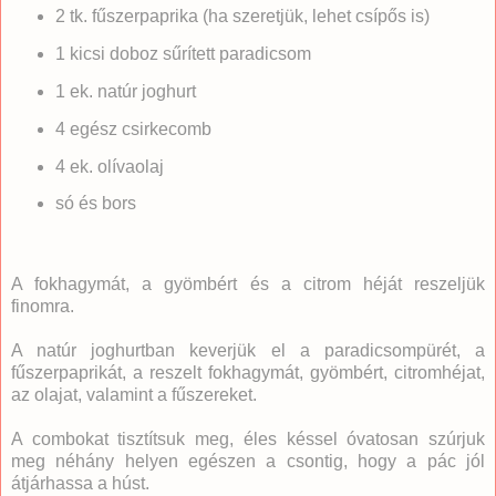
2 tk. fűszerpaprika (ha szeretjük, lehet csípős is)
1 kicsi doboz sűrített paradicsom
1 ek. natúr joghurt
4 egész csirkecomb
4 ek. olívaolaj
só és bors
A fokhagymát, a gyömbért és a citrom héját reszeljük
finomra.
A natúr joghurtban keverjük el a paradicsompürét, a
fűszerpaprikát, a reszelt fokhagymát, gyömbért, citromhéjat,
az olajat, valamint a fűszereket.
A combokat tisztítsuk meg, éles késsel óvatosan szúrjuk
meg néhány helyen egészen a csontig, hogy a pác jól
átjárhassa a húst.