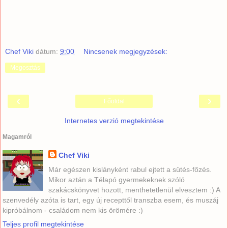
Chef Viki
dátum:
9:00
Nincsenek megjegyzések:
Megosztás
‹
›
Főoldal
Internetes verzió megtekintése
Magamról
Chef Viki
Már egészen kislányként rabul ejtett a sütés-főzés.
Mikor aztán a Télapó gyermekeknek szóló
szakácskönyvet hozott, menthetetlenül elvesztem :) A
szenvedély azóta is tart, egy új recepttől transzba esem, és muszáj
kipróbálnom - családom nem kis örömére :)
Teljes profil megtekintése