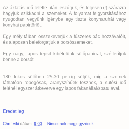
Az áztatási idő letelte után leszűrjük, és teljesen (!) szárazra
hagyjuk szikkadni a szemeket. A folyamat felgyorsításához
nyugodtan vegyünk igénybe egy tiszta konyharuhát vagy
konyhai papírtörlőt.
Egy mély tálban összekeverjük a fűszeres pác hozzávalóit,
és alaposan beleforgatjuk a borsószemeket.
Egy nagy, lapos tepsit kibélelünk sütőpapírral, szétterítjük
benne a borsót.
180 fokos sütőben 25-30 percig sütjük, míg a szemek
láthatóan ropogósak, aranyszínűek lesznek, a sütési idő
felénél egyszer átkeverve egy lapos fakanállal/spatulával.
Eredetileg
Chef Viki
dátum:
9:00
Nincsenek megjegyzések: