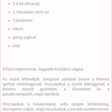
3-4 ek olívaolaj
1 l forrásban lévő víz
Tálaláshoz:
citrom
görög joghurt
chili
A húst megmossuk, nagyobb kockákra vágjuk.
Az olajat felhevítjük, üvegesre pároljuk benne a finomra
aprított vöröshagymát. Hozzáadjuk a zúzott fokhagymát, a
finomra reszelt gyömbért, a fűszereket és a
paradicsompürét, majd lepirítjuk.
Hozzáadjuk a húskockákat, erős lángon fehéredésig,
kevergetve sütjük, majd hozzáadjuk a paradicsomkonzervet,