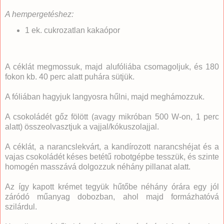
A hempergetéshez:
1 ek. cukrozatlan kakaópor
A céklát megmossuk, majd alufóliába csomagoljuk, és 180
fokon kb. 40 perc alatt puhára sütjük.
A fóliában hagyjuk langyosra hűlni, majd meghámozzuk.
A csokoládét gőz fölött (avagy mikróban 500 W-on, 1 perc
alatt) összeolvasztjuk a vajjal/kókuszolajjal.
A céklát, a narancslekvárt, a kandírozott narancshéjat és a
vajas csokoládét késes betétű robotgépbe tesszük, és szinte
homogén masszává dolgozzuk néhány pillanat alatt.
Az így kapott krémet tegyük hűtőbe néhány órára egy jól
záródó műanyag dobozban, ahol majd formázhatóvá
szilárdul.