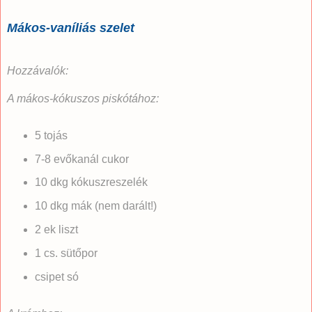
Mákos-vaníliás szelet
Hozzávalók:
A mákos-kókuszos piskótához:
5 tojás
7-8 evőkanál cukor
10 dkg kókuszreszelék
10 dkg mák (nem darált!)
2 ek liszt
1 cs. sütőpor
csipet só