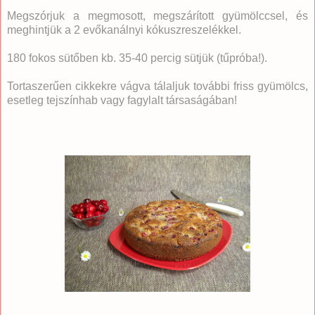
Megszórjuk a megmosott, megszárított gyümölccsel, és
meghintjük a 2 evőkanálnyi kókuszreszelékkel.
180 fokos sütőben kb. 35-40 percig sütjük (tűpróba!).
Tortaszerűen cikkekre vágva tálaljuk további friss gyümölcs,
esetleg tejszínhab vagy fagylalt társaságában!