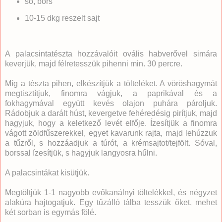
só, bors
10-15 dkg reszelt sajt
A palacsintatészta hozzávalóit ovális habverővel simára
keverjük, majd félretesszük pihenni min. 30 percre.
Míg a tészta pihen, elkészítjük a tölteléket. A vöröshagymát
megtisztítjuk, finomra vágjuk, a paprikával és a
fokhagymával együtt kevés olajon puhára pároljuk.
Rádobjuk a darált húst, kevergetve fehéredésig pirítjuk, majd
hagyjuk, hogy a keletkező levét elfője. Ízesítjük a finomra
vágott zöldfűszerekkel, egyet kavarunk rajta, majd lehúzzuk
a tűzről, s hozzáadjuk a túrót, a krémsajtot/tejfölt. Sóval,
borssal ízesítjük, s hagyjuk langyosra hűlni.
A palacsintákat kisütjük.
Megtöltjük 1-1 nagyobb evőkanálnyi töltelékkel, és négyzet
alakúra hajtogatjuk. Egy tűzálló tálba tesszük őket, mehet
két sorban is egymás fölé.