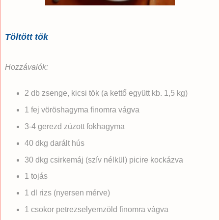
Töltött tök
Hozzávalók:
2 db zsenge, kicsi tök (a kettő együtt kb. 1,5 kg)
1 fej vöröshagyma finomra vágva
3-4 gerezd zúzott fokhagyma
40 dkg darált hús
30 dkg csirkemáj (szív nélkül) picire kockázva
1 tojás
1 dl rizs (nyersen mérve)
1 csokor petrezselyemzöld finomra vágva