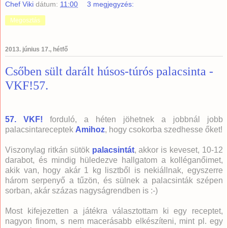
Chef Viki
dátum:
11:00
3 megjegyzés:
Megosztás
2013. június 17., hétfő
Csőben sült darált húsos-túrós palacsinta -
VKF!57.
57. VKF!
forduló, a héten jöhetnek a jobbnál jobb
palacsintareceptek
Amihoz
, hogy csokorba szedhesse őket!
Viszonylag ritkán sütök
palacsintát
, akkor is keveset, 10-12
darabot, és mindig hüledezve hallgatom a kolléganőimet,
akik van, hogy akár 1 kg lisztből is nekiállnak, egyszerre
három serpenyő a tűzön, és sülnek a palacsinták szépen
sorban, akár százas nagyságrendben is :-)
Most kifejezetten a játékra választottam ki egy receptet,
nagyon finom, s nem macerásabb elkészíteni, mint pl. egy