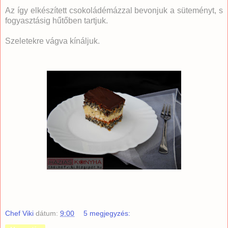
Az így elkészített csokoládémázzal bevonjuk a süteményt, s
fogyasztásig hűtőben tartjuk.
Szeletekre vágva kínáljuk.
Chef Viki
dátum:
9:00
5 megjegyzés: