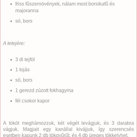
friss fűszernövények, nálam most borsikafű és
majoranna
só, bors
A tetejére:
3 dl tejföl
1 tojás
só, bors
1 gerezd zúzott fokhagyma
fél csokor kapor
A tököt meghámozzuk, két végét levágjuk, és 3 darabra
vágjuk. Magjait egy kanállal kivájjuk, így szerencsés
esetben kapunk 2 db tökgyűrűt, és 4 db üreges tökkelyhet.