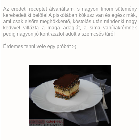
Az eredeti receptet átvariáltam, s nagyon finom sütemény
kerekedett ki belőle! A piskótában kókusz van és egész mák,
ami csak elsőre meghökkentő, kóstolás után mindenki nagy
kedvvel villázta a maga adagját, a sima vaníliakrémnek
pedig nagyon jó kontrasztot adott a szemcsés túró!
Érdemes tenni vele egy próbát :-)