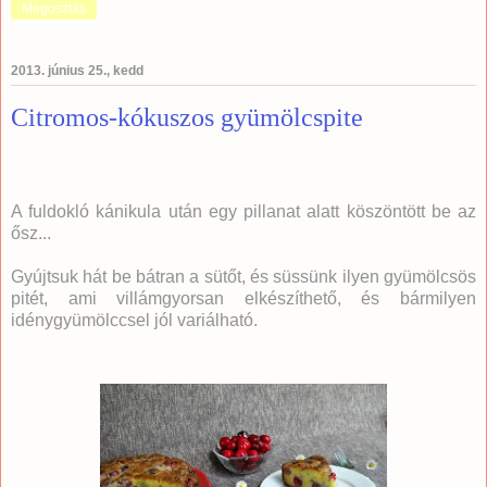
Megosztás
2013. június 25., kedd
Citromos-kókuszos gyümölcspite
A fuldokló kánikula után egy pillanat alatt köszöntött be az
ősz...
Gyújtsuk hát be bátran a sütőt, és süssünk ilyen gyümölcsös
pitét, ami villámgyorsan elkészíthető, és bármilyen
idénygyümölccsel jól variálható.