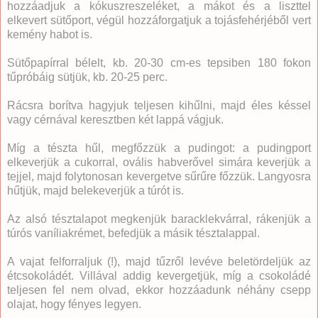
hozzáadjuk a kókuszreszeléket, a mákot és a liszttel
elkevert sütőport, végül hozzáforgatjuk a tojásfehérjéből vert
kemény habot is.
Sütőpapírral bélelt, kb. 20-30 cm-es tepsiben 180 fokon
tűpróbáig sütjük, kb. 20-25 perc.
Rácsra borítva hagyjuk teljesen kihűlni, majd éles késsel
vagy cérnával keresztben két lappá vágjuk.
Míg a tészta hűl, megfőzzük a pudingot: a pudingport
elkeverjük a cukorral, ovális habverővel simára keverjük a
tejjel, majd folytonosan kevergetve sűrűre főzzük. Langyosra
hűtjük, majd belekeverjük a túrót is.
Az alsó tésztalapot megkenjük baracklekvárral, rákenjük a
túrós vaníliakrémet, befedjük a másik tésztalappal.
A vajat felforraljuk (!), majd tűzről levéve beletördeljük az
étcsokoládét. Villával addig kevergetjük, míg a csokoládé
teljesen fel nem olvad, ekkor hozzáadunk néhány csepp
olajat, hogy fényes legyen.