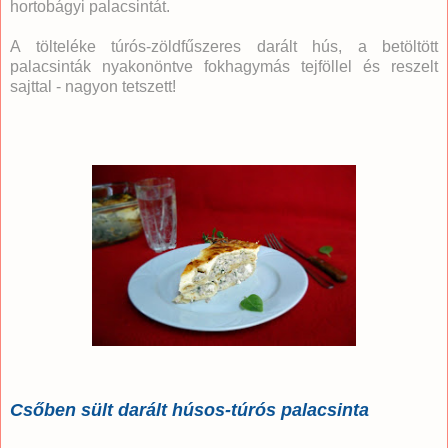
hortobágyi palacsintát.
A tölteléke túrós-zöldfűszeres darált hús, a betöltött
palacsinták nyakonöntve fokhagymás tejföllel és reszelt
sajttal - nagyon tetszett!
Csőben sült darált húsos-túrós palacsinta