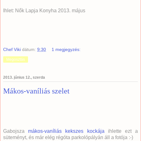
Ihlet: Nők Lapja Konyha 2013. május
Chef Viki
dátum:
9:30
1 megjegyzés:
Megosztás
2013. június 12., szerda
Mákos-vaníliás szelet
Gabojsza
mákos-vaníliás kekszes kockája
ihlette ezt a
süteményt, és már elég régóta parkolópályán áll a fotója :-)