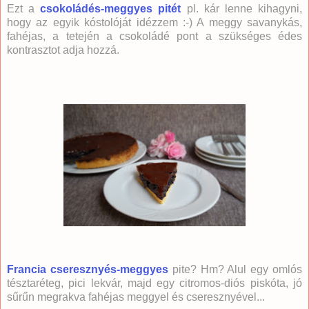
Ezt a
csokoládés-meggyes pitét
pl. kár lenne kihagyni,
hogy az egyik kóstolóját idézzem :-) A meggy savanykás,
fahéjas, a tetején a csokoládé pont a szükséges édes
kontrasztot adja hozzá.
Francia cseresznyés-meggyes
pite? Hm? Alul egy omlós
tésztaréteg, pici lekvár, majd egy citromos-diós piskóta, jó
sűrűn megrakva fahéjas meggyel és cseresznyével...