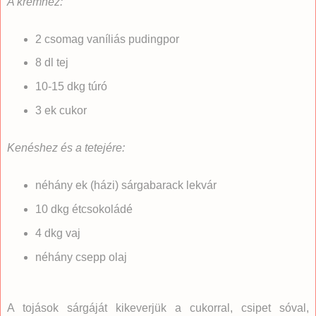
A krémhez:
2 csomag vaníliás pudingpor
8 dl tej
10-15 dkg túró
3 ek cukor
Kenéshez és a tetejére:
néhány ek (házi) sárgabarack lekvár
10 dkg étcsokoládé
4 dkg vaj
néhány csepp olaj
A tojások sárgáját kikeverjük a cukorral, csipet sóval,