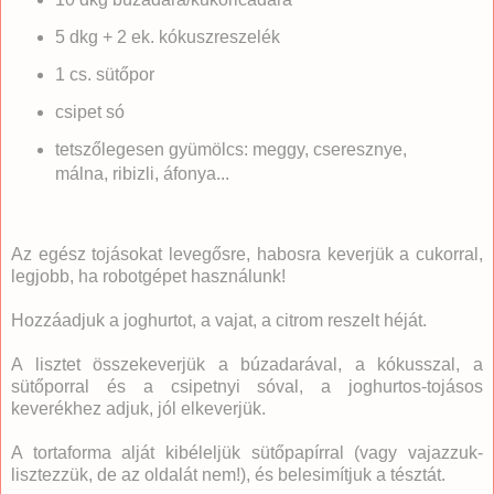
5 dkg + 2 ek. kókuszreszelék
1 cs. sütőpor
csipet só
tetszőlegesen gyümölcs: meggy, cseresznye,
málna, ribizli, áfonya...
Az egész tojásokat levegősre, habosra keverjük a cukorral,
legjobb, ha robotgépet használunk!
Hozzáadjuk a joghurtot, a vajat, a citrom reszelt héját.
A lisztet összekeverjük a búzadarával, a kókusszal, a
sütőporral és a csipetnyi sóval, a joghurtos-tojásos
keverékhez adjuk, jól elkeverjük.
A tortaforma alját kibéleljük sütőpapírral (vagy vajazzuk-
lisztezzük, de az oldalát nem!), és belesimítjuk a tésztát.