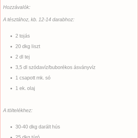
Hozzávalók:
A tésztához, kb. 12-14 darabhoz:
2 tojás
20 dkg liszt
2 dl tej
3,5 dl szódavíz/buborékos ásványvíz
1 csapott mk. só
1 ek. olaj
A töltelékhez:
30-40 dkg darált hús
25 dkg túró