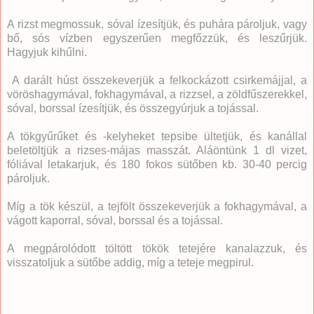
A rizst megmossuk, sóval ízesítjük, és puhára pároljuk, vagy
bő, sós vízben egyszerűen megfőzzük, és leszűrjük.
Hagyjuk kihűlni.
A darált húst összekeverjük a felkockázott csirkemájjal, a
vöröshagymával, fokhagymával, a rizzsel, a zöldfűszerekkel,
sóval, borssal ízesítjük, és összegyúrjuk a tojással.
A tökgyűrűket és -kelyheket tepsibe ültetjük, és kanállal
beletöltjük a rizses-májas masszát. Aláöntünk 1 dl vizet,
fóliával letakarjuk, és 180 fokos sütőben kb. 30-40 percig
pároljuk.
Míg a tök készül, a tejfölt összekeverjük a fokhagymával, a
vágott kaporral, sóval, borssal és a tojással.
A megpárolódott töltött tökök tetejére kanalazzuk, és
visszatoljuk a sütőbe addig, míg a teteje megpirul.