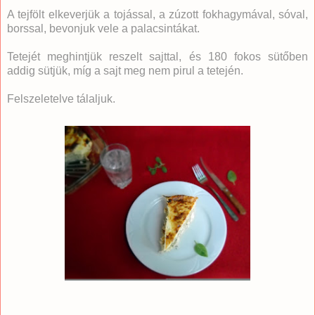
A tejfölt elkeverjük a tojással, a zúzott fokhagymával, sóval,
borssal, bevonjuk vele a palacsintákat.
Tetejét meghintjük reszelt sajttal, és 180 fokos sütőben
addig sütjük, míg a sajt meg nem pirul a tetején.
Felszeletelve tálaljuk.