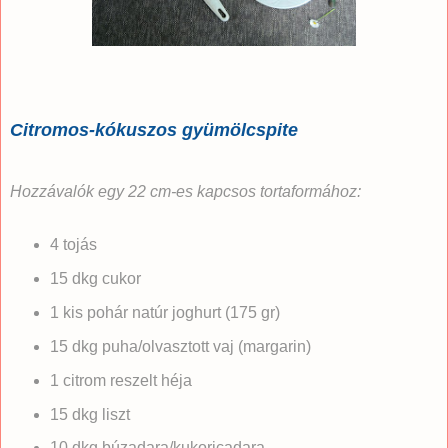
Citromos-kókuszos gyümölcspite
Hozzávalók egy 22 cm-es kapcsos tortaformához:
4 tojás
15 dkg cukor
1 kis pohár natúr joghurt (175 gr)
15 dkg puha/olvasztott vaj (margarin)
1 citrom reszelt héja
15 dkg liszt
10 dkg búzadara/kukoricadara