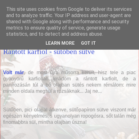
This site uses cookies from Google to deliver its services
Házias konyha
and to analyze traffic. Your IP address and user-agent are
shared with Google along with performance and security
metrics to ensure quality of service, generate usage
statistics, and to detect and address abuse.
2013. június 27., csütörtök
LEARN MORE
GOT IT
Rántott karfiol - sütőben sütve
Volt már
, de most újra műsorra került, hisz tele a piac
gyönyörű karfiollal! Imádom a rántott karfiolt, de a
panírozásán túl a bő olajban sütés nekem rémálom: mire
minden oldala megsül a rózsáknak... Jaj ne...
Sütőben, pici olajjal átkenve, sütőpapíron sütve viszont már
egészen kényelmes, s ugyanolyan ropogósra, sőt talán még
finomabbra sül, mintha olajban úszna!