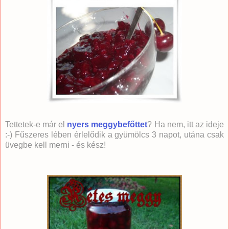
Tettetek-e már el
nyers meggybefőttet
? Ha nem, itt az ideje
:-) Fűszeres lében érlelődik a gyümölcs 3 napot, utána csak
üvegbe kell merni - és kész!