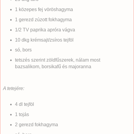
1 közepes fej vöröshagyma
1 gerezd zúzott fokhagyma
1/2 TV paprika apróra vágva
10 dkg krémsajt/zsíros tejföl
só, bors
tetszés szerint zöldfűszerek, nálam most
bazsalikom, borsikafű és majoranna
A tetejére:
4 dl tejföl
1 tojás
2 gerezd fokhagyma