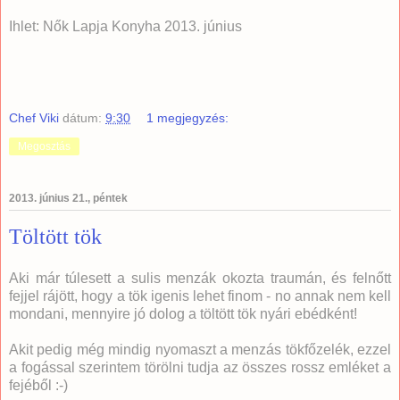
Ihlet: Nők Lapja Konyha 2013. június
Chef Viki
dátum:
9:30
1 megjegyzés:
Megosztás
2013. június 21., péntek
Töltött tök
Aki már túlesett a sulis menzák okozta traumán, és felnőtt
fejjel rájött, hogy a tök igenis lehet finom - no annak nem kell
mondani, mennyire jó dolog a töltött tök nyári ebédként!
Akit pedig még mindig nyomaszt a menzás tökfőzelék, ezzel
a fogással szerintem törölni tudja az összes rossz emléket a
fejéből :-)