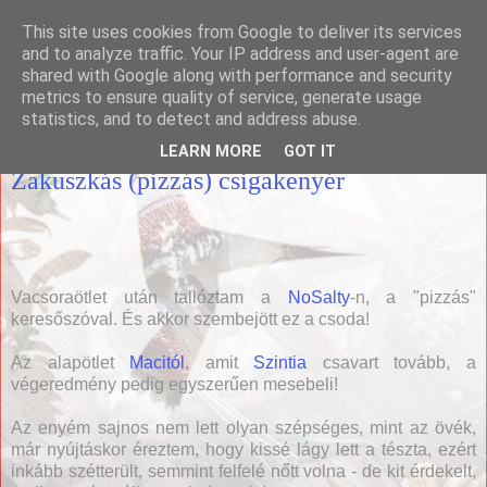
This site uses cookies from Google to deliver its services
Házias konyha
and to analyze traffic. Your IP address and user-agent are
shared with Google along with performance and security
metrics to ensure quality of service, generate usage
statistics, and to detect and address abuse.
2011. augusztus 6., szombat
LEARN MORE
GOT IT
Zakuszkás (pizzás) csigakenyér
Vacsoraötlet után tallóztam a
NoSalty
-n, a "pizzás"
keresőszóval. És akkor szembejött ez a csoda!
Az alapötlet
Macitól
, amit
Szintia
csavart tovább, a
végeredmény pedig egyszerűen mesebeli!
Az enyém sajnos nem lett olyan szépséges, mint az övék,
már nyújtáskor éreztem, hogy kissé lágy lett a tészta, ezért
inkább szétterült, semmint felfelé nőtt volna - de kit érdekelt,