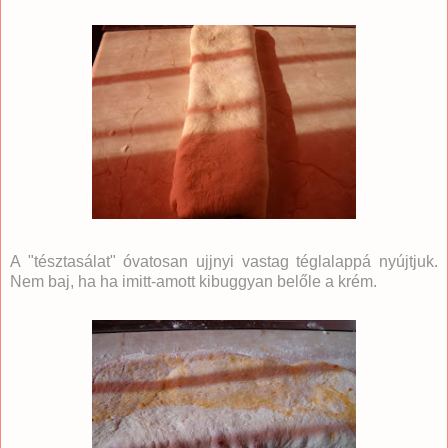
A "tésztasálat" óvatosan ujjnyi vastag téglalappá nyújtjuk.
Nem baj, ha ha imitt-amott kibuggyan belőle a krém.