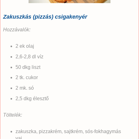
Zakuszkás (pizzás) csigakenyér
Hozzávalók:
2 ek olaj
2,6-2,8 dl víz
50 dkg liszt
2 tk. cukor
2 mk. só
2,5 dkg élesztő
Töltelék:
zakuszka, pizzakrém, sajtkrém, sós-fokhagymás
vaj...