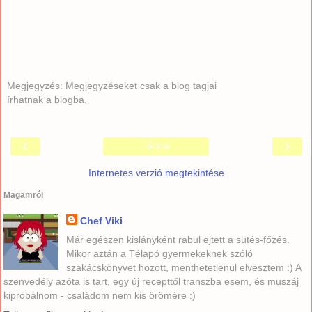
Megjegyzés: Megjegyzéseket csak a blog tagjai
írhatnak a blogba.
‹
›
Főoldal
Internetes verzió megtekintése
Magamról
Chef Viki
Már egészen kislányként rabul ejtett a sütés-főzés.
Mikor aztán a Télapó gyermekeknek szóló
szakácskönyvet hozott, menthetetlenül elvesztem :) A
szenvedély azóta is tart, egy új recepttől transzba esem, és muszáj
kipróbálnom - családom nem kis örömére :)