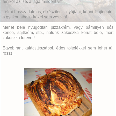
amikor az íze, állaga mindent vitt!
Leírni hosszadalmas, elkészíteni - nyújtani, kenni, hajtogatni
a gyakorlatban - közel sem vészes!
Mehet bele nyugodtan pizzakrém, vagy bármilyen sós
kence, sajtkrém, stb., nálunk zakuszka került bele, mert
zakuszka forever!
Egyébiránt kalácstésztából, édes töltelékkel sem lehet túl
rossz...