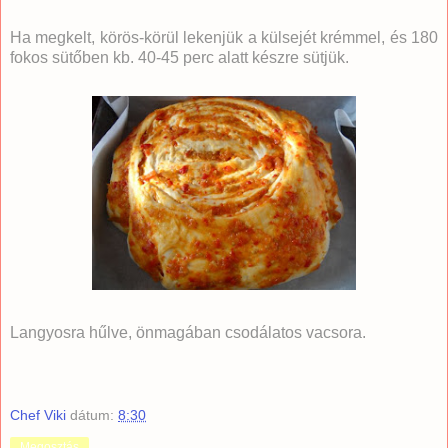
Ha megkelt, körös-körül lekenjük a külsejét krémmel, és 180
fokos sütőben kb. 40-45 perc alatt készre sütjük.
Langyosra hűlve, önmagában csodálatos vacsora.
Chef Viki
dátum:
8:30
Megosztás