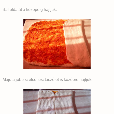
Bal oldalát a közepéig hajtjuk.
Majd a jobb szélső tésztaszélet is középre hajtjuk.