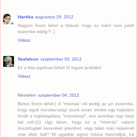
Hankka
augusztus 29, 2012
Nagyon finom lehet a fetával, hogy ez miért nem jutott
eszembe eddig?! :)
Válasz
Seafalcon
szeptember 03, 2012
Ez a feta izgalmas lehet! Ki fogom próbálni!
Válasz
Névtelen
szeptember 04, 2012
Biztos finom lehet:) A "mismás"-ról pedig az jut eszembe,
hogy egyik horvátországi utunk során minket egy hajóúton
kínált a hajóskapitány "mismással", ami azonban egy helyi
ital volt:)))) Úgy látom, hogy ez a "mismás" valami
összefoglaló keveréket jelenthet, vagy talán más népeknél
más ételt, italt? Mi ugyebár egész másra használjuk, ha