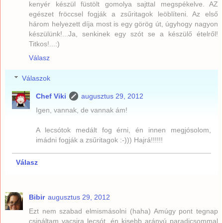
kenyér készül füstölt gomolya sajttal megspékelve. AZ
egészet fröccsel fogják a zsűritagok leöblíteni. Az első
három helyezett díja most is egy görög út, úgyhogy nagyon
készülünk!...Ja, senkinek egy szót se a készülő ételről!
Titkos!...:)
Válasz
Válaszok
Chef Viki
augusztus 29, 2012
Igen, vannak, de vannak ám!
A lecsótok medált fog érni, én innen megjósolom,
imádni fogják a zsűritagok :-))) Hajrá!!!!!!
Válasz
Bibir
augusztus 29, 2012
Ezt nem szabad elmismásolni (haha) Amúgy pont tegnap
csináltam vacsira lecsót, én kisebb arányú paradicsommal