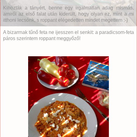
Kihozták a tányért, benne egy irgalmatlan adag mismás,
amiről az első falat után kiderült, hogy olyan ez, mint a mi
itthoni lecsónk, s roppant elégedetten mindet megettem :-)
A bizarrnak tűnő feta ne ijesszen el senkit: a paradicsom-feta
páros szerintem roppant meggyőző!