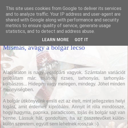
This site uses cookies from Google to deliver its services
Házias konyha
and to analyze traffic. Your IP address and user-agent are
shared with Google along with performance and security
metrics to ensure quality of service, generate usage
statistics, and to detect and address abuse.
2012. augusztus 29., szerda
LEARN MORE
GOT IT
Mismás, avagy a bolgár lecsó
Alapjáraton is nagy lecsópárti vagyok. Számtalan variációt
próbáltam már: tojásos, rizses, tarhonyás, tarhonyás-
kolbászos... Hidegen vagy melegen, mindegy. Jöhet minden
mennyiségben.
A bolgár útikönyvünk említi ezt az ételt, mint jellegzetes helyi
fogást, amit érdemes kipróbálni. Annyit írt róla mindössze,
hogy hagyma, paprika, paradicsom, tojás és bolgár sajt van
benne. Lássuk hát, gondoltam, ha az összetevőket külön-
külön szeretem, együtt sem lehetnek rosszak :-)