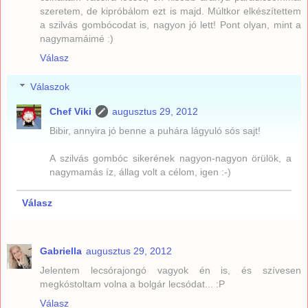
szeretem, de kipróbálom ezt is majd. Múltkor elkészítettem
a szilvás gombócodat is, nagyon jó lett! Pont olyan, mint a
nagymamáimé :)
Válasz
Válaszok
Chef Viki
augusztus 29, 2012
Bibir, annyira jó benne a puhára lágyuló sós sajt!
A szilvás gombóc sikerének nagyon-nagyon örülök, a
nagymamás íz, állag volt a célom, igen :-)
Válasz
Gabriella
augusztus 29, 2012
Jelentem lecsórajongó vagyok én is, és szívesen
megkóstoltam volna a bolgár lecsódat... :P
Válasz