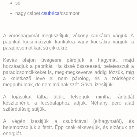
só
nagy csipet
csubrica
/csombor
A vöröshagymát megtisztítjuk, vékony karikákra vágjuk. A
paprikát kicsumázzuk, karikákra vagy kockákra vágjuk, a
paradicsomot karcsú cikkekre.
Kevés olajon üvegesre pároljuk a hagymát, majd
hozzáadjuk a paprikát. Ha kissé összeesett, beletesszük a
paradicsomcikkeket is, meg-megkeverve addig főzzük, míg
a keletkező leve el nem párolog, és a zöldségek
megpuhulnak, de nem málnak szét. Sóval ízesítjük.
A tojásokat tálba ütjük, felverjük, mintha rántottát
készítenénk, a lecsóalaphoz adjuk. Néhány perc alatt
szilárdulásig sütjük.
A végén ízesítjük a csubricával (elhagyható!), és
belemorzsoljuk a fetát. Épp csak elkeverjük, és elzárjuk az
energiát.