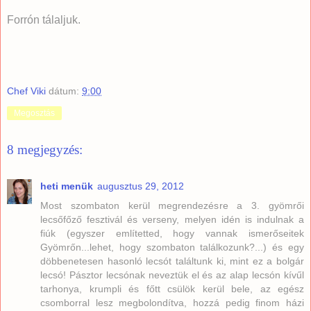
Forrón tálaljuk.
Chef Viki
dátum:
9:00
Megosztás
8 megjegyzés:
heti menük
augusztus 29, 2012
Most szombaton kerül megrendezésre a 3. gyömrői
lecsőfőző fesztivál és verseny, melyen idén is indulnak a
fiúk (egyszer említetted, hogy vannak ismerőseitek
Gyömrőn...lehet, hogy szombaton találkozunk?...) és egy
döbbenetesen hasonló lecsót találtunk ki, mint ez a bolgár
lecsó! Pásztor lecsónak neveztük el és az alap lecsón kívűl
tarhonya, krumpli és főtt csülök kerül bele, az egész
csomborral lesz megbolondítva, hozzá pedig finom házi