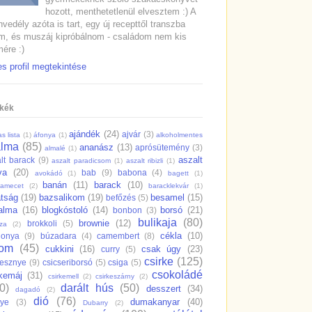
hozott, menthetetlenül elvesztem :) A
vedély azóta is tart, egy új recepttől transzba
m, és muszáj kipróbálnom - családom nem kis
ére :)
es profil megtekintése
kék
ajándék
(24)
ajvár
(3)
s lista
(1)
áfonya
(1)
alkoholmentes
alma
(85)
ananász
(13)
aprósütemény
(3)
almalé
(1)
aszalt
lt barack
(9)
aszalt paradicsom
(1)
aszalt ribizli
(1)
va
(20)
bab
(9)
babona
(4)
avokádó
(1)
bagett
(1)
banán
(11)
barack
(10)
samecet
(2)
baracklekvár
(1)
átság
(19)
bazsalikom
(19)
besamel
(15)
befőzés
(5)
salma
(16)
blogkóstoló
(14)
borsó
(21)
bonbon
(3)
bulikaja
(80)
brownie
(12)
brokkoli
(5)
dza
(2)
cékla
(10)
gonya
(9)
búzadara
(4)
camembert
(8)
rom
(45)
cukkini
(16)
csak úgy
(23)
curry
(5)
csirke
(125)
resznye
(9)
csicseriborsó
(5)
csiga
(5)
csokoládé
rkemáj
(31)
csirkemell
(2)
csirkeszárny
(2)
0)
darált hús
(50)
desszert
(34)
dagadó
(2)
dió
(76)
dumakanyar
(40)
nye
(3)
Dubarry
(2)