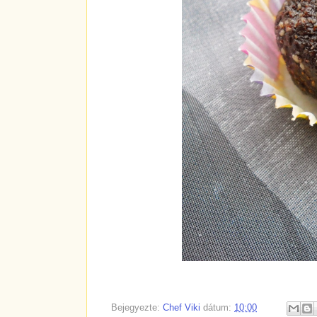
Bejegyezte:
Chef Viki
dátum:
10:00