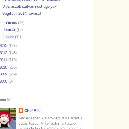
Diós-aszalt szilvás ricottagolyók
Segítsüti 2014. tavasz!
►
március
(12)
►
február
(13)
►
január
(11)
2013
(127)
2012
(148)
2011
(119)
2010
(255)
2009
(349)
2008
(8)
amról
Chef Viki
Már egészen kislányként rabul ejtett a
sütés-főzés. Mikor aztán a Télapó
gyermekeknek szóló szakácskönyvet