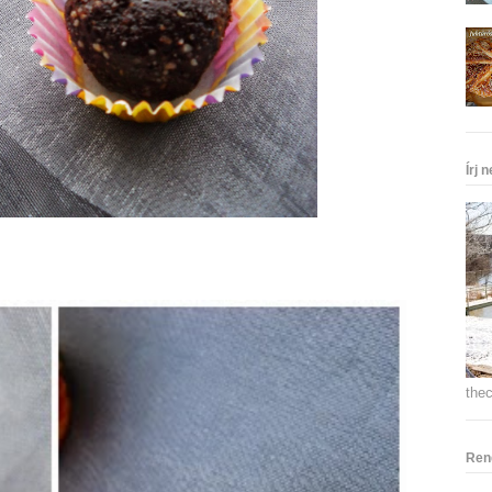
Írj 
the
Ren