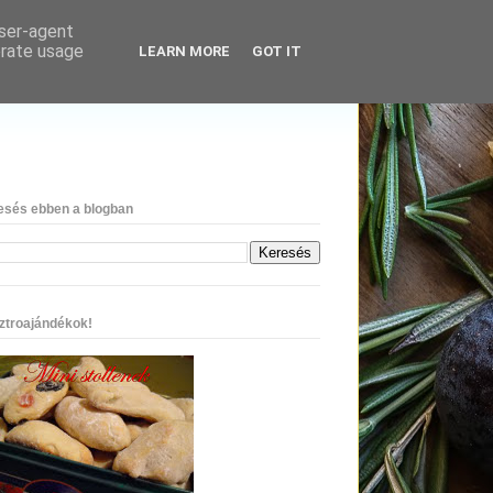
user-agent
erate usage
LEARN MORE
GOT IT
esés ebben a blogban
ztroajándékok!