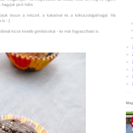
hagyjuk picit hűlni.
úrjuk össze a mézzel, a kakaóval és a kókuszolajjal/vajjal. Ha
is :-)
diónál kicsit kisebb gombócokat - és már fogyasztható is.
►
►
►
►
►
►
Mag