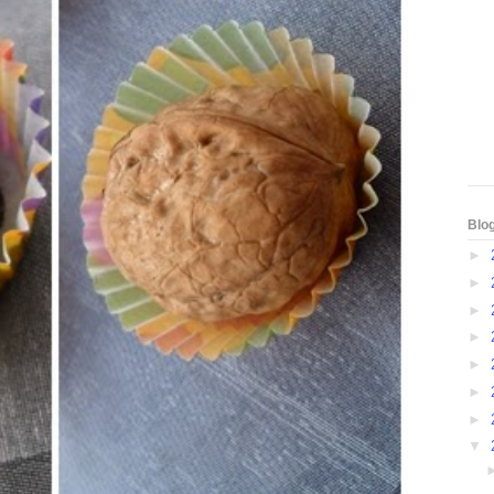
Blo
►
►
►
►
►
►
►
▼