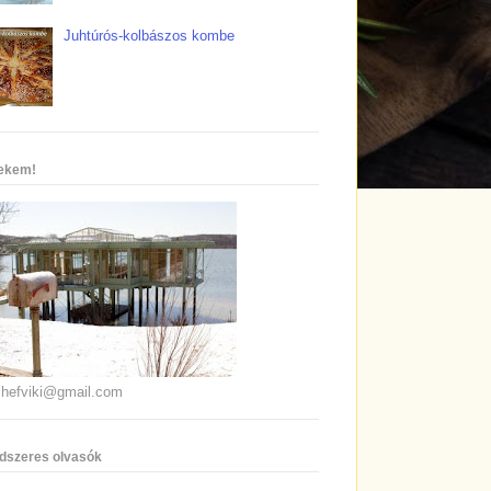
Juhtúrós-kolbászos kombe
nekem!
chefviki@gmail.com
dszeres olvasók