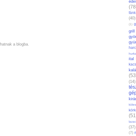
éde
(78
fánk
(40)
g
(1)
grill
gyö
gyü
hatnak a blogba.
har
hurk
ital
kac
kal
(53
(14)
tés
gé
kirá
köles
körk
(51
lazac
(37)
(7)