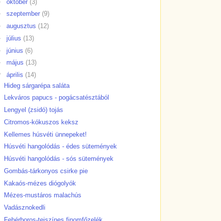
►
október
(3)
►
szeptember
(9)
►
augusztus
(12)
►
július
(13)
►
június
(6)
►
május
(13)
▼
április
(14)
Hideg sárgarépa saláta
Lekváros papucs - pogácsatésztából
Lengyel (zsidó) tojás
Citromos-kókuszos keksz
Kellemes húsvéti ünnepeket!
Húsvéti hangolódás - édes sütemények
Húsvéti hangolódás - sós sütemények
Gombás-tárkonyos csirke pie
Kakaós-mézes diógolyók
Mézes-mustáros malachús
Vadásznokedli
Fehérboros-tejszínes finomfőzelék