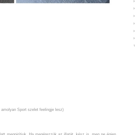
amolyan Sport szelet feelingje lesz)
att megpirítjuk. Ha megérezzük az illatát, kész is, meg ne égjen,