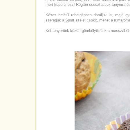
mert keserű lesz! Rögtön csúsztassuk tányérra és 
Késes betétű robotgépben daráljuk le, majd gy
szeretjük a Sport szelet csokit, mehet a rumaroma 
Két tenyerünk között gömbölyítsünk a masszából 