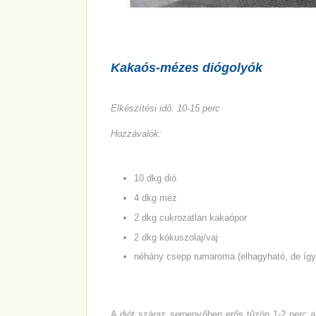
Kakaós-mézes diógolyók
Elkészítési idő: 10-15 perc
Hozzávalók:
10 dkg dió
4 dkg méz
2 dkg cukrozatlan kakaópor
2 dkg kókuszolaj/vaj
néhány csepp rumaroma (elhagyható, de így 
A diót száraz serpenyőben erős tűzön 1-2 perc al