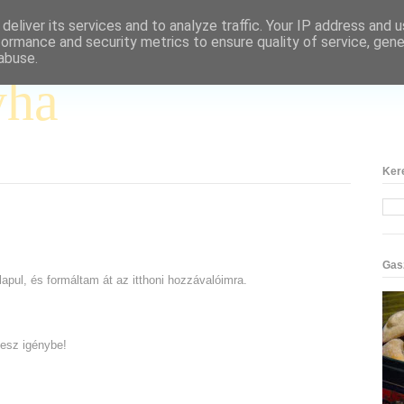
deliver its services and to analyze traffic. Your IP address and 
formance and security metrics to ensure quality of service, gen
abuse.
yha
Ker
Gas
apul, és formáltam át az itthoni hozzávalóimra.
vesz igénybe!