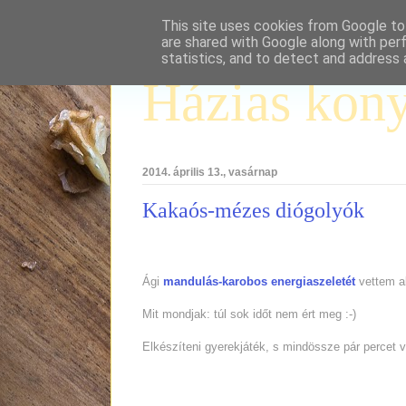
This site uses cookies from Google to 
are shared with Google along with per
statistics, and to detect and address 
Házias kon
2014. április 13., vasárnap
Kakaós-mézes diógolyók
Ági
mandulás-karobos energiaszeletét
vettem al
Mit mondjak: túl sok időt nem ért meg :-)
Elkészíteni gyerekjáték, s mindössze pár percet 