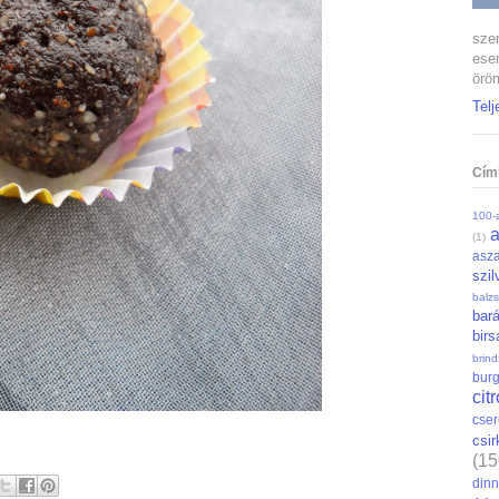
szen
ese
öröm
Telj
Cím
100-a
(1)
asza
szil
balz
bar
bir
brin
bur
cit
cse
csi
(15
din