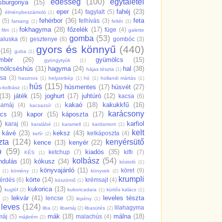
édesség
(100)
egytálétel
sburgonya
(15)
)
eper
(14)
fahéj
(23)
fagylalt
(5)
élménybeszámoló
(1)
fehérbor
(36)
feta
(5)
felhívás
(3)
farsang
(1)
feltét
(1)
fokhagyma
(28)
főzelék
(17)
füge
(4)
film
(1)
galette
gomba
(53)
aluska
(6)
gesztenye
(8)
gombóc
(3)
gyors és könnyű
(440)
(16)
guba
(1)
mbér
(26)
gyümölcs
(15)
gyöngytyúk
(1)
mölcséshús
(31)
hagyma
(24)
hal
(38)
hájas tészta
(1)
csa
(3)
hasznos
(1)
helyzetkép
(1)
hó
(1)
hollandi mártás
(1)
hús
(115)
húsmentes
(17)
húsvét
(27)
a-kolbász
(1)
(13)
játék
(15)
joghurt
(17)
juhtúró
(12)
kacsa
(6)
kakaó
(18)
kakukkfű
(16)
samáj
(4)
kacsazsír
(1)
karácsony
ács
(19)
kapor
(15)
káposzta
(17)
)
karfiol
karaj
(6)
karalábé
(1)
karamell
(1)
kardamom
(1)
kelt
kávé
(23)
keksz
(43)
kelkáposzta
(4)
kefír
(2)
zta
(124)
kenyérsütő
kence
(13)
kenyér
(22)
p
(59)
kiadós
(35)
ketchup
(7)
kifli
(7)
KÉS
(1)
kolbász
(54)
ndulás
(10)
kókusz
(34)
kóstoló
(1)
könyvajánló
(11)
köret
(9)
(1)
kömény
(1)
könyvek
(2)
krumpli
körte
(14)
érdés
(6)
krémsajt
(4)
köszöntő
(1)
)
kukorica
(13)
kuglóf
(2)
kukoricadara
(1)
kürtős kalács
(1)
lekvár
(41)
leveles tészta
lencse
(3)
(2)
lepény
(1)
leves
(124)
lilahagyma
liba
(2)
libamáj
(2)
libasütés
(2)
mák
(18)
málna
(18)
máj
(5)
malachús
(4)
májkrém
(2)