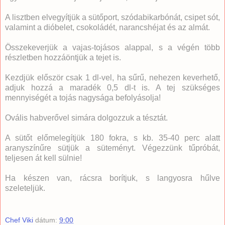
A lisztben elvegyítjük a sütőport, szódabikarbónát, csipet sót,
valamint a dióbelet, csokoládét, narancshéjat és az almát.
Összekeverjük a vajas-tojásos alappal, s a végén több
részletben hozzáöntjük a tejet is.
Kezdjük először csak 1 dl-vel, ha sűrű, nehezen keverhető,
adjuk hozzá a maradék 0,5 dl-t is. A tej szükséges
mennyiségét a tojás nagysága befolyásolja!
Ovális habverővel simára dolgozzuk a tésztát.
A sütőt előmelegítjük 180 fokra, s kb. 35-40 perc alatt
aranyszínűre sütjük a süteményt. Végezzünk tűpróbát,
teljesen át kell sülnie!
Ha készen van, rácsra borítjuk, s langyosra hűlve
szeleteljük.
Chef Viki
dátum:
9:00