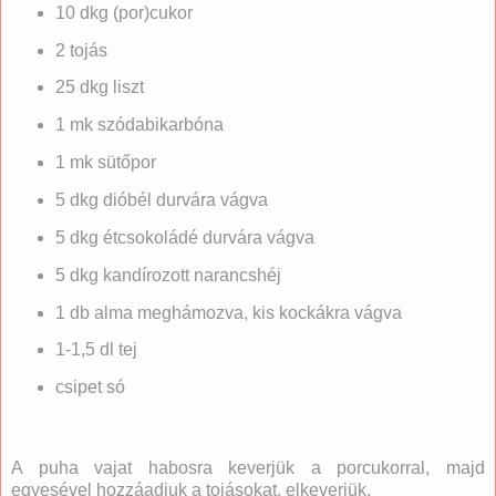
10 dkg (por)cukor
2 tojás
25 dkg liszt
1 mk szódabikarbóna
1 mk sütőpor
5 dkg dióbél durvára vágva
5 dkg étcsokoládé durvára vágva
5 dkg kandírozott narancshéj
1 db alma meghámozva, kis kockákra vágva
1-1,5 dl tej
csipet só
A puha vajat habosra keverjük a porcukorral, majd
egyesével hozzáadjuk a tojásokat, elkeverjük.