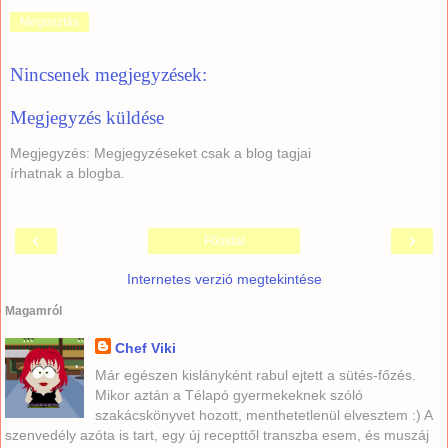
Megosztás
Nincsenek megjegyzések:
Megjegyzés küldése
Megjegyzés: Megjegyzéseket csak a blog tagjai
írhatnak a blogba.
‹
›
Főoldal
Internetes verzió megtekintése
Magamról
Chef Viki
Már egészen kislányként rabul ejtett a sütés-főzés.
Mikor aztán a Télapó gyermekeknek szóló
szakácskönyvet hozott, menthetetlenül elvesztem :) A
szenvedély azóta is tart, egy új recepttől transzba esem, és muszáj