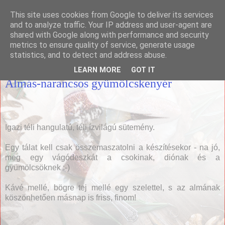
This site uses cookies from Google to deliver its services
Házias konyha
and to analyze traffic. Your IP address and user-agent are
shared with Google along with performance and security
metrics to ensure quality of service, generate usage
statistics, and to detect and address abuse.
2019. január 6., vasárnap
LEARN MORE
GOT IT
Almás-narancsos gyümölcskenyér
Igazi téli hangulatú, téli ízvilágú sütemény.
Egy tálat kell csak összemaszatolni a készítésekor - na jó,
meg egy vágódeszkát a csokinak, diónak és a
gyümölcsöknek :-)
Kávé mellé, bögre tej mellé egy szelettel, s az almának
köszönhetően másnap is friss, finom!