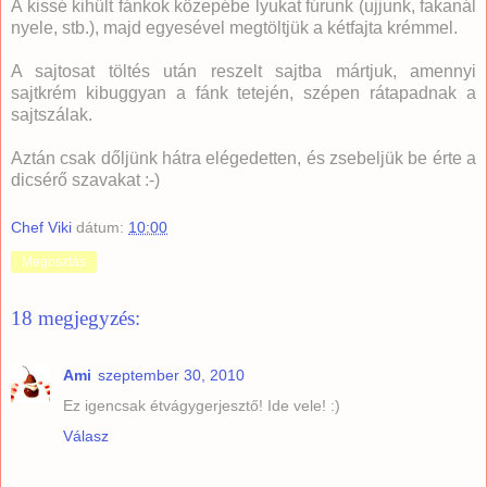
A kissé kihűlt fánkok közepébe lyukat fúrunk (ujjunk, fakanál
nyele, stb.), majd egyesével megtöltjük a kétfajta krémmel.
A sajtosat töltés után reszelt sajtba mártjuk, amennyi
sajtkrém kibuggyan a fánk tetején, szépen rátapadnak a
sajtszálak.
Aztán csak dőljünk hátra elégedetten, és zsebeljük be érte a
dicsérő szavakat :-)
Chef Viki
dátum:
10:00
Megosztás
18 megjegyzés:
Ami
szeptember 30, 2010
Ez igencsak étvágygerjesztő! Ide vele! :)
Válasz