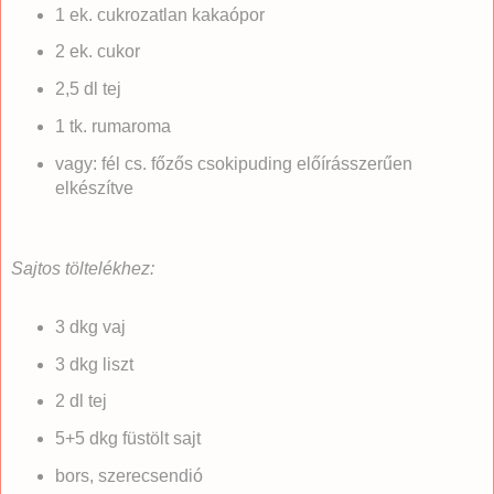
1 ek. cukrozatlan kakaópor
2 ek. cukor
2,5 dl tej
1 tk. rumaroma
vagy: fél cs. főzős csokipuding előírásszerűen
elkészítve
Sajtos töltelékhez:
3 dkg vaj
3 dkg liszt
2 dl tej
5+5 dkg füstölt sajt
bors, szerecsendió