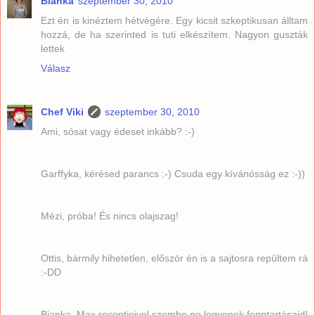
Bianka
szeptember 30, 2010
Ezt én is kinéztem hétvégére. Egy kicsit szkeptikusan álltam
hozzá, de ha szerinted is tuti elkészítem. Nagyon guszták
lettek
Válasz
Chef Viki
szeptember 30, 2010
Ami, sósat vagy édeset inkább? :-)
Garffyka, kérésed parancs :-) Csuda egy kívánósság ez :-))
Mézi, próba! És nincs olajszag!
Ottis, bármily hihetetlen, először én is a sajtosra repültem rá
:-DD
Bianka, Max receptjeivel szembe ne legyenek fenntartásaid!