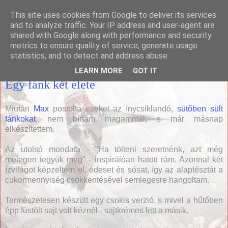
This site uses cookies from Google to deliver its services
Házias konyha
and to analyze traffic. Your IP address and user-agent are
shared with Google along with performance and security
metrics to ensure quality of service, generate usage
statistics, and to detect and address abuse.
2010. szeptember 30., csütörtök
LEARN MORE
GOT IT
Egy fánk két élete
Miután
Max
postolta ezeket az ínycsiklandó,
sütőben sült
fánkokat
, nem bírtam magammal, s már másnap
elkészítettem.
Az utolsó mondata - "Ha tölteni szeretnénk, azt még
melegen tegyük meg" - inspirálóan hatott rám. Azonnal két
ízvilágot képzeltem el, édeset és sósat, így az alaptésztát a
cukormennyiség csökkentésével semlegesre hangoltam.
Természetesen készült egy csokis verzió, s mivel a hűtőben
épp füstölt sajt volt kéznél - sajtkrémes lett a másik.