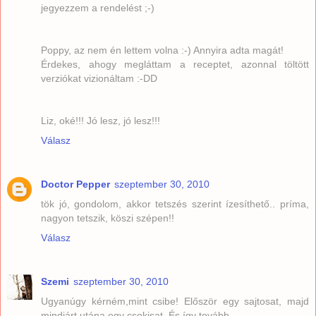
jegyezzem a rendelést ;-)
Poppy, az nem én lettem volna :-) Annyira adta magát!
Érdekes, ahogy megláttam a receptet, azonnal töltött
verziókat vizionáltam :-DD
Liz, oké!!! Jó lesz, jó lesz!!!
Válasz
Doctor Pepper
szeptember 30, 2010
tök jó, gondolom, akkor tetszés szerint ízesíthető.. príma,
nagyon tetszik, köszi szépen!!
Válasz
Szemi
szeptember 30, 2010
Ugyanúgy kérném,mint csibe! Először egy sajtosat, majd
mindjárt utána egy csokisat. És így tovább...