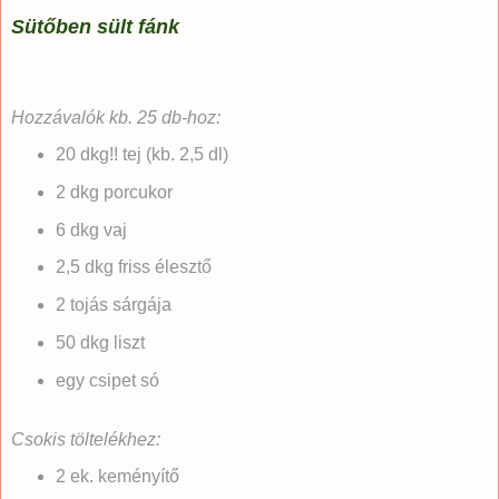
Sütőben sült fánk
Hozzávalók kb. 25 db-hoz:
20 dkg!! tej (kb. 2,5 dl)
2 dkg porcukor
6 dkg vaj
2,5 dkg friss élesztő
2 tojás sárgája
50 dkg liszt
egy csipet só
Csokis töltelékhez:
2 ek. keményítő