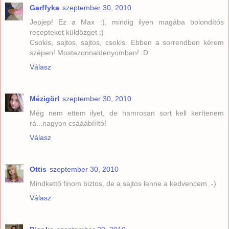
Garffyka
szeptember 30, 2010
Jepjep! Ez a Max :), mindig ilyen magába bolondítós
recepteket küldözget :)
Csokis, sajtos, sajtos, csokis. Ebben a sorrendben kérem
szépen! Mostazonnaldenyomban! :D
Válasz
Mézigörl
szeptember 30, 2010
Még nem ettem ilyet, de hamrosan sort kell kerítenem
rá...nagyon csááábííító!
Válasz
Ottis
szeptember 30, 2010
Mindkettő finom biztos, de a sajtos lenne a kedvencem .-)
Válasz