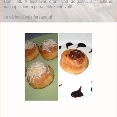
Isteni lett. A tésztával öröm volt dolgozni, s töltetlenül,
másnap is finom puha, élvezhető volt!
Ne várjatok vele farsangig!