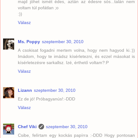
majd jöhet ismét édes, aztán az édesre sós...talán nem
voltam túl pofátlan ;o
:))
Válasz
Ms. Poppy
szeptember 30, 2010
A csokisat fogadni mertem volna, hogy nem hagyod ki.:))
Imádom, hogy te imádsz kísérletezni, és ezzel másokat is
kísérletezésre sarkallsz. Izé, érthető voltam?:P
Válasz
Lizann
szeptember 30, 2010
Ez de jó! Próbagyanús!:-DDD
Válasz
Chef Viki
szeptember 30, 2010
Csibe, felírtam egy kockás papírra :-DDD Hogy pontosan