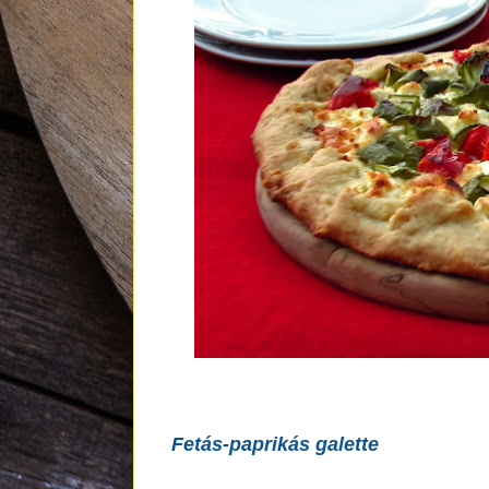
Fetás-paprikás galette