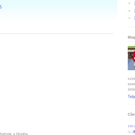
►
5
►
►
Mag
szen
ese
öröm
Telj
Cím
100-a
(1)
hatnak a blogba.