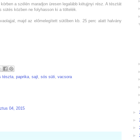
 körben a szélén maradjon üresen legalább kétujjnyi rész. A tésztát
s sütés közben ne folyhasson ki a töltelék.
aolajjal, majd az előmelegített sütőben kb. 25 perc alatt halvány
 tészta
,
paprika
,
sajt
,
sós süti
,
vacsora
ztus 04, 2015
►
►
►
►