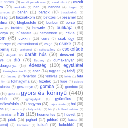
aszalt
lt barack
(9)
aszalt paradicsom
(1)
aszalt ribizli
(1)
va
(20)
bab
(9)
babona
(4)
avokádó
(1)
bagett
(1)
banán
(11)
barack
(10)
samecet
(2)
baracklekvár
(1)
átság
(19)
bazsalikom
(19)
besamel
(15)
befőzés
(5)
salma
(16)
blogkóstoló
(14)
borsó
(21)
bonbon
(3)
bulikaja
(80)
brownie
(12)
brokkoli
(5)
dza
(2)
cékla
(10)
gonya
(9)
búzadara
(4)
camembert
(8)
rom
(45)
cukkini
(16)
csak úgy
(23)
curry
(5)
csirke
(125)
resznye
(9)
csicseriborsó
(5)
csiga
(5)
csokoládé
rkemáj
(31)
csirkemell
(2)
csirkeszárny
(2)
0)
darált hús
(50)
desszert
(34)
dagadó
(2)
dió
(76)
dumakanyar
(40)
nye
(3)
Dubarry
(2)
édesség
(100)
egytálétel
sburgonya
(15)
)
eper
(14)
fahéj
(23)
fagylalt
(5)
élménybeszámoló
(1)
fehérbor
(36)
feta
(5)
felhívás
(3)
farsang
(1)
feltét
(1)
fokhagyma
(28)
főzelék
(17)
füge
(4)
film
(1)
galette
gomba
(53)
aluska
(6)
gesztenye
(8)
gombóc
(3)
gyors és könnyű
(440)
(16)
guba
(1)
mbér
(26)
gyümölcs
(15)
gyöngytyúk
(1)
mölcséshús
(31)
hagyma
(24)
hal
(38)
hájas tészta
(1)
csa
(3)
hasznos
(1)
helyzetkép
(1)
hó
(1)
hollandi mártás
(1)
hús
(115)
húsmentes
(17)
húsvét
(27)
a-kolbász
(1)
(13)
játék
(15)
joghurt
(17)
juhtúró
(12)
kacsa
(6)
kakaó
(18)
kakukkfű
(16)
samáj
(4)
kacsazsír
(1)