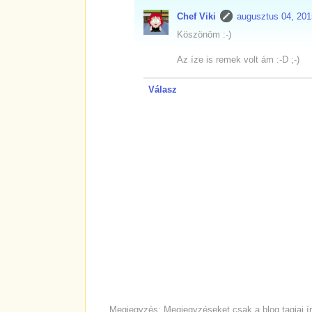
Chef Viki
augusztus 04, 201
Köszönöm :-)
Az íze is remek volt ám :-D ;-)
Válasz
Megjegyzés: Megjegyzéseket csak a blog tagjai ír