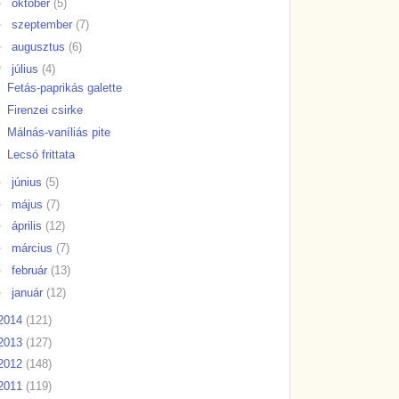
►
október
(5)
►
szeptember
(7)
►
augusztus
(6)
▼
július
(4)
Fetás-paprikás galette
Firenzei csirke
Málnás-vaníliás pite
Lecsó frittata
►
június
(5)
►
május
(7)
►
április
(12)
►
március
(7)
►
február
(13)
►
január
(12)
2014
(121)
2013
(127)
2012
(148)
2011
(119)