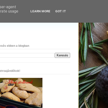
user-agent
erate usage
LEARN MORE
GOT IT
esés ebben a blogban
ztroajándékok!