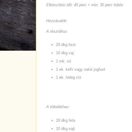
Elkészítési idő: 45 perc + min. 30 perc hűtés
Hozzávalók:
A tésztához:
20 dkg liszt
10 dkg vaj
1 mk. só
1 ek. kefír vagy natúr joghurt
1 ek. hideg víz
A töltelékhez:
10 dkg feta
10 dkg sajt