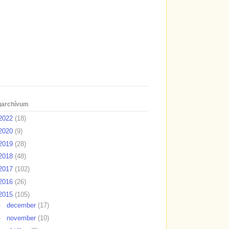
garchívum
2022
(18)
2020
(9)
2019
(28)
2018
(48)
2017
(102)
2016
(26)
2015
(105)
►
december
(17)
►
november
(10)