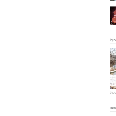
Írj 
the
Ren