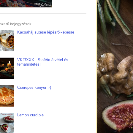
szerű bejegyzések
Kacsaháj sütése lépésről-lépésre
VKF!XXX - Staféta átvétel és
témahirdetés!
Cserepes kenyér :-)
Lemon curd pie