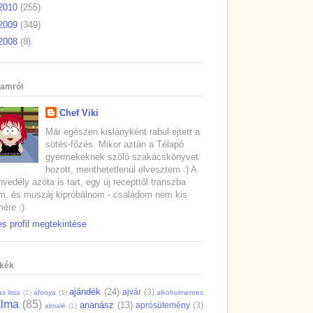
2010
(255)
2009
(349)
2008
(8)
amról
Chef Viki
Már egészen kislányként rabul ejtett a
sütés-főzés. Mikor aztán a Télapó
gyermekeknek szóló szakácskönyvet
hozott, menthetetlenül elvesztem :) A
vedély azóta is tart, egy új recepttől transzba
m, és muszáj kipróbálnom - családom nem kis
ére :)
es profil megtekintése
kék
ajándék
(24)
ajvár
(3)
s lista
(1)
áfonya
(1)
alkoholmentes
alma
(85)
ananász
(13)
aprósütemény
(3)
almalé
(1)