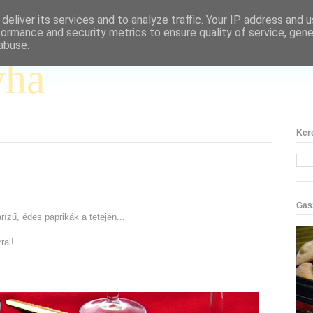
deliver its services and to analyze traffic. Your IP address and 
formance and security metrics to ensure quality of service, gen
abuse.
yha
Ker
Gas
ízű, édes paprikák a tetején...
ral!