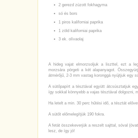
2 gerezd zúzott fokhagyma
só és bors
1 piros kaliforniai paprika
1 zöld kaliforniai paprika
3 ek. olívaolaj
A hideg vajat elmorzsoljuk a liszttel, ezt a 
morzsára pörgeti a két alapanyagot. Összegyúrj
átmérőjű, 2-3 mm vastag koronggá nyújtjuk egy s
A sütőpapírt a tésztával együtt átcsúsztatjuk e
így sokkal könnyebb a vajas tésztával dolgozni, m
Ha letelt a min. 30 perc hűtési idő, a tésztát elő
A sütőt előmelegítjük 190 fokra.
A fetát összekeverjük a reszelt sajttal, sóval (óv
lesz, de így jó!