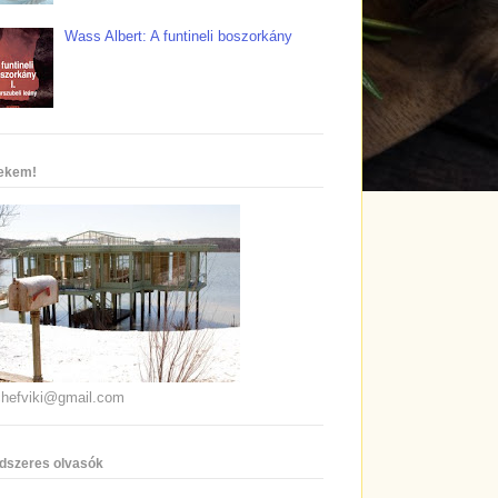
Wass Albert: A funtineli boszorkány
nekem!
chefviki@gmail.com
dszeres olvasók