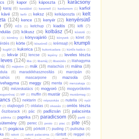
karácsony
ács
(19)
kapor
(15)
káposzta
(17)
)
karfiol
karaj
(6)
karalábé
(1)
karamell
(1)
kardamom
(1)
kelt
kávé
(23)
keksz
(43)
kelkáposzta
(4)
kefír
(2)
zta
(124)
kenyérsütő
kence
(13)
kenyér
(22)
p
(59)
kiadós
(35)
ketchup
(7)
kifli
(7)
KÉS
(1)
kolbász
(54)
ndulás
(10)
kókusz
(34)
kóstoló
(1)
könyvajánló
(11)
köret
(9)
(1)
kömény
(1)
könyvek
(2)
krumpli
körte
(14)
érdés
(6)
krémsajt
(4)
köszöntő
(1)
)
kukorica
(13)
kuglóf
(2)
kukoricadara
(1)
kürtős kalács
(1)
lekvár
(41)
leveles tészta
lencse
(3)
(2)
lepény
(1)
leves
(124)
lilahagyma
liba
(2)
libamáj
(2)
libasütés
(2)
mák
(18)
málna
(18)
máj
(5)
malachús
(4)
májkrém
(2)
dula
(6)
maradékhasznosítás
(4)
marcipán
(6)
mazsola
(15)
hahús
(4)
mascarpone
(5)
vehagyma
(12)
meggy
(26)
menta
(4)
menzakaja
(1)
z
(36)
mogyoró
(15)
mézeskalács
(4)
mogyorókrém
mustár
(22)
muffin
(9)
ogyoróvaj
(2)
MP
(1)
mustármag
(1)
rancs
(51)
nektarin
(5)
nutella
(4)
népszokás
(2)
nyúl
omlós tészta
olajbogyó
(7)
oldalas
(4)
f
(2)
olvasás
(1)
padlizsán
(15)
palacsinta
őszibarack
(4)
pác
(9)
paradicsom
(60)
paprika
(37)
pálinka
(1)
parfé
(1)
pite
(45)
sütemény
(28)
perec
(3)
pesto
(1)
piac
(2)
pogácsa
(28)
a
(7)
pörkölt
(7)
puding
(7)
puliszka
(4)
ka
(6)
rántott
(4)
reggel
(4)
rakott
(1)
rakott palacsinta
(1)