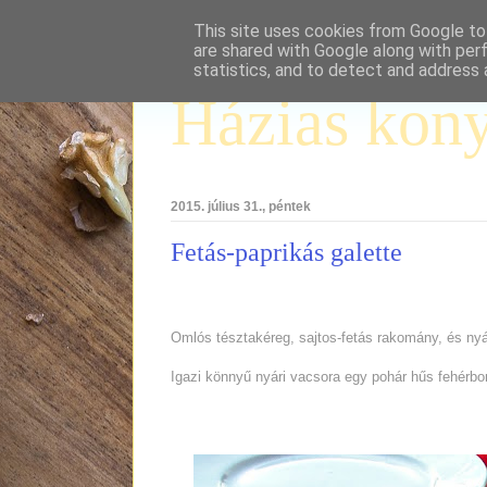
This site uses cookies from Google to 
are shared with Google along with per
statistics, and to detect and address 
Házias kon
2015. július 31., péntek
Fetás-paprikás galette
Omlós tésztakéreg, sajtos-fetás rakomány, és nyár
Igazi könnyű nyári vacsora egy pohár hűs fehérbor