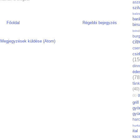
asza
szil
balz
bar
Főoldal
Régebbi bejegyzés
bir
brin
bur
:
Megjegyzések küldése (Atom)
cit
cse
csi
(15
din
éde
(78
fánk
(40)
g
(1)
grill
gyö
gyü
har
hurk
ital
kac