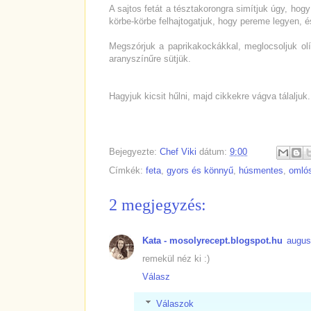
A sajtos fetát a tésztakorongra simítjuk úgy, hogy
körbe-körbe felhajtogatjuk, hogy pereme legyen, é
Megszórjuk a paprikakockákkal, meglocsoljuk olív
aranyszínűre sütjük.
Hagyjuk kicsit hűlni, majd cikkekre vágva tálaljuk.
Bejegyezte:
Chef Viki
dátum:
9:00
Címkék:
feta
,
gyors és könnyű
,
húsmentes
,
omlós
2 megjegyzés:
Kata - mosolyrecept.blogspot.hu
augus
remekül néz ki :)
Válasz
Válaszok