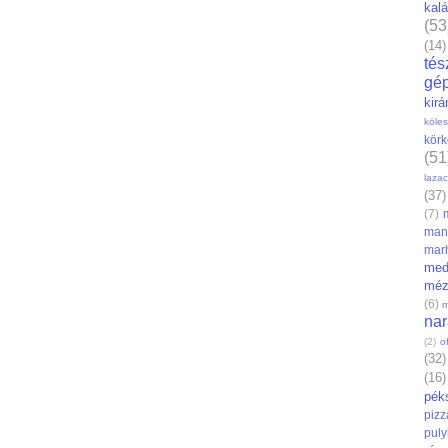
kal
(53
(14)
tés
gé
kirá
köles
körk
(51
lazac
(37)
(7)
man
mar
med
mé
(6)
m
na
(2)
of
(32)
(16)
pék
pizz
puly