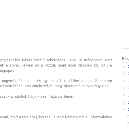
Blo
legegyszerűbb késes betétű robotgéppel, ami 10 másodperc alatt
uk a sóval, kefírrel és a vízzel, majd azon frissiben kb. 30 cm
►
ütőpapíron.
►
gy nagyméretű tepsire, és így tesszük a hűtőbe pihenni. Szerintem
►
intsem hűtés után várakozni rá, hogy újra formálhatóvá lágyuljon.
►
►
vesszük a hűtőből, hogy kissé magához térjen.
►
▼
atosan, mert a feta sós), borssal, zúzott fokhagymával. Morzsalékos