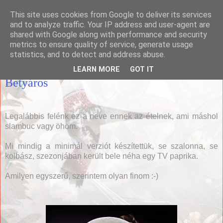
This site uses cookies from Google to deliver its services
Házias konyha
and to analyze traffic. Your IP address and user-agent are
shared with Google along with performance and security
metrics to ensure quality of service, generate usage
statistics, and to detect and address abuse.
2017. március 1., szerda
LEARN MORE
GOT IT
Betyáros
Legalábbis felénk ez a neve ennek az ételnek, ami máshol
slambuc vagy öhöm.
Mi mindig a minimál verziót készítettük, se szalonna, se
kolbász, szezonjában került bele néha egy TV paprika.
Amilyen egyszerű, szerintem olyan finom :-)