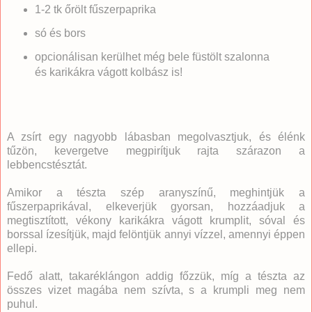
1-2 tk őrölt fűszerpaprika
só és bors
opcionálisan kerülhet még bele füstölt szalonna
és karikákra vágott kolbász is!
A zsírt egy nagyobb lábasban megolvasztjuk, és élénk
tűzön, kevergetve megpirítjuk rajta szárazon a
lebbencstésztát.
Amikor a tészta szép aranyszínű, meghintjük a
fűszerpaprikával, elkeverjük gyorsan, hozzáadjuk a
megtisztított, vékony karikákra vágott krumplit, sóval és
borssal ízesítjük, majd felöntjük annyi vízzel, amennyi éppen
ellepi.
Fedő alatt, takaréklángon addig főzzük, míg a tészta az
összes vizet magába nem szívta, s a krumpli meg nem
puhul.