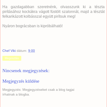
Ha gazdagabban szeretnénk, olvasszunk ki a tészta
pirításához kockákra vágott füstölt szalonnát, majd a tésztát
felkarikázott kolbásszal együtt pirítsuk meg!
Nyáron bográcsban is kipróbálható!
Chef Viki
dátum:
9:00
Megosztás
Nincsenek megjegyzések:
Megjegyzés küldése
Megjegyzés: Megjegyzéseket csak a blog tagjai
írhatnak a blogba.