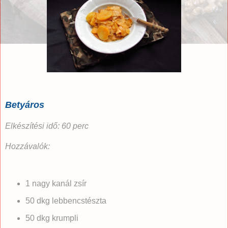
Betyáros
Elkészítési idő: 60 perc
Hozzávalók:
1 nagy kanál zsír
50 dkg lebbencstészta
50 dkg krumpli