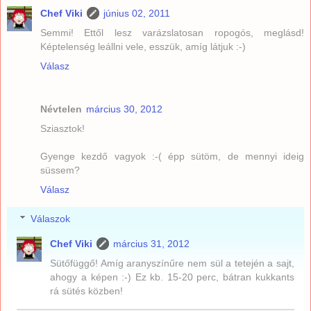
Chef Viki
június 02, 2011
Semmi! Ettől lesz varázslatosan ropogós, meglásd!
Képtelenség leállni vele, esszük, amíg látjuk :-)
Válasz
Névtelen
március 30, 2012
Sziasztok!
Gyenge kezdő vagyok :-( épp sütöm, de mennyi ideig
süssem?
Válasz
Válaszok
Chef Viki
március 31, 2012
Sütőfüggő! Amíg aranyszínűre nem sül a tetején a sajt,
ahogy a képen :-) Ez kb. 15-20 perc, bátran kukkants
rá sütés közben!