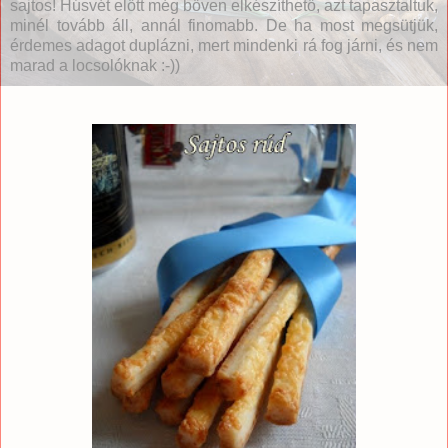
sajtos! Húsvét előtt még bőven elkészíthető, azt tapasztaltuk,
minél tovább áll, annál finomabb. De ha most megsütjük,
érdemes adagot duplázni, mert mindenki rá fog járni, és nem
marad a locsolóknak :-))