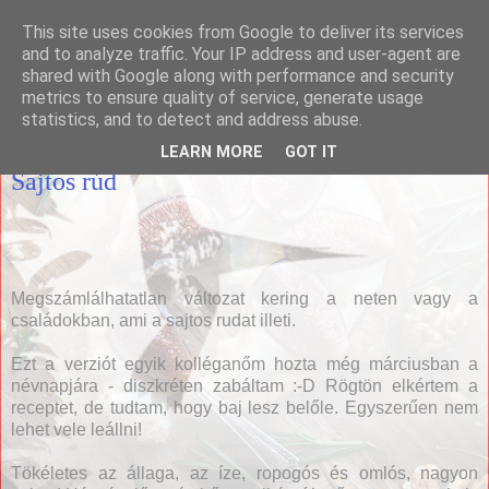
This site uses cookies from Google to deliver its services
Házias konyha
and to analyze traffic. Your IP address and user-agent are
shared with Google along with performance and security
metrics to ensure quality of service, generate usage
statistics, and to detect and address abuse.
2011. április 22., péntek
LEARN MORE
GOT IT
Sajtos rúd
Megszámlálhatatlan változat kering a neten vagy a
családokban, ami a sajtos rudat illeti.
Ezt a verziót egyik kolléganőm hozta még márciusban a
névnapjára - diszkréten zabáltam :-D Rögtön elkértem a
receptet, de tudtam, hogy baj lesz belőle. Egyszerűen nem
lehet vele leállni!
Tökéletes az állaga, az íze, ropogós és omlós, nagyon