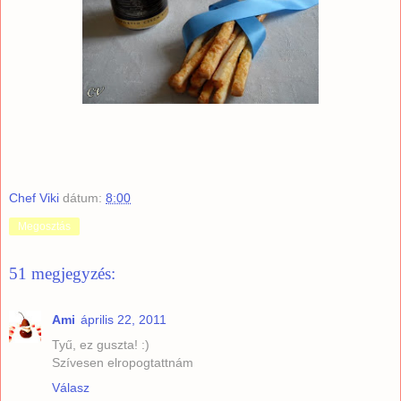
Chef Viki
dátum:
8:00
Megosztás
51 megjegyzés:
Ami
április 22, 2011
Tyű, ez guszta! :)
Szívesen elropogtattnám
Válasz