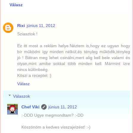
Válasz
Rixi
június 11, 2012
Sziasztok !
Ez itt most a reklám helye.Néztem is,hogy ez ugyan hogy
bír működni így minden nélkül,és tényleg működik,tényleg
jó ! Bátran meg lehet csinálni,mert alig kell bele valami és
olyan,mint amibe sokkal több minden kell. Mármint ízre
nincs különbség.
Köszi a receptet :)
Válasz
Válaszok
Chef Viki
június 11, 2012
:-DDD Ugye megmondtam? :-DD
Köszönöm a kedves visszajelzést! :-)