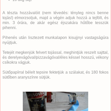
A tészta hozzávalóit (nem tévedés: tényleg nincs benne
tojás!) elmorzsoljuk, majd a végén adjuk hozzá a tejfölt, és
min. 3 órára, de akár egész éjszakára hűtőbe tesszük
pihenni.
Pihenés után lisztezett munkalapon kisujjnyi vastagságúra
nyújtjuk.
Tetejét megkenjük felvert tojással, meghintjük reszelt sajttal,
és derelyevágóval/pizzavágóval/éles késsel hosszú, vékony
csíkokra vágjuk.
Sütőpapírral bélelt tepsire fektetjük a szálakat, és 180 fokos
sütőben aranyszínre sütjük.