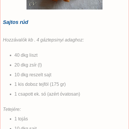
Sajtos rúd
Hozzávalók kb . 4 gáztepsinyi adaghoz:
40 dkg liszt
20 dkg zsír (!)
10 dkg reszelt sajt
1 kis doboz tejföl (175 gr)
1 csapott ek. só (azért óvatosan)
Tetejére:
1 tojás
10 dkg sajt