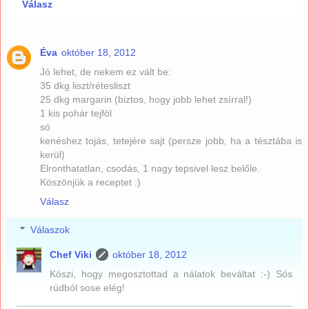
Válasz
Éva
október 18, 2012
Jó lehet, de nekem ez vált be:
35 dkg liszt/rétesliszt
25 dkg margarin (biztos, hogy jobb lehet zsírral!)
1 kis pohár tejföl
só
kenéshez tojás, tetejére sajt (persze jobb, ha a tésztába is
kerül)
Elronthatatlan, csodás, 1 nagy tepsivel lesz belőle.
Köszönjük a receptet :)
Válasz
Válaszok
Chef Viki
október 18, 2012
Köszi, hogy megosztottad a nálatok beváltat :-) Sós
rúdból sose elég!