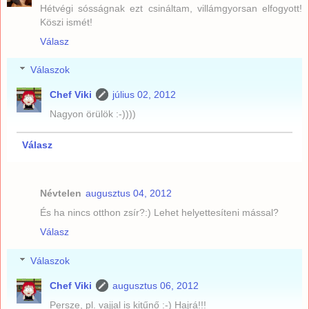
Hétvégi sósságnak ezt csináltam, villámgyorsan elfogyott!
Köszi ismét!
Válasz
Válaszok
Chef Viki
július 02, 2012
Nagyon örülök :-))))
Válasz
Névtelen
augusztus 04, 2012
És ha nincs otthon zsír?:) Lehet helyettesíteni mással?
Válasz
Válaszok
Chef Viki
augusztus 06, 2012
Persze, pl. vajjal is kitűnő :-) Hajrá!!!