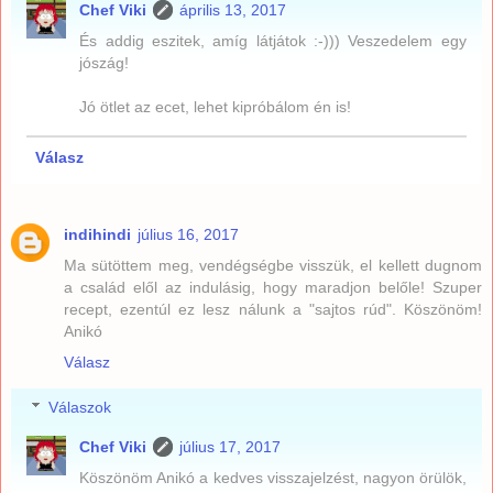
Chef Viki
április 13, 2017
És addig eszitek, amíg látjátok :-))) Veszedelem egy
jószág!
Jó ötlet az ecet, lehet kipróbálom én is!
Válasz
indihindi
július 16, 2017
Ma sütöttem meg, vendégségbe visszük, el kellett dugnom
a család elől az indulásig, hogy maradjon belőle! Szuper
recept, ezentúl ez lesz nálunk a "sajtos rúd". Köszönöm!
Anikó
Válasz
Válaszok
Chef Viki
július 17, 2017
Köszönöm Anikó a kedves visszajelzést, nagyon örülök,