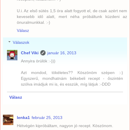
U.i. Az első sütés 1,5 óra alatt fogyott el, de csak azért nem
kevesebb idő alatt, mert néha próbáltunk küzdeni az
önuralmunkkal. :-)
Válasz
Válaszok
Chef Viki
január 16, 2013
Annyira örülök :-)))
Azt mondod, tökéletes?? Köszönöm szépen :-)
Egyszerű, mondhatnám békebeli recept - őszintén
szólva imádjuk mi is, és esszük, míg látjuk :-DDD
Válasz
lenka1
február 25, 2013
Hétvégén kipróbáltam, nagyon jó recept. Köszönom.