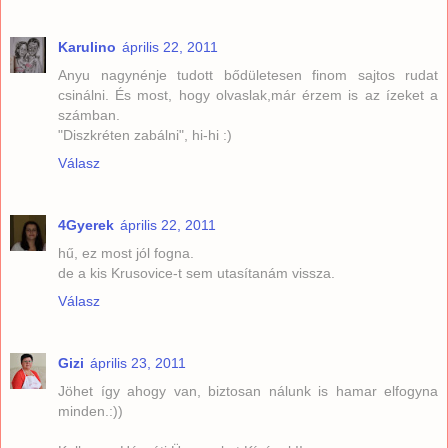
Karulino
április 22, 2011
Anyu nagynénje tudott bődületesen finom sajtos rudat
csinálni. És most, hogy olvaslak,már érzem is az ízeket a
számban.
"Diszkréten zabálni", hi-hi :)
Válasz
4Gyerek
április 22, 2011
hű, ez most jól fogna.
de a kis Krusovice-t sem utasítanám vissza.
Válasz
Gizi
április 23, 2011
Jöhet így ahogy van, biztosan nálunk is hamar elfogyna
minden.:))