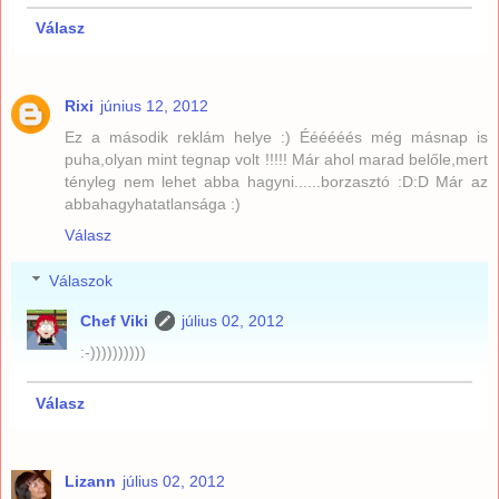
Válasz
Rixi
június 12, 2012
Ez a második reklám helye :) Éééééés még másnap is
puha,olyan mint tegnap volt !!!!! Már ahol marad belőle,mert
tényleg nem lehet abba hagyni......borzasztó :D:D Már az
abbahagyhatatlansága :)
Válasz
Válaszok
Chef Viki
július 02, 2012
:-))))))))))
Válasz
Lizann
július 02, 2012