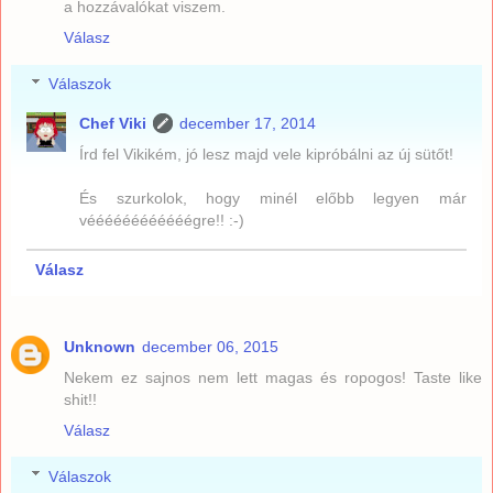
a hozzávalókat viszem.
Válasz
Válaszok
Chef Viki
december 17, 2014
Írd fel Vikikém, jó lesz majd vele kipróbálni az új sütőt!
És szurkolok, hogy minél előbb legyen már
véééééééééééégre!! :-)
Válasz
Unknown
december 06, 2015
Nekem ez sajnos nem lett magas és ropogos! Taste like
shit!!
Válasz
Válaszok