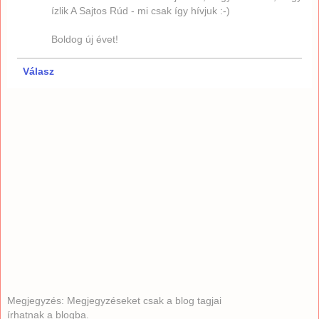
ízlik A Sajtos Rúd - mi csak így hívjuk :-)
Boldog új évet!
Válasz
Megjegyzés: Megjegyzéseket csak a blog tagjai
írhatnak a blogba.