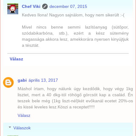
Chef Viki
december 07, 2015
Kedves Ilona! Nagyon sajnálom, hogy nem sikerült :-(
Mivel nincs benne semmi lazítóanyag (sütőpor,
szódabikarbóna, stb.), ezért a kész sütemény
magassága akkora lesz, amekkorára nyersen kinyújtjuk
a tésztát.
Válasz
gabi
április 13, 2017
Máshol írtam, hogy nálunk úgy kezdődik, hogy végy 1kg
lisztet, mert a 40 dkg-tól röhögő görcsöt kap a család. Én
teszek bele még (1kg liszt-nél)két evőkanál ecetet 20%-os
és kissé leveles lesz.Köszi a receptet!!!!!
Válasz
Válaszok