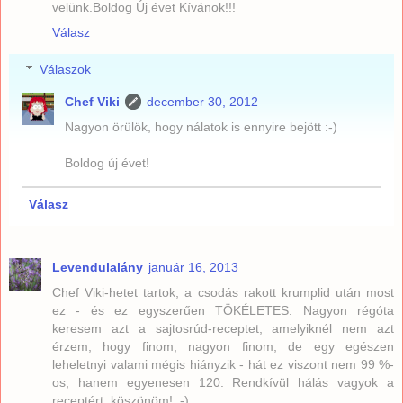
velünk.Boldog Új évet Kívánok!!!
Válasz
Válaszok
Chef Viki
december 30, 2012
Nagyon örülök, hogy nálatok is ennyire bejött :-)
Boldog új évet!
Válasz
Levendulalány
január 16, 2013
Chef Viki-hetet tartok, a csodás rakott krumplid után most
ez - és ez egyszerűen TÖKÉLETES. Nagyon régóta
keresem azt a sajtosrúd-receptet, amelyiknél nem azt
érzem, hogy finom, nagyon finom, de egy egészen
leheletnyi valami mégis hiányzik - hát ez viszont nem 99 %-
os, hanem egyenesen 120. Rendkívül hálás vagyok a
receptért, köszönöm! :-)