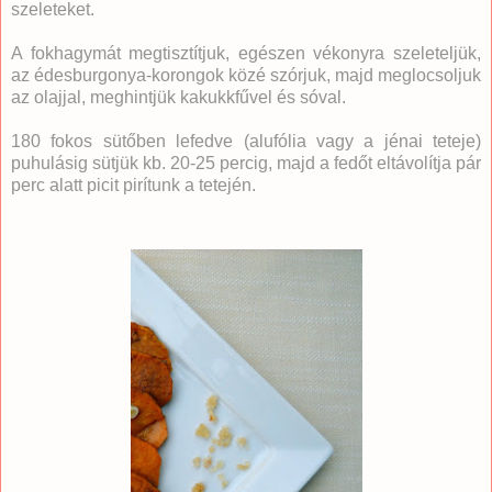
szeleteket.
A fokhagymát megtisztítjuk, egészen vékonyra szeleteljük,
az édesburgonya-korongok közé szórjuk, majd meglocsoljuk
az olajjal, meghintjük kakukkfűvel és sóval.
180 fokos sütőben lefedve (alufólia vagy a jénai teteje)
puhulásig sütjük kb. 20-25 percig, majd a fedőt eltávolítja pár
perc alatt picit pirítunk a tetején.