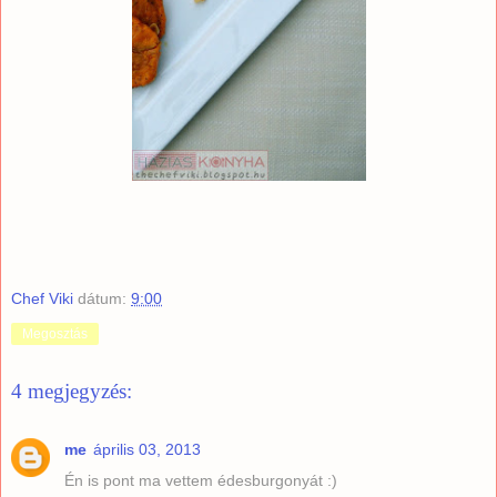
Chef Viki
dátum:
9:00
Megosztás
4 megjegyzés:
me
április 03, 2013
Én is pont ma vettem édesburgonyát :)