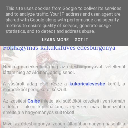
This site uses cookies from Google to deliver its services
Házias konyha
and to analyze traffic. Your IP address and user-agent are
shared with Google along with performance and security
metrics to ensure quality of service, generate usage
statistics, and to detect and address abuse.
2013. április 3., szerda
LEARN MORE
GOT IT
Fokhagymás-kakukkfüves édesburgonya
Nemrég ismerkedtem meg az édesburgonyával, véletlenül
láttam meg az Aldiban, addig sehol.
A vásárolt adag első része a
kukoricalevesbe
került, a
maradékból pedig köret készült.
Az ízesítést
Csibe
ihlette, aki sütőtököt készített ilyen formán
a télen - akkor kipróbáltam, s egészen más dimenzióba
emelte a a hagyományos sült tököt!
Mivel az édesburgonya ízében, állagában nagyon hasonlít a