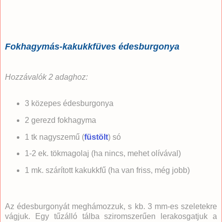
Fokhagymás-kakukkfüves édesburgonya
Hozzávalók 2 adaghoz:
3 közepes édesburgonya
2 gerezd fokhagyma
1 tk nagyszemű (
füstölt
) só
1-2 ek. tökmagolaj (ha nincs, mehet olívával)
1 mk. szárított kakukkfű (ha van friss, még jobb)
Az édesburgonyát meghámozzuk, s kb. 3 mm-es szeletekre
vágjuk. Egy tűzálló tálba sziromszerűen lerakosgatjuk a