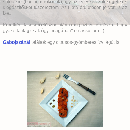
sütőtökre (bár nem rokonok), így az édeskés zöldséget sós
kiegészítőkkel fűszereztem. Az illata őrületesen jó volt, s az
íze...
Köretként tálaltam először, utána meg azt vettem észre, hogy
gyakorlatilag csak úgy "magában" elnassoltam :-)
Gabojszánál
találtok egy citrusos-gyömbéres ízvilágút is!