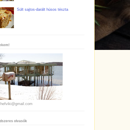
Sült sajtos-darált húsos tészta
nekem!
chefviki@gmail.com
dszeres olvasók