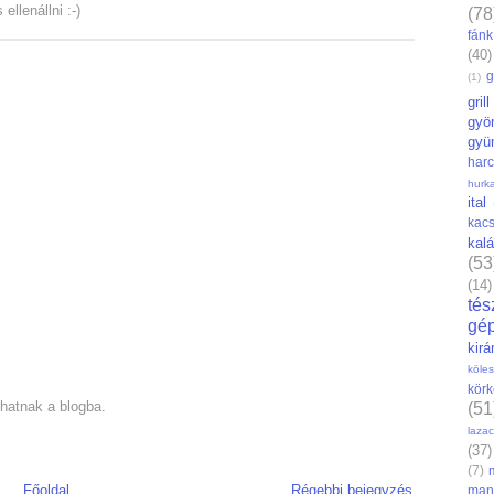
llenállni :-)
(78
fánk
(40)
g
(1)
grill
gyö
gyü
har
hurk
ital
kac
kal
(53
(14)
tés
gé
kirá
köles
körk
hatnak a blogba.
(51
lazac
(37)
(7)
Főoldal
Régebbi bejegyzés
man