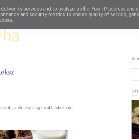
deliver its services and to analyze traffic. Your IP address and 
formance and security metrics to ensure quality of service, gen
abuse.
yha
Ker
keksz
Gas
ládéval, az élmény még tovább fokozható!