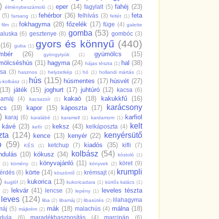
)
eper
(14)
fahéj
(23)
fagylalt
(5)
élménybeszámoló
(1)
fehérbor
(36)
feta
(5)
felhívás
(3)
farsang
(1)
feltét
(1)
fokhagyma
(28)
főzelék
(17)
füge
(4)
film
(1)
galette
gomba
(53)
aluska
(6)
gesztenye
(8)
gombóc
(3)
gyors és könnyű
(440)
(16)
guba
(1)
mbér
(26)
gyümölcs
(15)
gyöngytyúk
(1)
mölcséshús
(31)
hagyma
(24)
hal
(38)
hájas tészta
(1)
csa
(3)
hasznos
(1)
helyzetkép
(1)
hó
(1)
hollandi mártás
(1)
hús
(115)
húsmentes
(17)
húsvét
(27)
a-kolbász
(1)
(13)
játék
(15)
joghurt
(17)
juhtúró
(12)
kacsa
(6)
kakaó
(18)
kakukkfű
(16)
samáj
(4)
kacsazsír
(1)
karácsony
ács
(19)
kapor
(15)
káposzta
(17)
)
karfiol
karaj
(6)
karalábé
(1)
karamell
(1)
kardamom
(1)
kelt
kávé
(23)
keksz
(43)
kelkáposzta
(4)
kefír
(2)
zta
(124)
kenyérsütő
kence
(13)
kenyér
(22)
p
(59)
kiadós
(35)
ketchup
(7)
kifli
(7)
KÉS
(1)
kolbász
(54)
ndulás
(10)
kókusz
(34)
kóstoló
(1)
könyvajánló
(11)
köret
(9)
(1)
kömény
(1)
könyvek
(2)
krumpli
körte
(14)
érdés
(6)
krémsajt
(4)
köszöntő
(1)
)
kukorica
(13)
kuglóf
(2)
kukoricadara
(1)
kürtős kalács
(1)
lekvár
(41)
leveles tészta
lencse
(3)
(2)
lepény
(1)
leves
(124)
lilahagyma
liba
(2)
libamáj
(2)
libasütés
(2)
mák
(18)
málna
(18)
máj
(5)
malachús
(4)
májkrém
(2)
dula
(6)
maradékhasznosítás
(4)
marcipán
(6)