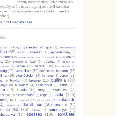
hozott, menthetetlenül elvesztem :) A
vedély azóta is tart, egy új recepttől transzba
m, és muszáj kipróbálnom - családom nem kis
ére :)
es profil megtekintése
kék
ajándék
(24)
ajvár
(3)
s lista
(1)
áfonya
(1)
alkoholmentes
alma
(85)
ananász
(13)
aprósütemény
(3)
almalé
(1)
aszalt
lt barack
(9)
aszalt paradicsom
(1)
aszalt ribizli
(1)
va
(20)
bab
(9)
babona
(4)
avokádó
(1)
bagett
(1)
banán
(11)
barack
(10)
samecet
(2)
baracklekvár
(1)
átság
(19)
bazsalikom
(19)
besamel
(15)
befőzés
(5)
salma
(16)
blogkóstoló
(14)
borsó
(21)
bonbon
(3)
bulikaja
(80)
brownie
(12)
brokkoli
(5)
dza
(2)
cékla
(10)
gonya
(9)
búzadara
(4)
camembert
(8)
rom
(45)
cukkini
(16)
csak úgy
(23)
curry
(5)
csirke
(125)
resznye
(9)
csicseriborsó
(5)
csiga
(5)
csokoládé
rkemáj
(31)
csirkemell
(2)
csirkeszárny
(2)
0)
darált hús
(50)
desszert
(34)
dagadó
(2)
dió
(76)
dumakanyar
(40)
nye
(3)
Dubarry
(2)
édesség
(100)
egytálétel
sburgonya
(15)