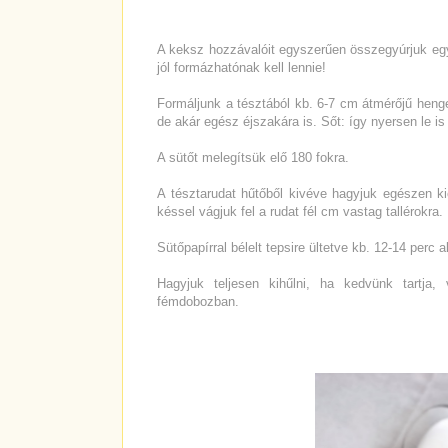
A keksz hozzávalóit egyszerűen összegyúrjuk egy
jól formázhatónak kell lennie!
Formáljunk a tésztából kb. 6-7 cm átmérőjű heng
de akár egész éjszakára is. Sőt: így nyersen le is
A sütőt melegítsük elő 180 fokra.
A tésztarudat hűtőből kivéve hagyjuk egészen ki
késsel vágjuk fel a rudat fél cm vastag tallérokra.
Sütőpapírral bélelt tepsire ültetve kb. 12-14 perc al
Hagyjuk teljesen kihűlni, ha kedvünk tartja,
fémdobozban.