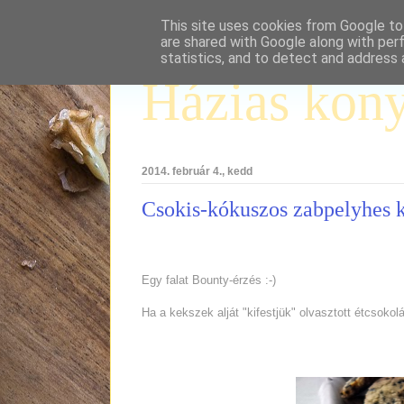
This site uses cookies from Google to 
are shared with Google along with per
statistics, and to detect and address 
Házias kon
2014. február 4., kedd
Csokis-kókuszos zabpelyhes 
Egy falat Bounty-érzés :-)
Ha a kekszek alját "kifestjük" olvasztott étcsoko