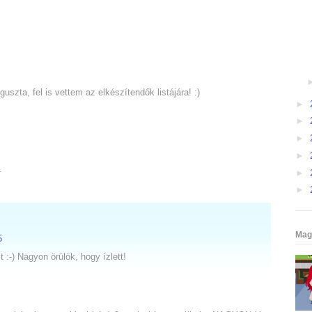
uszta, fel is vettem az elkészítendők listájára! :)
►
►
►
►
.
►
►
Mag
5
:-) Nagyon örülök, hogy ízlett!