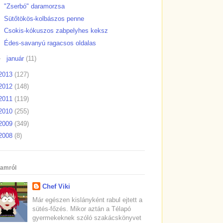
"Zserbó" daramorzsa
Sütőtökös-kolbászos penne
Csokis-kókuszos zabpelyhes keksz
Édes-savanyú ragacsos oldalas
►
január
(11)
2013
(127)
2012
(148)
2011
(119)
2010
(255)
2009
(349)
2008
(8)
amról
Chef Viki
Már egészen kislányként rabul ejtett a
sütés-főzés. Mikor aztán a Télapó
gyermekeknek szóló szakácskönyvet