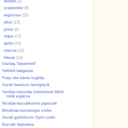
►
október
(3)
►
szeptember
(9)
►
augusztus
(12)
►
július
(13)
►
június
(6)
►
május
(13)
►
április
(14)
►
március
(12)
▼
február
(13)
Gazdag "tarjaomlett"
Hollókői babgulyás
Patty néni kávés kuglófja
Aszalt barackos fasírtgolyók
Vaníliás-mazsolás krémtúróval töltött
török pogácsa
Ricottás-bazsalikomos papucsok
Birsalmás-rozmaringos csirke
Aszalt gyümölcsös Sport szelet
Buzsáki fatányéros