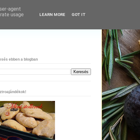
user-agent
erate usage
LEARN MORE
GOT IT
esés ebben a blogban
ztroajándékok!