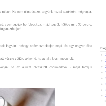
 tálban. Ha nem állna össze, tegyünk hozzá apránként még vajat,
ert, csomagoljuk be folpackba, majd tegyük hűtőbe min. 30 percre,
 fagyaszthatjuk!
csit lágyulni, nehogy szétmorzsolódjon majd, és egy nagyon éles
Blo
►
att készre sütjük, akkor jó, ha az alja kicsit megpirult.
►
►
 vonjuk be az aljukat olvasztott csokoládéval - majd tároljuk
►
►
►
►
▼