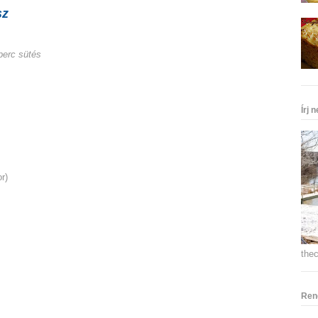
sz
perc sütés
Írj 
r)
the
Ren