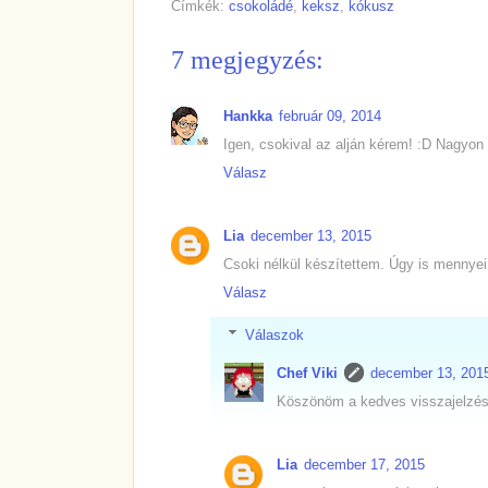
Címkék:
csokoládé
,
keksz
,
kókusz
7 megjegyzés:
Hankka
február 09, 2014
Igen, csokival az alján kérem! :D Nagyon g
Válasz
Lia
december 13, 2015
Csoki nélkül készítettem. Úgy is mennyei
Válasz
Válaszok
Chef Viki
december 13, 201
Köszönöm a kedves visszajelzést 
Lia
december 17, 2015