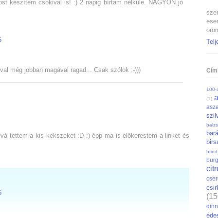
ost készítem csokival is! :) 2 napig bírtam nélküle. NAGYON jó
szen
ese
öröm
5
Telj
val még jobban magával ragad... Csak szólok :-)))
Cím
100-a
(1)
asza
szil
balz
bar
évá tettem a kis kekszeket :D :) épp ma is előkerestem a linket ès
bir
brin
bur
cit
cse
csi
6
(15
din
éde