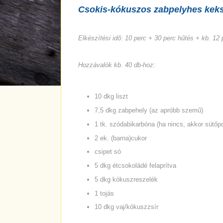
Csokis-kókuszos zabpelyhes kek
Elkészítési idő: 10 perc + 30 perc hűtés + kb. 12 
Hozzávalók kb. 40 db-hoz:
10 dkg liszt
7,5 dkg zabpehely (az apróbb szemű)
1 tk. szódabikarbóna (ha nincs, akkor sütőpo
2 ek. (barna)cukor
csipet só
5 dkg étcsokoládé felaprítva
5 dkg kókuszreszelék
1 tojás
10 dkg vaj/kókuszzsír