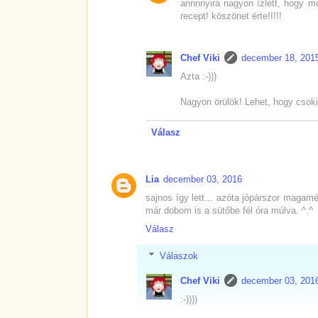
annnnyira nagyon ízlett, hogy m
recept! köszönet érte!!!!!
Chef Viki
december 18, 201
Azta :-)))
Nagyon örülök! Lehet, hogy csoki
Válasz
Lia
december 03, 2016
sajnos így lett... azóta jópárszor magam
már dobom is a sütőbe fél óra múlva. ^.^
Válasz
Válaszok
Chef Viki
december 03, 201
:-))))