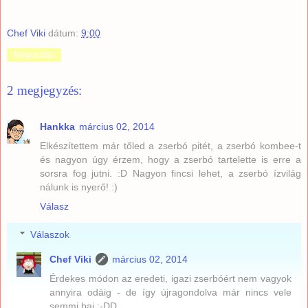
Chef Viki
dátum:
9:00
Megosztás
2 megjegyzés:
Hankka
március 02, 2014
Elkészítettem már tőled a zserbó pitét, a zserbó kombee-t
és nagyon úgy érzem, hogy a zserbó tartelette is erre a
sorsra fog jutni. :D Nagyon fincsi lehet, a zserbó ízvilág
nálunk is nyerő! :)
Válasz
Válaszok
Chef Viki
március 02, 2014
Érdekes módon az eredeti, igazi zserbóért nem vagyok
annyira odáig - de így újragondolva már nincs vele
semmi baj :-DD