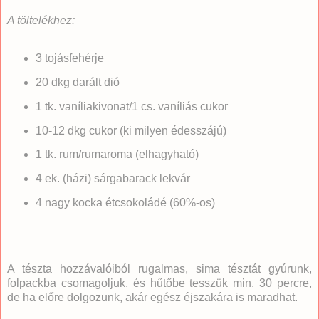
A töltelékhez:
3 tojásfehérje
20 dkg darált dió
1 tk. vaníliakivonat/1 cs. vaníliás cukor
10-12 dkg cukor (ki milyen édesszájú)
1 tk. rum/rumaroma (elhagyható)
4 ek. (házi) sárgabarack lekvár
4 nagy kocka étcsokoládé (60%-os)
A tészta hozzávalóiból rugalmas, sima tésztát gyúrunk,
folpackba csomagoljuk, és hűtőbe tesszük min. 30 percre,
de ha előre dolgozunk, akár egész éjszakára is maradhat.