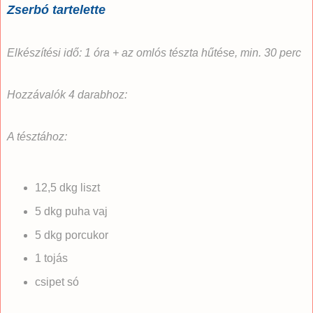
Zserbó tartelette
Elkészítési idő: 1 óra + az omlós tészta hűtése, min. 30 perc
Hozzávalók 4 darabhoz:
A tésztához:
12,5 dkg liszt
5 dkg puha vaj
5 dkg porcukor
1 tojás
csipet só