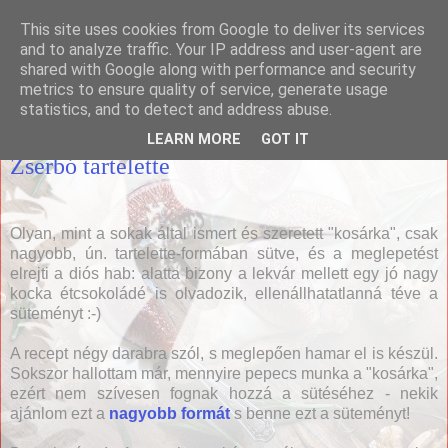
This site uses cookies from Google to deliver its services
Házias konyha
and to analyze traffic. Your IP address and user-agent are
shared with Google along with performance and security
metrics to ensure quality of service, generate usage
statistics, and to detect and address abuse.
2014. március 2., vasárnap
LEARN MORE
GOT IT
Zserbó tartelette
Olyan, mint a sokak által ismert és szeretett "kosárka", csak
nagyobb, ún. tartelette-formában sütve, és a meglepetést
elrejti a diós hab: alatta bizony a lekvár mellett egy jó nagy
kocka étcsokoládé is olvadozik, ellenállhatatlanná téve a
süteményt :-)
A recept négy darabra szól, s meglepően hamar el is készül.
Sokszor hallottam már, mennyire pepecs munka a "kosárka",
ezért nem szívesen fognak hozzá a sütéséhez - nekik
ajánlom ezt a
nagyobb formát
s benne ezt a süteményt!