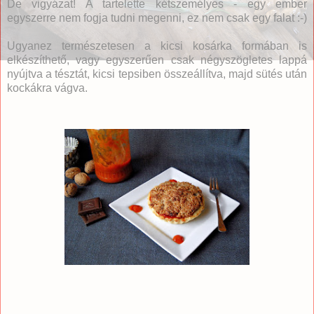
De vigyázat! A tartelette kétszemélyes - egy ember
egyszerre nem fogja tudni megenni, ez nem csak egy falat :-)
Ugyanez természetesen a kicsi kosárka formában is
elkészíthető, vagy egyszerűen csak négyszögletes lappá
nyújtva a tésztát, kicsi tepsiben összeállítva, majd sütés után
kockákra vágva.