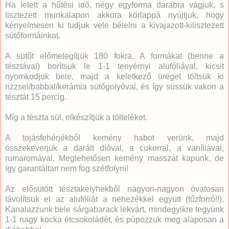
Ha letelt a hűtési idő, négy egyforma darabra vágjuk, s
lisztezett munkalapon akkora körlappá nyújtjuk, hogy
kényelmesen ki tudjuk vele bélelni a kivajazott-kilisztezett
sütőformáinkat.
A sütőt előmelegítjük 180 fokra. A formákat (benne a
tésztával) borítsuk le 1-1 tenyérnyi alufóliával, kicsit
nyomkodjuk bele, majd a keletkező üreget töltsük ki
rizzsel/babbal/kerámia sütőgolyóval, és így süssük vakon a
tésztát 15 percig.
Míg a tészta sül, elkészítjük a tölteléket.
A tojásfehérjékből kemény habot verünk, majd
összekeverjük a darált dióval, a cukorral, a vaníliával,
rumaromával. Meglehetősen kemény masszát kapunk, de
így garantáltan nem fog szétfolyni!
Az elősütött tésztakelyhekből nagyon-nagyon óvatosan
távolítsuk el az alufóliát a nehezékkel együtt (tűzforró!!).
Kanalazzunk bele sárgabarack lekvárt, mindegyikre tegyünk
1-1 nagy kocka étcsokoládét, és púpozzuk meg alaposan a