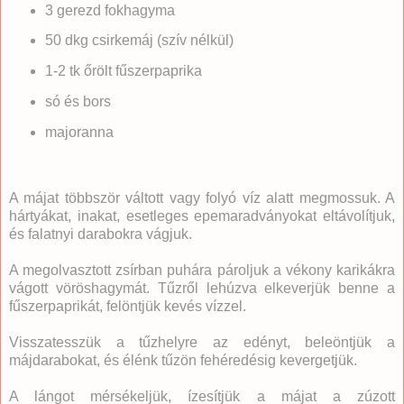
3 gerezd fokhagyma
50 dkg csirkemáj (szív nélkül)
1-2 tk őrölt fűszerpaprika
só és bors
majoranna
A májat többször váltott vagy folyó víz alatt megmossuk. A
hártyákat, inakat, esetleges epemaradványokat eltávolítjuk,
és falatnyi darabokra vágjuk.
A megolvasztott zsírban puhára pároljuk a vékony karikákra
vágott vöröshagymát. Tűzről lehúzva elkeverjük benne a
fűszerpaprikát, felöntjük kevés vízzel.
Visszatesszük a tűzhelyre az edényt, beleöntjük a
májdarabokat, és élénk tűzön fehéredésig kevergetjük.
A lángot mérsékeljük, ízesítjük a májat a zúzott