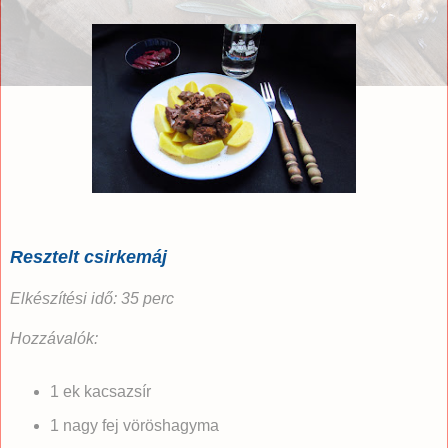
Resztelt csirkemáj
Elkészítési idő: 35 perc
Hozzávalók:
1 ek kacsazsír
1 nagy fej vöröshagyma