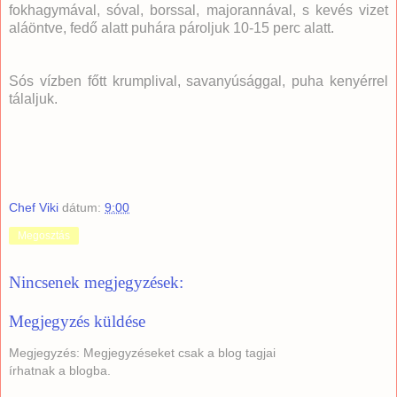
fokhagymával, sóval, borssal, majorannával, s kevés vizet
aláöntve, fedő alatt puhára pároljuk 10-15 perc alatt.
Sós vízben főtt krumplival, savanyúsággal, puha kenyérrel
tálaljuk.
Chef Viki
dátum:
9:00
Megosztás
Nincsenek megjegyzések:
Megjegyzés küldése
Megjegyzés: Megjegyzéseket csak a blog tagjai
írhatnak a blogba.