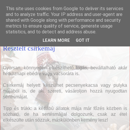
This site uses cookies from Google to deliver its services
Házias konyha
and to analyze traffic. Your IP address and user-agent are
shared with Google along with performance and security
metrics to ensure quality of service, generate usage
statistics, and to detect and address abuse.
2017. január 27., péntek
LEARN MORE
GOT IT
Resztelt csirkemáj
Gyorsan, könnyedén elkészíthető fogás, bevállalható akár
hétköznapi ebédre vagy vacsorára is.
Csirkemáj helyett készülhet pecsenyekacsa vagy pulyka
májából is, de aki szereti, vásároljon hozzá nyugodtan
sertésmájat.
Tipp és trükk: a kétlábú állatok mája már főzés közben is
sózható, de ha sertésmájjal dolgozunk, csak az étel
elkészülte után sózzuk, máskülönben kemény lesz!