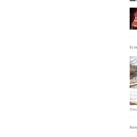
Írj 
the
Ren