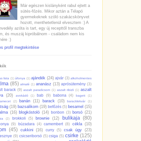
Már egészen kislányként rabul ejtett a
sütés-főzés. Mikor aztán a Télapó
gyermekeknek szóló szakácskönyvet
hozott, menthetetlenül elvesztem :) A
vedély azóta is tart, egy új recepttől transzba
m, és muszáj kipróbálnom - családom nem kis
ére :)
es profil megtekintése
kék
ajándék
(24)
ajvár
(3)
s lista
(1)
áfonya
(1)
alkoholmentes
alma
(85)
ananász
(13)
aprósütemény
(3)
almalé
(1)
aszalt
lt barack
(9)
aszalt paradicsom
(1)
aszalt ribizli
(1)
va
(20)
bab
(9)
babona
(4)
avokádó
(1)
bagett
(1)
banán
(11)
barack
(10)
samecet
(2)
baracklekvár
(1)
átság
(19)
bazsalikom
(19)
besamel
(15)
befőzés
(5)
salma
(16)
blogkóstoló
(14)
borsó
(21)
bonbon
(3)
bulikaja
(80)
brownie
(12)
brokkoli
(5)
dza
(2)
cékla
(10)
gonya
(9)
búzadara
(4)
camembert
(8)
rom
(45)
cukkini
(16)
csak úgy
(23)
curry
(5)
csirke
(125)
resznye
(9)
csicseriborsó
(5)
csiga
(5)