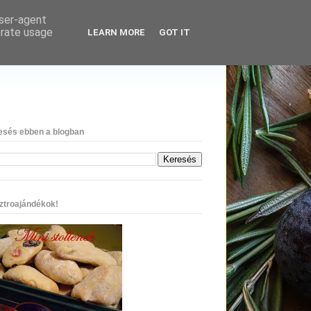
user-agent
erate usage
LEARN MORE
GOT IT
esés ebben a blogban
ztroajándékok!