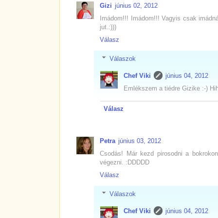
Gizi
június 02, 2012
Imádom!!! Imádom!!! Vagyis csak imádná
jut.:)))
Válasz
Válaszok
Chef Viki
június 04, 2012
Emlékszem a tiédre Gizike :-) Hih
Válasz
Petra
június 03, 2012
Csodás! Már kezd pirosodni a bokrokon
végezni. :DDDDD
Válasz
Válaszok
Chef Viki
június 04, 2012