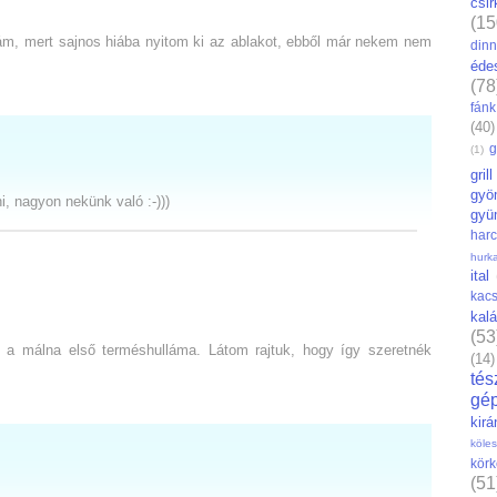
csi
(15
m, mert sajnos hiába nyitom ki az ablakot, ebből már nekem nem
din
éde
(78
fánk
(40)
g
(1)
grill
gyö
i, nagyon nekünk való :-)))
gyü
har
hurk
ital
kac
kal
(53
 a málna első terméshulláma. Látom rajtuk, hogy így szeretnék
(14)
tés
gé
kirá
köles
körk
(51