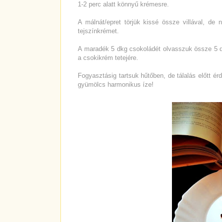
1-2 perc alatt könnyű krémesre.
A málnát/epret törjük kissé össze villával, de 
tejszínkrémet.
A maradék 5 dkg csokoládét olvasszuk össze 5 dk
a csokikrém tetejére.
Fogyasztásig tartsuk hűtőben, de tálalás előtt érd
gyümölcs harmonikus íze!