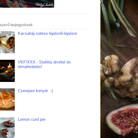
szerű bejegyzések
Kacsaháj sütése lépésről-lépésre
VKF!XXX - Staféta átvétel és
témahirdetés!
Cserepes kenyér :-)
Lemon curd pie