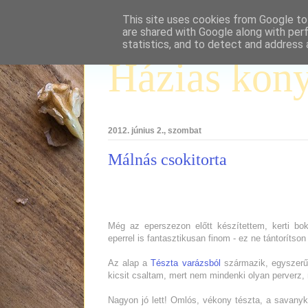
This site uses cookies from Google to 
are shared with Google along with per
statistics, and to detect and address 
Házias kon
2012. június 2., szombat
Málnás csokitorta
Még az eperszezon előtt készítettem, kerti boko
eperrel is fantasztikusan finom - ez ne tántorítson 
Az alap a
Tészta varázsból
származik, egyszerűe
kicsit csaltam, mert nem mindenki olyan perverz, m
Nagyon jó lett! Omlós, vékony tészta, a savany