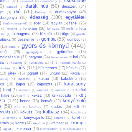
csokoládé
rkemáj
(31)
csirkemell
(2)
csirkeszárny
(2)
0)
darált hús
(50)
desszert
(34)
dagadó
(2)
dió
(76)
dumakanyar
(40)
nye
(3)
Dubarry
(2)
édesség
(100)
egytálétel
sburgonya
(15)
)
eper
(14)
fahéj
(23)
fagylalt
(5)
élménybeszámoló
(1)
fehérbor
(36)
feta
(5)
felhívás
(3)
farsang
(1)
feltét
(1)
fokhagyma
(28)
főzelék
(17)
füge
(4)
film
(1)
galette
gomba
(53)
aluska
(6)
gesztenye
(8)
gombóc
(3)
gyors és könnyű
(440)
(16)
guba
(1)
mbér
(26)
gyümölcs
(15)
gyöngytyúk
(1)
mölcséshús
(31)
hagyma
(24)
hal
(38)
hájas tészta
(1)
csa
(3)
hasznos
(1)
helyzetkép
(1)
hó
(1)
hollandi mártás
(1)
hús
(115)
húsmentes
(17)
húsvét
(27)
a-kolbász
(1)
(13)
játék
(15)
joghurt
(17)
juhtúró
(12)
kacsa
(6)
kakaó
(18)
kakukkfű
(16)
samáj
(4)
kacsazsír
(1)
karácsony
ács
(19)
kapor
(15)
káposzta
(17)
)
karfiol
karaj
(6)
karalábé
(1)
karamell
(1)
kardamom
(1)
kelt
kávé
(23)
keksz
(43)
kelkáposzta
(4)
kefír
(2)
zta
(124)
kenyérsütő
kence
(13)
kenyér
(22)
p
(59)
kiadós
(35)
ketchup
(7)
kifli
(7)
KÉS
(1)
kolbász
(54)
ndulás
(10)
kókusz
(34)
kóstoló
(1)
könyvajánló
(11)
köret
(9)
(1)
kömény
(1)
könyvek
(2)
krumpli
körte
(14)
érdés
(6)
krémsajt
(4)
köszöntő
(1)
)
kukorica
(13)
kuglóf
(2)
kukoricadara
(1)
kürtős kalács
(1)