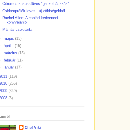
Citromos-kakukkfüves "grillkolbászkák"
Csirkeaprólék leves - új zöldségekből
Rachel Allen: A család kedvencei -
könyvajánló
Málnás csokitorta
►
május
(13)
►
április
(15)
►
március
(13)
►
február
(11)
►
január
(17)
2011
(119)
2010
(255)
2009
(349)
2008
(8)
amról
Chef Viki