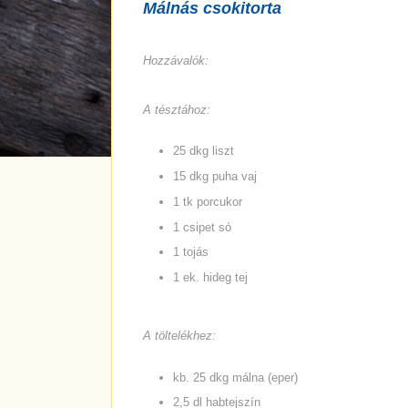
Málnás csokitorta
Hozzávalók:
A tésztához:
25 dkg liszt
15 dkg puha vaj
1 tk porcukor
1 csipet só
1 tojás
1 ek. hideg tej
A töltelékhez:
kb. 25 dkg málna (eper)
2,5 dl habtejszín