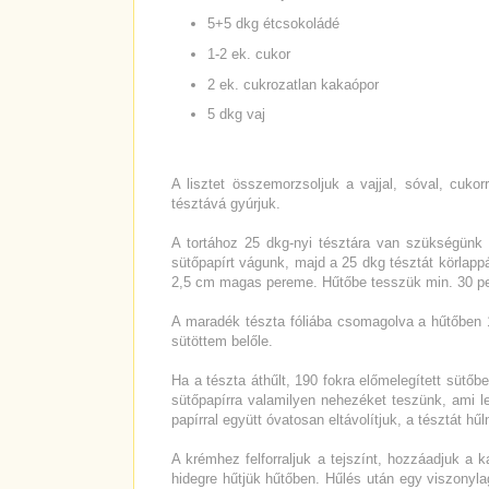
5+5 dkg étcsokoládé
1-2 ek. cukor
2 ek. cukrozatlan kakaópor
5 dkg vaj
A lisztet összemorzsoljuk a vajjal, sóval, cuko
tésztává gyúrjuk.
A tortához 25 dkg-nyi tésztára van szükségünk
sütőpapírt vágunk, majd a 25 dkg tésztát körlappá 
2,5 cm magas pereme. Hűtőbe tesszük min. 30 pe
A maradék tészta fóliába csomagolva a hűtőben 1 
sütöttem belőle.
Ha a tészta áthűlt, 190 fokra előmelegített sütőbe
sütőpapírra valamilyen nehezéket teszünk, ami l
papírral együtt óvatosan eltávolítjuk, a tésztát hűl
A krémhez felforraljuk a tejszínt, hozzáadjuk a 
hidegre hűtjük hűtőben. Hűlés után egy viszonyl