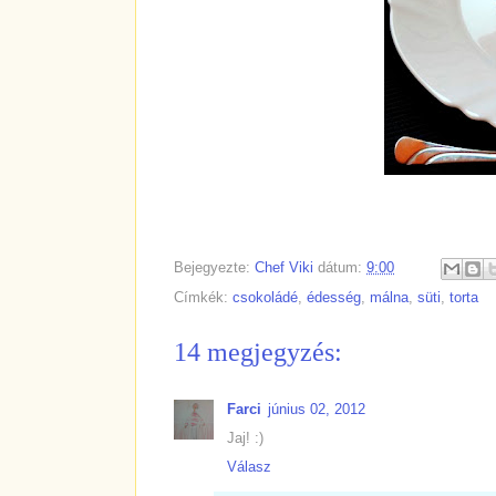
Bejegyezte:
Chef Viki
dátum:
9:00
Címkék:
csokoládé
,
édesség
,
málna
,
süti
,
torta
14 megjegyzés:
Farci
június 02, 2012
Jaj! :)
Válasz