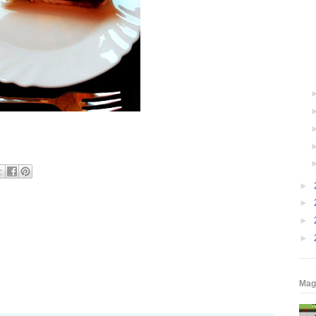
►
►
►
►
Mag