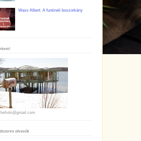
Wass Albert: A funtineli boszorkány
nekem!
chefviki@gmail.com
dszeres olvasók