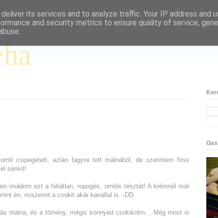
deliver its services and to analyze traffic. Your IP address and 
formance and security metrics to ensure quality of service, gen
abuse.
yha
Ker
Gas
rról csipegetett, aztán fagyra tett málnából, de szerintem friss
el senkit!
n imádom ezt a hibátlan, ropogós, omlós tésztát! A krémnél már
int én, miszerint a csokit akár kanállal is :-DD
kás málna, és a tömény, mégis könnyed csokikrém... Még most is