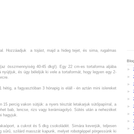
rral. Hozzáadjuk a tojást, majd a hideg tejet, és sima, rugalmas
Blo
 (az összmennyiség 40-45 dkg!). Egy 22 cm-es tortaforma aljába
►
nyújtjuk, és úgy béleljük ki vele a tortaformát, hogy legyen egy 2-
►
rcre.
►
hétig, a fagyasztóban 3 hónapig is eláll - én aztán mini islereket
►
►
n 15 percig vakon sütjük: a nyers tésztát letakarjuk sütőpapírral, a
►
ehet bab, lencse, rizs vagy kerámiagolyó. Sütés után a nehezéket
►
ni hagyjuk.
►
kakaóport, a cukrot és 5 dkg csokoládét. Simára keverjük, teljesen
►
ag sűrű, szilárd masszát kapunk, melyet robotgéppel pörgessünk ki