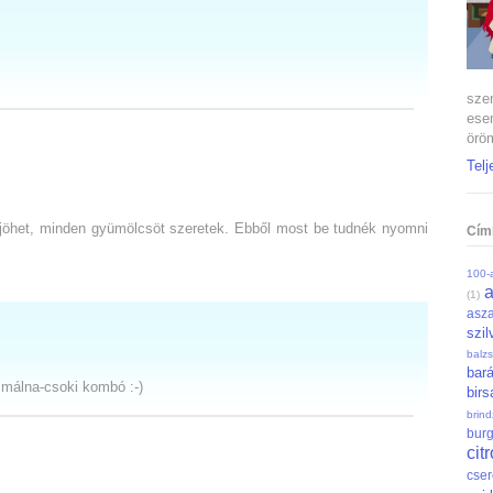
szen
ese
öröm
Telj
 jöhet, minden gyümölcsöt szeretek. Ebből most be tudnék nyomni
Cím
100-a
(1)
asza
szil
balz
bar
 málna-csoki kombó :-)
bir
brin
bur
cit
cse