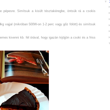
▼
ne pépesre. Simítsuk a kisült tésztakéregbe, öntsük rá a csokis
g vajjal (mikróban 500W-on 1-2 perc vagy gőz fölött) és simítsuk
emes kivenni kb. fél órával, hogy igazán kijöjjön a csoki és a friss