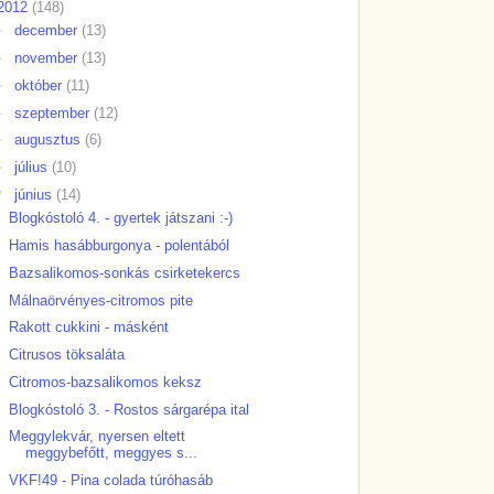
2012
(148)
►
december
(13)
►
november
(13)
►
október
(11)
►
szeptember
(12)
►
augusztus
(6)
►
július
(10)
▼
június
(14)
Blogkóstoló 4. - gyertek játszani :-)
Hamis hasábburgonya - polentából
Bazsalikomos-sonkás csirketekercs
Málnaörvényes-citromos pite
Rakott cukkini - másként
Citrusos töksaláta
Citromos-bazsalikomos keksz
Blogkóstoló 3. - Rostos sárgarépa ital
Meggylekvár, nyersen eltett
meggybefőtt, meggyes s...
VKF!49 - Pina colada túróhasáb