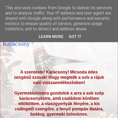
This site uses cookies from Google to deliver its services
Házias konyha
and to analyze traffic. Your IP address and user-agent are
shared with Google along with performance and security
metrics to ensure quality of service, generate usage
statistics, and to detect and address abuse.
2009. december 24., csütörtök
LEARN MORE
GOT IT
Karácsony
A szenteste! Karácsony! Micsoda édes
zengésű szavak! Hogy megtelik a szív a rájuk
való visszaemlékezésben!
Gyermekkoromra gondolok s arra a sok szép
karácsonyestre, amit családom körében
eltöltöttem, a viaszgyertyák fényére, a kis
csilingelő csengőre, a fenyő pompás illatára,
boldog, gyermeki örömömre.