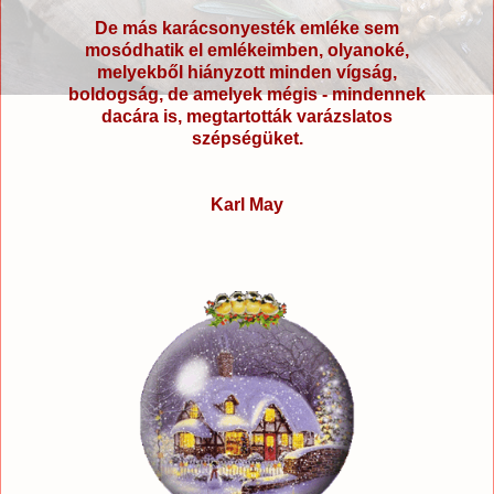
De más karácsonyesték emléke sem
mosódhatik el emlékeimben, olyanoké,
melyekből hiányzott minden vígság,
boldogság, de amelyek mégis - mindennek
dacára is, megtartották varázslatos
szépségüket.
Karl May