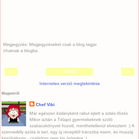
Megjegyzés: Megjegyzéseket csak a blog tagjai
írhatnak a blogba.
‹
›
Főoldal
Internetes verzió megtekintése
Magamról
Chef Viki
Már egészen kislányként rabul ejtett a sütés-főzés.
Mikor aztán a Télapó gyermekeknek szóló
szakácskönyvet hozott, menthetetlenül elvesztem :) A
szenvedély azóta is tart, egy új recepttől transzba esem, és muszáj
kipróbálnom - családom nem kis örömére :)