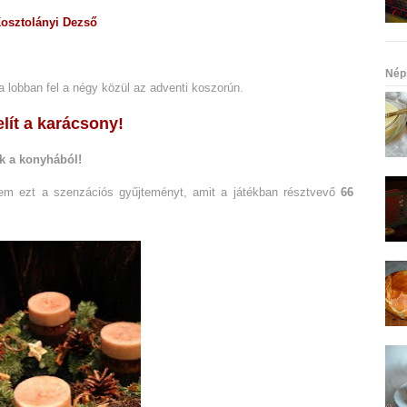
osztolányi Dezső
Nép
a lobban fel a négy közül az adventi koszorún.
lít a karácsony!
k a konyhából!
tem ezt a szenzációs gyűjteményt, amit a játékban résztvevő
66