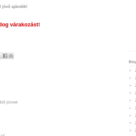
l jövő ajándék!
dog várakozást!
Blo
►
►
►
►
►
ből jönnek
►
►
►
►
zi!