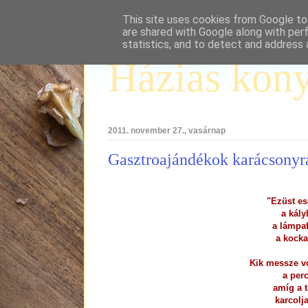
This site uses cookies from Google to 
are shared with Google along with per
statistics, and to detect and address 
Házias kon
2011. november 27., vasárnap
Gasztroajándékok karácsonyr
"Ezüst es
a kály
a lámpaf
a kocka
Kik messze v
a perc
amíg a 
karcolj