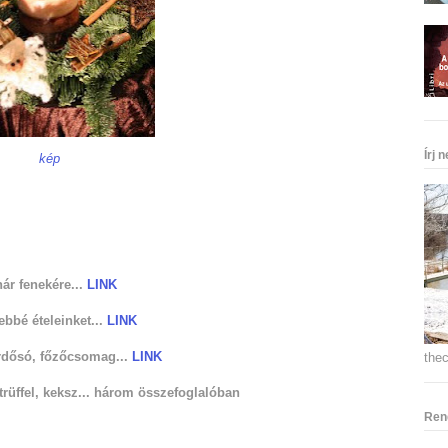
Írj 
kép
ár fenekére...
LINK
ebbé ételeinket...
LINK
ürdősó, főzőcsomag...
LINK
the
rüffel, keksz... három összefoglalóban
Ren