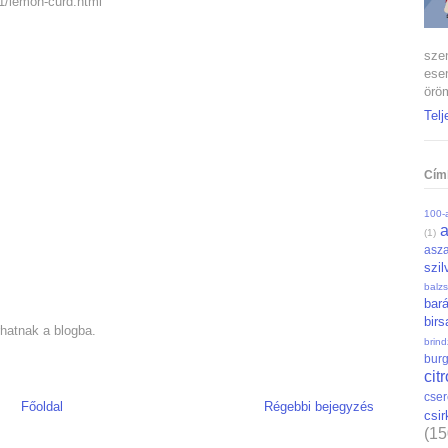
11/lemon-curd.html
szen
ese
öröm
Telj
Cím
100-a
(1)
asza
szil
balz
bar
bir
hatnak a blogba.
brin
bur
cit
cse
Főoldal
Régebbi bejegyzés
csi
(15