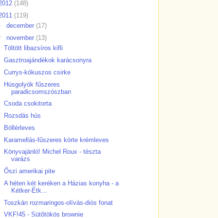
2012
(148)
2011
(119)
►
december
(17)
▼
november
(13)
Töltött libazsíros kifli
Gasztroajándékok karácsonyra
Currys-kókuszos csirke
Húsgolyók fűszeres
paradicsomszószban
Csoda csokitorta
Rozsdás hús
Böllérleves
Karamellás-fűszeres körte krémleves
Könyvajánló! Michel Roux - tészta
varázs
Őszi amerikai pite
A héten két keréken a Házias konyha - a
Kétker-Étk...
Toszkán rozmaringos-olívás-diós fonat
VKF!45 - Sütőtökös brownie