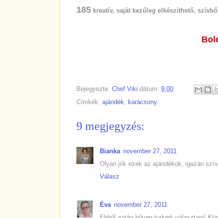
185
kreatív, saját kezűleg elkészíthető, szívbő
Bol
Bejegyezte:
Chef Viki
dátum:
9:00
Címkék:
ajándék
,
karácsony
9 megjegyzés:
Bianka
november 27, 2011
Olyan jók ezek az ajándékok, igazán szív
Válasz
Éva
november 27, 2011
Ebből aztán bőven tudunk választani! Kös