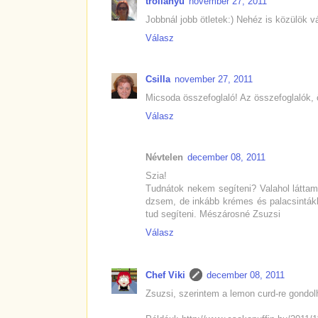
trollanyu
november 27, 2011
Jobbnál jobb ötletek:) Nehéz is közülök 
Válasz
Csilla
november 27, 2011
Micsoda összefoglaló! Az összefoglalók, ö
Válasz
Névtelen
december 08, 2011
Szia!
Tudnátok nekem segíteni? Valahol láttam
dzsem, de inkább krémes és palacsintákb
tud segíteni. Mészárosné Zsuzsi
Válasz
Chef Viki
december 08, 2011
Zsuzsi, szerintem a lemon curd-re gondol