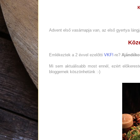
K
Advent első vasárnapja van, az első gyertya lángj
Köze
Emlékeztek a 2 évvel ezelőtti
VKF!
-re?
Ajándéko
Mi sem aktuálisabb most ennél, ezért előkeres
bloggernek köszönhetünk :-)