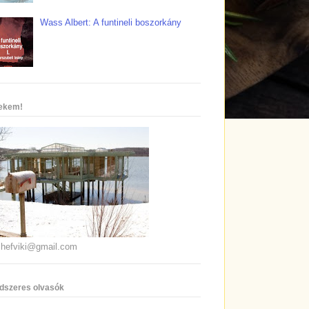
Wass Albert: A funtineli boszorkány
nekem!
chefviki@gmail.com
dszeres olvasók