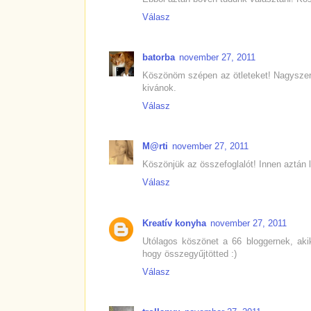
Válasz
batorba
november 27, 2011
Köszönöm szépen az ötleteket! Nagyszerü
kivánok.
Válasz
M@rti
november 27, 2011
Köszönjük az összefoglalót! Innen aztán 
Válasz
Kreatív konyha
november 27, 2011
Utólagos köszönet a 66 bloggernek, akik
hogy összegyűjtötted :)
Válasz