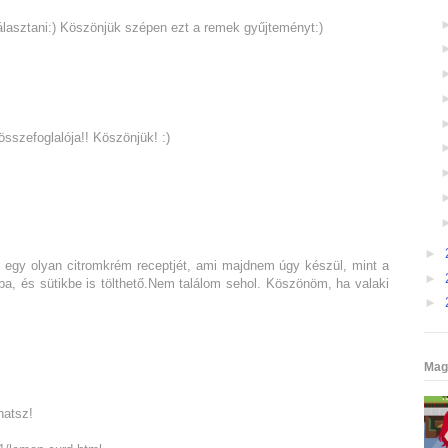
választani:) Köszönjük szépen ezt a remek gyűjteményt:)
sszefoglalója!! Köszönjük! :)
►
 egy olyan citromkrém receptjét, ami majdnem úgy készül, mint a
►
a, és sütikbe is tölthető.Nem találom sehol. Köszönöm, ha valaki
►
Mag
hatsz!