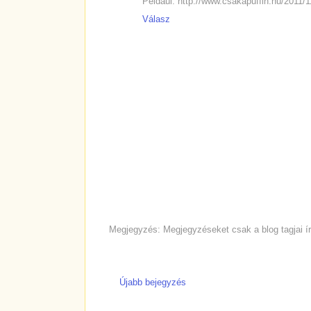
Például: http://www.csakapuffin.hu/2011/
Válasz
Megjegyzés: Megjegyzéseket csak a blog tagjai ír
Újabb bejegyzés