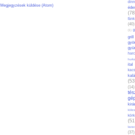
din
:
Megjegyzések küldése (Atom)
éde
(78
fánk
(40)
g
(1)
grill
gyö
gyü
har
hurk
ital
kac
kal
(53
(14)
tés
gé
kirá
köles
körk
(51
lazac
(37)