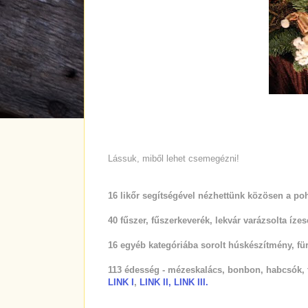
Lássuk, miből lehet csemegézni!
16
likőr segítségével nézhettünk közösen a poh
40
fűszer, fűszerkeverék, lekvár varázsolta ízes
16
egyéb kategóriába sorolt húskészítmény, f
113
édesség - mézeskalács, bonbon, habcsók, t
LINK I
,
LINK II
,
LINK III.