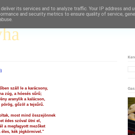
deliver its services and to analyze traffic. Your IP address and 
formance and security metrics to ensure quality of service, gen
abuse.
yha
Ker
a
őben száll le a karácsony,
Gas
ha zúg, a hóesés sűrű;
ény aranylik a kalácson,
 pörög, gőzöl a tejsűrű.
oltak, most mind összejönnek
et édes szóval ütni el,
tél a megfagyott mezőket
a éles, kék jégkörmivel."