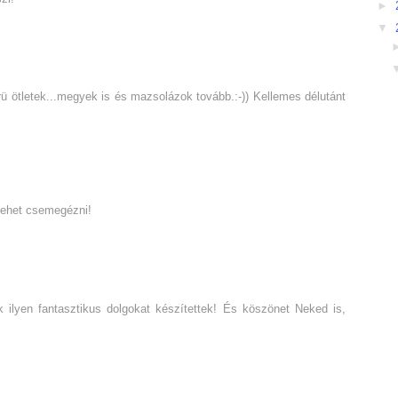
►
▼
 ötletek...megyek is és mazsolázok tovább.:-)) Kellemes délutánt
lehet csemegézni!
 ilyen fantasztikus dolgokat készítettek! És köszönet Neked is,