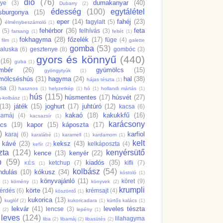
dió
(76)
dumakanyar
(40)
nye
(3)
Dubarry
(2)
édesség
(100)
egytálétel
sburgonya
(15)
)
eper
(14)
fahéj
(23)
fagylalt
(5)
élménybeszámoló
(1)
fehérbor
(36)
feta
(5)
felhívás
(3)
farsang
(1)
feltét
(1)
fokhagyma
(28)
főzelék
(17)
füge
(4)
film
(1)
galette
gomba
(53)
aluska
(6)
gesztenye
(8)
gombóc
(3)
gyors és könnyű
(440)
(16)
guba
(1)
mbér
(26)
gyümölcs
(15)
gyöngytyúk
(1)
mölcséshús
(31)
hagyma
(24)
hal
(38)
hájas tészta
(1)
csa
(3)
hasznos
(1)
helyzetkép
(1)
hó
(1)
hollandi mártás
(1)
hús
(115)
húsmentes
(17)
húsvét
(27)
a-kolbász
(1)
(13)
játék
(15)
joghurt
(17)
juhtúró
(12)
kacsa
(6)
kakaó
(18)
kakukkfű
(16)
samáj
(4)
kacsazsír
(1)
karácsony
ács
(19)
kapor
(15)
káposzta
(17)
)
karfiol
karaj
(6)
karalábé
(1)
karamell
(1)
kardamom
(1)
kelt
kávé
(23)
keksz
(43)
kelkáposzta
(4)
kefír
(2)
zta
(124)
kenyérsütő
kence
(13)
kenyér
(22)
p
(59)
kiadós
(35)
ketchup
(7)
kifli
(7)
KÉS
(1)
kolbász
(54)
ndulás
(10)
kókusz
(34)
kóstoló
(1)
könyvajánló
(11)
köret
(9)
(1)
kömény
(1)
könyvek
(2)
krumpli
körte
(14)
érdés
(6)
krémsajt
(4)
köszöntő
(1)
)
kukorica
(13)
kuglóf
(2)
kukoricadara
(1)
kürtős kalács
(1)
lekvár
(41)
leveles tészta
lencse
(3)
(2)
lepény
(1)
leves
(124)
lilahagyma
liba
(2)
libamáj
(2)
libasütés
(2)