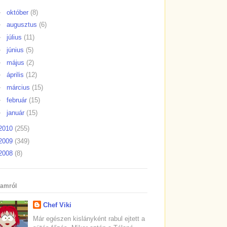
►
október
(8)
►
augusztus
(6)
►
július
(11)
►
június
(5)
►
május
(2)
►
április
(12)
►
március
(15)
►
február
(15)
►
január
(15)
2010
(255)
2009
(349)
2008
(8)
amról
Chef Viki
Már egészen kislányként rabul ejtett a