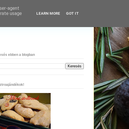
user-agent
erate usage
LEARN MORE
GOT IT
esés ebben a blogban
ztroajándékok!