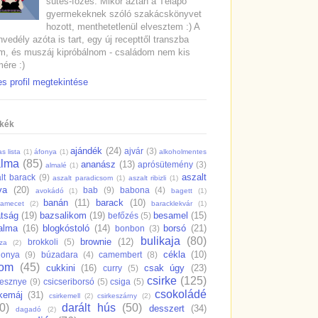
sütés-főzés. Mikor aztán a Télapó
gyermekeknek szóló szakácskönyvet
hozott, menthetetlenül elvesztem :) A
vedély azóta is tart, egy új recepttől transzba
m, és muszáj kipróbálnom - családom nem kis
ére :)
es profil megtekintése
kék
ajándék
(24)
ajvár
(3)
s lista
(1)
áfonya
(1)
alkoholmentes
alma
(85)
ananász
(13)
aprósütemény
(3)
almalé
(1)
aszalt
lt barack
(9)
aszalt paradicsom
(1)
aszalt ribizli
(1)
va
(20)
bab
(9)
babona
(4)
avokádó
(1)
bagett
(1)
banán
(11)
barack
(10)
samecet
(2)
baracklekvár
(1)
átság
(19)
bazsalikom
(19)
besamel
(15)
befőzés
(5)
salma
(16)
blogkóstoló
(14)
borsó
(21)
bonbon
(3)
bulikaja
(80)
brownie
(12)
brokkoli
(5)
dza
(2)
cékla
(10)
gonya
(9)
búzadara
(4)
camembert
(8)
rom
(45)
cukkini
(16)
csak úgy
(23)
curry
(5)
csirke
(125)
resznye
(9)
csicseriborsó
(5)
csiga
(5)
csokoládé
rkemáj
(31)
csirkemell
(2)
csirkeszárny
(2)
0)
darált hús
(50)
desszert
(34)
dagadó
(2)