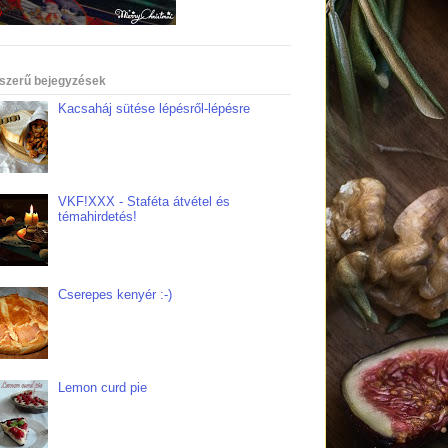
szerű bejegyzések
Kacsaháj sütése lépésről-lépésre
VKF!XXX - Staféta átvétel és
témahirdetés!
Cserepes kenyér :-)
Lemon curd pie