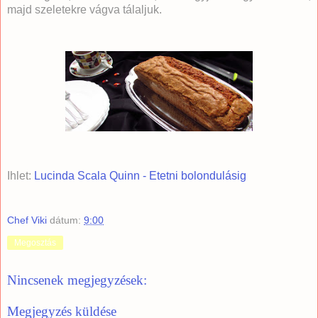
majd szeletekre vágva tálaljuk.
Ihlet:
Lucinda Scala Quinn - Etetni bolondulásig
Chef Viki
dátum:
9:00
Megosztás
Nincsenek megjegyzések:
Megjegyzés küldése