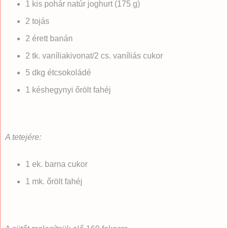
1 kis pohár natúr joghurt (175 g)
2 tojás
2 érett banán
2 tk. vaníliakivonat/2 cs. vaníliás cukor
5 dkg étcsokoládé
1 késhegynyi őrölt fahéj
A tetejére:
1 ek. barna cukor
1 mk. őrölt fahéj