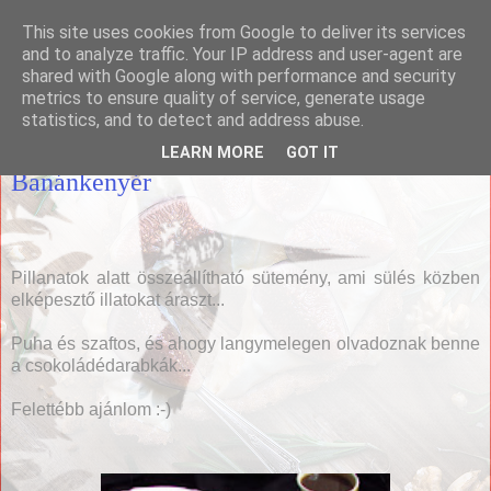
This site uses cookies from Google to deliver its services
Házias konyha
and to analyze traffic. Your IP address and user-agent are
shared with Google along with performance and security
metrics to ensure quality of service, generate usage
statistics, and to detect and address abuse.
2015. január 11., vasárnap
LEARN MORE
GOT IT
Banánkenyér
Pillanatok alatt összeállítható sütemény, ami sülés közben
elképesztő illatokat áraszt...
Puha és szaftos, és ahogy langymelegen olvadoznak benne
a csokoládédarabkák...
Felettébb ajánlom :-)