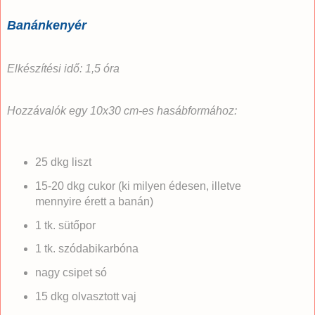
Banánkenyér
Elkészítési idő: 1,5 óra
Hozzávalók egy 10x30 cm-es hasábformához:
25 dkg liszt
15-20 dkg cukor (ki milyen édesen, illetve
mennyire érett a banán)
1 tk. sütőpor
1 tk. szódabikarbóna
nagy csipet só
15 dkg olvasztott vaj