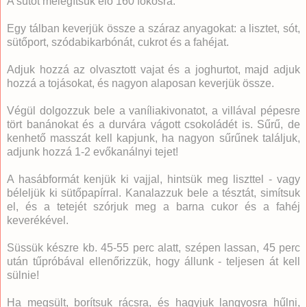
A sütőt melegítsük elő 160 fokosra.
Egy tálban keverjük össze a száraz anyagokat: a lisztet, sót,
sütőport, szódabikarbónát, cukrot és a fahéjat.
Adjuk hozzá az olvasztott vajat és a joghurtot, majd adjuk
hozzá a tojásokat, és nagyon alaposan keverjük össze.
Végül dolgozzuk bele a vaníliakivonatot, a villával pépesre
tört banánokat és a durvára vágott csokoládét is. Sűrű, de
kenhető masszát kell kapjunk, ha nagyon sűrűnek találjuk,
adjunk hozzá 1-2 evőkanálnyi tejet!
A hasábformát kenjük ki vajjal, hintsük meg liszttel - vagy
béleljük ki sütőpapírral. Kanalazzuk bele a tésztát, simítsuk
el, és a tetejét szórjuk meg a barna cukor és a fahéj
keverékével.
Süssük készre kb. 45-55 perc alatt, szépen lassan, 45 perc
után tűpróbával ellenőrizzük, hogy állunk - teljesen át kell
sülnie!
Ha megsült, borítsuk rácsra, és hagyjuk langyosra hűlni,