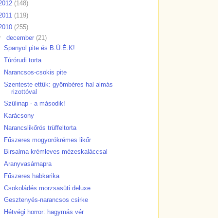
2012
(148)
2011
(119)
2010
(255)
▼
december
(21)
Spanyol pite és B.Ú.É.K!
Túrórudi torta
Narancsos-csokis pite
Szenteste ettük: gyömbéres hal almás
rizottóval
Szülinap - a második!
Karácsony
Narancslikőrös trüffeltorta
Fűszeres mogyorókrémes likőr
Birsalma krémleves mézeskaláccsal
Aranyvasárnapra
Fűszeres habkarika
Csokoládés morzsasüti deluxe
Gesztenyés-narancsos csirke
Hétvégi horror: hagymás vér