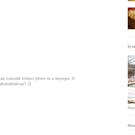
Írj 
ak második körben jöttem rá a lányegre :D
lkoholtilalmat? :D
the
Ren