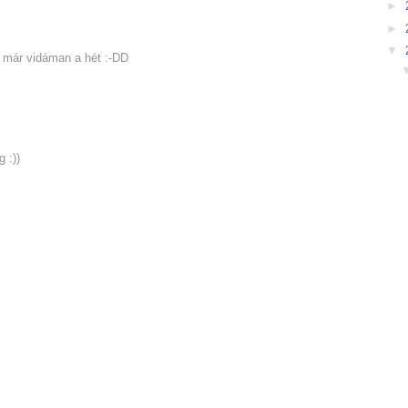
►
►
▼
n már vidáman a hét :-DD
 :))