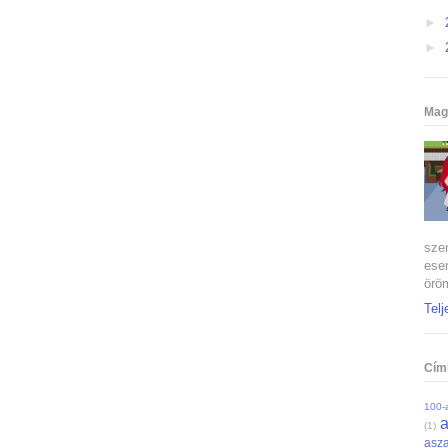
►
►
Mag
szen
ese
öröm
Telj
Cím
100-a
(1)
asza