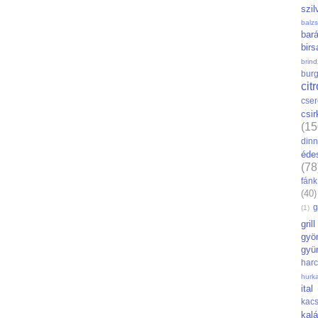
szil
balz
bar
bir
brin
bur
cit
cse
csi
(15
din
éde
(78
fánk
(40)
g
(1)
grill
gyö
gyü
har
hurk
ital
kac
kal