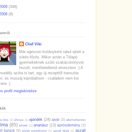
2009
(349)
2008
(8)
amról
Chef Viki
Már egészen kislányként rabul ejtett a
sütés-főzés. Mikor aztán a Télapó
gyermekeknek szóló szakácskönyvet
hozott, menthetetlenül elvesztem :) A
vedély azóta is tart, egy új recepttől transzba
m, és muszáj kipróbálnom - családom nem kis
ére :)
es profil megtekintése
kék
ajándék
(24)
ajvár
(3)
s lista
(1)
áfonya
(1)
alkoholmentes
alma
(85)
ananász
(13)
aprósütemény
(3)
almalé
(1)
aszalt
lt barack
(9)
aszalt paradicsom
(1)
aszalt ribizli
(1)