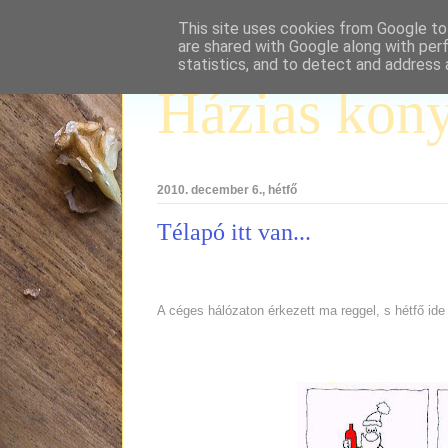
This site uses cookies from Google to 
are shared with Google along with per
statistics, and to detect and address 
Házias kon
2010. december 6., hétfő
Télapó itt van...
A céges hálózaton érkezett ma reggel, s hétfő ide