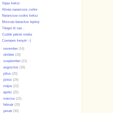
Vajas keksz
Almás-narancsos csirke
Narancsos-csokis keksz
Morzsás-barackos lepény
Télapó itt van...
Csülök pékné módra
Cserepes kenyér :-)
►
november
(14)
►
október
(18)
►
szeptember
(21)
►
augusztus
(18)
►
július
(20)
►
június
(24)
►
május
(22)
►
április
(25)
►
március
(22)
►
február
(20)
►
január
(30)