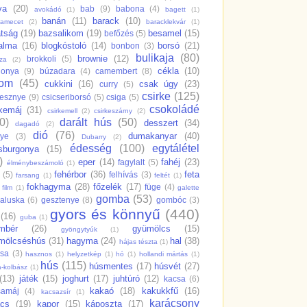
va
(20)
bab
(9)
babona
(4)
avokádó
(1)
bagett
(1)
banán
(11)
barack
(10)
samecet
(2)
baracklekvár
(1)
átság
(19)
bazsalikom
(19)
besamel
(15)
befőzés
(5)
salma
(16)
blogkóstoló
(14)
borsó
(21)
bonbon
(3)
bulikaja
(80)
brownie
(12)
brokkoli
(5)
dza
(2)
cékla
(10)
gonya
(9)
búzadara
(4)
camembert
(8)
rom
(45)
cukkini
(16)
csak úgy
(23)
curry
(5)
csirke
(125)
resznye
(9)
csicseriborsó
(5)
csiga
(5)
csokoládé
rkemáj
(31)
csirkemell
(2)
csirkeszárny
(2)
0)
darált hús
(50)
desszert
(34)
dagadó
(2)
dió
(76)
dumakanyar
(40)
nye
(3)
Dubarry
(2)
édesség
(100)
egytálétel
sburgonya
(15)
)
eper
(14)
fahéj
(23)
fagylalt
(5)
élménybeszámoló
(1)
fehérbor
(36)
feta
(5)
felhívás
(3)
farsang
(1)
feltét
(1)
fokhagyma
(28)
főzelék
(17)
füge
(4)
film
(1)
galette
gomba
(53)
aluska
(6)
gesztenye
(8)
gombóc
(3)
gyors és könnyű
(440)
(16)
guba
(1)
mbér
(26)
gyümölcs
(15)
gyöngytyúk
(1)
mölcséshús
(31)
hagyma
(24)
hal
(38)
hájas tészta
(1)
csa
(3)
hasznos
(1)
helyzetkép
(1)
hó
(1)
hollandi mártás
(1)
hús
(115)
húsmentes
(17)
húsvét
(27)
a-kolbász
(1)
(13)
játék
(15)
joghurt
(17)
juhtúró
(12)
kacsa
(6)
kakaó
(18)
kakukkfű
(16)
samáj
(4)
kacsazsír
(1)
karácsony
ács
(19)
kapor
(15)
káposzta
(17)