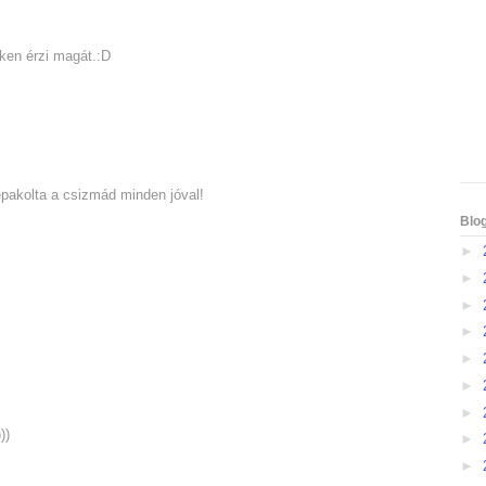
eken érzi magát.:D
pakolta a csizmád minden jóval!
Blo
►
►
►
►
►
►
►
))
►
►