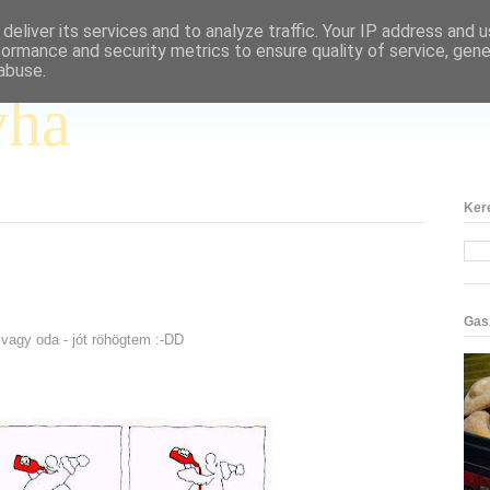
deliver its services and to analyze traffic. Your IP address and 
formance and security metrics to ensure quality of service, gen
abuse.
yha
Ker
Gas
 vagy oda - jót röhögtem :-DD