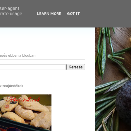
user-agent
erate usage
LEARN MORE
GOT IT
esés ebben a blogban
ztroajándékok!