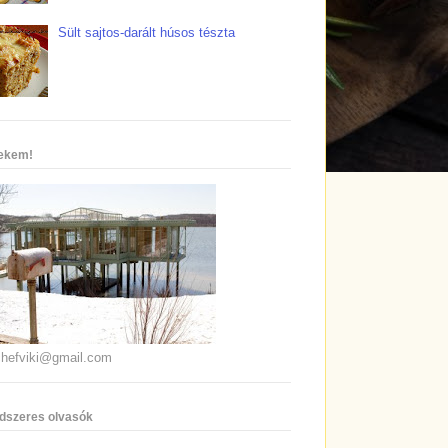
Sült sajtos-darált húsos tészta
nekem!
chefviki@gmail.com
dszeres olvasók