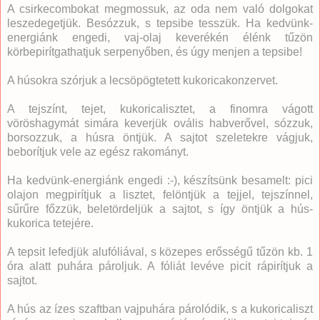
A csirkecombokat megmossuk, az oda nem való dolgokat
leszedegetjük. Besózzuk, s tepsibe tesszük. Ha kedvünk-
energiánk engedi, vaj-olaj keverékén élénk tűzön
körbepirítgathatjuk serpenyőben, és úgy menjen a tepsibe!
A húsokra szórjuk a lecsöpögtetett kukoricakonzervet.
A tejszínt, tejet, kukoricalisztet, a finomra vágott
vöröshagymát simára keverjük ovális habverővel, sózzuk,
borsozzuk, a húsra öntjük. A sajtot szeletekre vágjuk,
beborítjuk vele az egész rakományt.
Ha kedvünk-energiánk engedi :-), készítsünk besamelt: pici
olajon megpirítjuk a lisztet, felöntjük a tejjel, tejszínnel,
sűrűre főzzük, beletördeljük a sajtot, s így öntjük a hús-
kukorica tetejére.
A tepsit lefedjük alufóliával, s közepes erősségű tűzön kb. 1
óra alatt puhára pároljuk. A fóliát levéve picit rápirítjuk a
sajtot.
A hús az ízes szaftban vajpuhára párolódik, s a kukoricaliszt