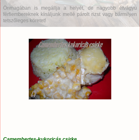
Önmagában is megállja a helyét, de nagyobb étvágyú
férfiembereknek kínáljunk mellé párolt rizst vagy bármilyen
tetszőleges köretet!
Camembertes-kukoricás csirke