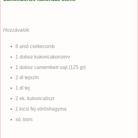
Hozzávalók:
8 alsó csirkecomb
1 doboz kukoricakonzerv
1 doboz camembert sajt (125 gr)
2 dl tejszín
1 dl tej
2 ek. kukoricaliszt
1 kicsi fej vöröshagyma
só, bors