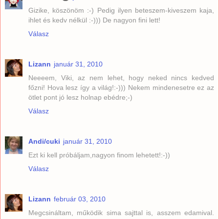
Gizike, köszönöm :-) Pedig ilyen beteszem-kiveszem kaja,
ihlet és kedv nélkül :-))) De nagyon fini lett!
Válasz
Lizann
január 31, 2010
Neeeem, Viki, az nem lehet, hogy neked nincs kedved
főzni! Hova lesz így a világ!:-))) Nekem mindenesetre ez az
ötlet pont jó lesz holnap ebédre;-)
Válasz
Andi/cuki
január 31, 2010
Ezt ki kell próbáljam,nagyon finom lehetett!:-))
Válasz
Lizann
február 03, 2010
Megcsináltam, működik sima sajttal is, asszem edamival.