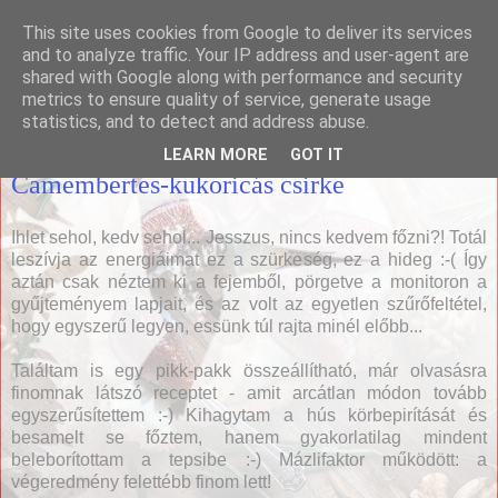
This site uses cookies from Google to deliver its services
Házias konyha
and to analyze traffic. Your IP address and user-agent are
shared with Google along with performance and security
metrics to ensure quality of service, generate usage
statistics, and to detect and address abuse.
2010. január 28., csütörtök
LEARN MORE
GOT IT
Camembertes-kukoricás csirke
Ihlet sehol, kedv sehol... Jesszus, nincs kedvem főzni?! Totál
leszívja az energiáimat ez a szürkeség, ez a hideg :-( Így
aztán csak néztem ki a fejemből, pörgetve a monitoron a
gyűjteményem lapjait, és az volt az egyetlen szűrőfeltétel,
hogy egyszerű legyen, essünk túl rajta minél előbb...
Találtam is egy pikk-pakk összeállítható, már olvasásra
finomnak látszó receptet - amit arcátlan módon tovább
egyszerűsítettem :-) Kihagytam a hús körbepirítását és
besamelt se főztem, hanem gyakorlatilag mindent
beleborítottam a tepsibe :-) Mázlifaktor működött: a
végeredmény felettébb finom lett!