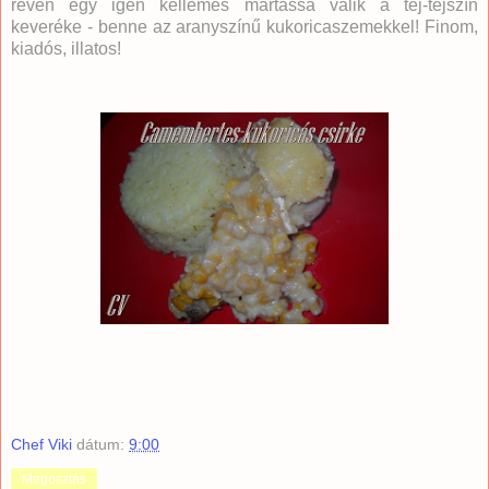
révén egy igen kellemes mártássá válik a tej-tejszín
keveréke - benne az aranyszínű kukoricaszemekkel! Finom,
kiadós, illatos!
Chef Viki
dátum:
9:00
Megosztás