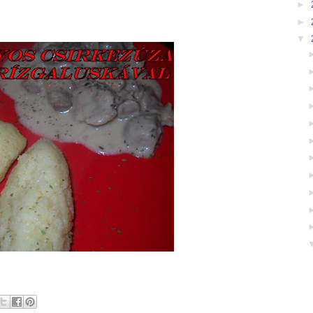
►
►
▼