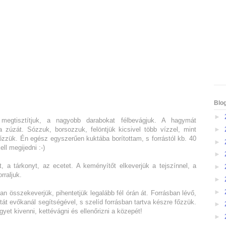
Blo
►
egtisztítjuk, a nagyobb darabokat félbevágjuk. A hagymát
►
a zúzát. Sózzuk, borsozzuk, felöntjük kicsivel több vízzel, mint
őzzük. Én egész egyszerűen kuktába borítottam, s forrástól kb. 40
►
ll megijedni :-)
►
 a tárkonyt, az ecetet. A keményítőt elkeverjük a tejszínnel, a
►
rraljuk.
►
►
an összekeverjük, pihentetjük legalább fél órán át. Forrásban lévő,
át evőkanál segítségével, s szelíd forrásban tartva készre főzzük.
►
yet kivenni, kettévágni és ellenőrizni a közepét!
►