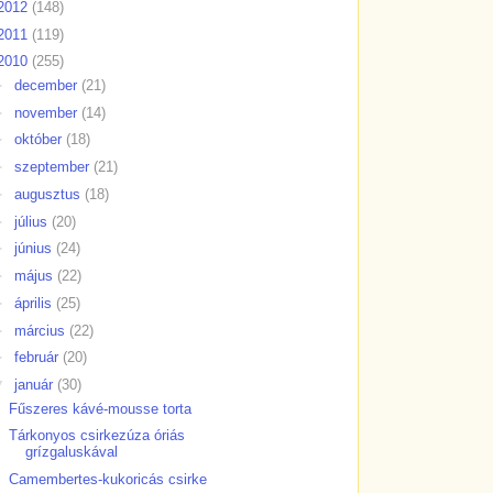
2012
(148)
2011
(119)
2010
(255)
►
december
(21)
►
november
(14)
►
október
(18)
►
szeptember
(21)
►
augusztus
(18)
►
július
(20)
►
június
(24)
►
május
(22)
►
április
(25)
►
március
(22)
►
február
(20)
▼
január
(30)
Fűszeres kávé-mousse torta
Tárkonyos csirkezúza óriás
grízgaluskával
Camembertes-kukoricás csirke