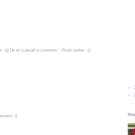
t :-))) De én a pacalt is szeretem... Piruló smiley :-))
►
►
Mag
enném!:-))