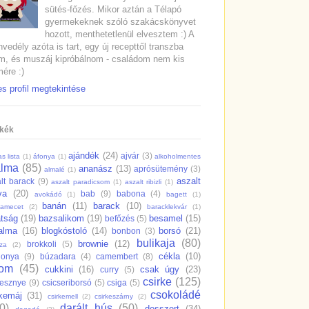
sütés-főzés. Mikor aztán a Télapó
gyermekeknek szóló szakácskönyvet
hozott, menthetetlenül elvesztem :) A
vedély azóta is tart, egy új recepttől transzba
m, és muszáj kipróbálnom - családom nem kis
ére :)
es profil megtekintése
kék
ajándék
(24)
ajvár
(3)
s lista
(1)
áfonya
(1)
alkoholmentes
alma
(85)
ananász
(13)
aprósütemény
(3)
almalé
(1)
aszalt
lt barack
(9)
aszalt paradicsom
(1)
aszalt ribizli
(1)
va
(20)
bab
(9)
babona
(4)
avokádó
(1)
bagett
(1)
banán
(11)
barack
(10)
samecet
(2)
baracklekvár
(1)
átság
(19)
bazsalikom
(19)
besamel
(15)
befőzés
(5)
salma
(16)
blogkóstoló
(14)
borsó
(21)
bonbon
(3)
bulikaja
(80)
brownie
(12)
brokkoli
(5)
dza
(2)
cékla
(10)
gonya
(9)
búzadara
(4)
camembert
(8)
rom
(45)
cukkini
(16)
csak úgy
(23)
curry
(5)
csirke
(125)
resznye
(9)
csicseriborsó
(5)
csiga
(5)
csokoládé
rkemáj
(31)
csirkemell
(2)
csirkeszárny
(2)
0)
darált hús
(50)
desszert
(34)