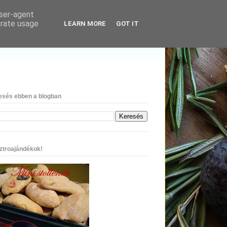
user-agent
erate usage
LEARN MORE
GOT IT
esés ebben a blogban
ztroajándékok!