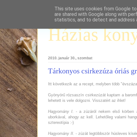
This site uses cookies from Google to 
are shared with Google along with per
statistics, and to detect and address 
Házias kon
2010. január 30., szombat
Tárkonyos csirkezúza óriás g
Itt következik az a recept, melyben több "évszáz
Gyönyörű rózsaszín csirkezúzát kaptam a baromfi
lehetett is vele dolgozni. Visszatért az ihlet!
Hagyomány I.
- a zúzáról nekem első körben a
uborkával, ahogy az kell. Lehetőleg valami hang
sztereotípia :-)
Hagyomány II.
- zúzát legtöbbször húsleves kísér