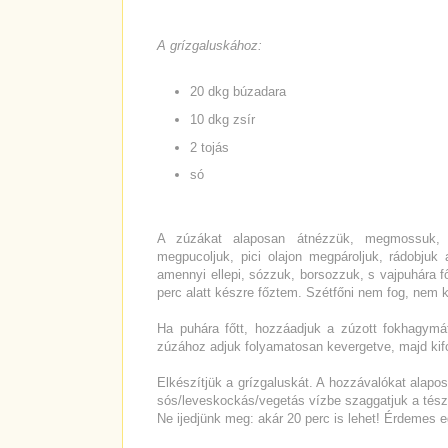
A grízgaluskához:
20 dkg búzadara
10 dkg zsír
2 tojás
só
A zúzákat alaposan átnézzük, megmossuk, m
megpucoljuk, pici olajon megpároljuk, rádobjuk 
amennyi ellepi, sózzuk, borsozzuk, s vajpuhára f
perc alatt készre főztem. Szétfőni nem fog, nem ke
Ha puhára főtt, hozzáadjuk a zúzott fokhagymát,
zúzához adjuk folyamatosan kevergetve, majd kifo
Elkészítjük a grízgaluskát. A hozzávalókat alapos
sós/leveskockás/vegetás vízbe szaggatjuk a tészt
Ne ijedjünk meg: akár 20 perc is lehet! Érdemes eg