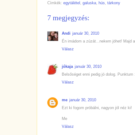
Címkék:
egytálétel
,
galuska
,
hús
,
tárkony
7 megjegyzés:
Andi
január 30, 2010
Én imádom a zúzát...nekem jöhet! Majd a
Válasz
jókaja
január 30, 2010
Belsőséget enni pedig jó dolog. Punktum :
Válasz
me
január 30, 2010
Ezt ki fogom próbálni, nagyon jól néz ki!
Me
Válasz