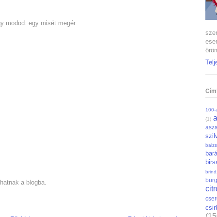
gy modod: egy misét megér.
szen
ese
öröm
Telj
Cím
100-a
(1)
asza
szil
balz
bar
bir
brin
bur
hatnak a blogba.
cit
cse
csi
(15