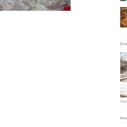
Írj 
the
Ren