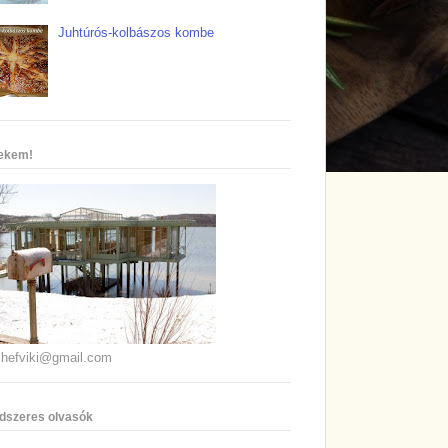
Juhtúrós-kolbászos kombe
nekem!
chefviki@gmail.com
dszeres olvasók