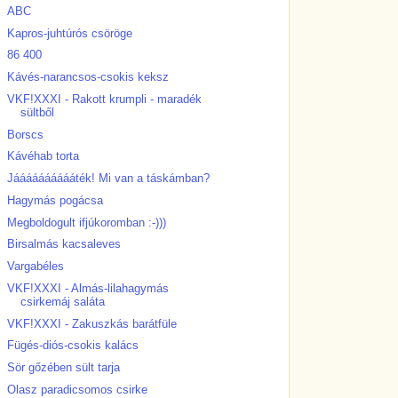
ABC
Kapros-juhtúrós csöröge
86 400
Kávés-narancsos-csokis keksz
VKF!XXXI - Rakott krumpli - maradék
sültből
Borscs
Kávéhab torta
Jááááááááááték! Mi van a táskámban?
Hagymás pogácsa
Megboldogult ifjúkoromban :-)))
Birsalmás kacsaleves
Vargabéles
VKF!XXXI - Almás-lilahagymás
csirkemáj saláta
VKF!XXXI - Zakuszkás barátfüle
Fügés-diós-csokis kalács
Sör gőzében sült tarja
Olasz paradicsomos csirke