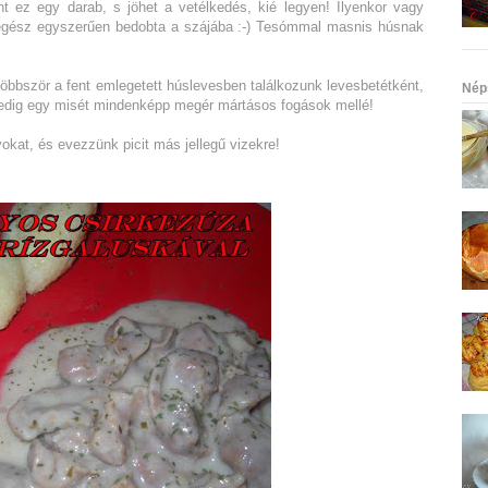
t ez egy darab, s jöhet a vetélkedés, kié legyen! Ilyenkor vagy
egész egyszerűen bedobta a szájába :-) Tesómmal masnis húsnak
többször a fent emlegetett húslevesben találkozunk levesbetétként,
Nép
Pedig egy misét mindenképp megér mártásos fogások mellé!
kat, és evezzünk picit más jellegű vizekre!