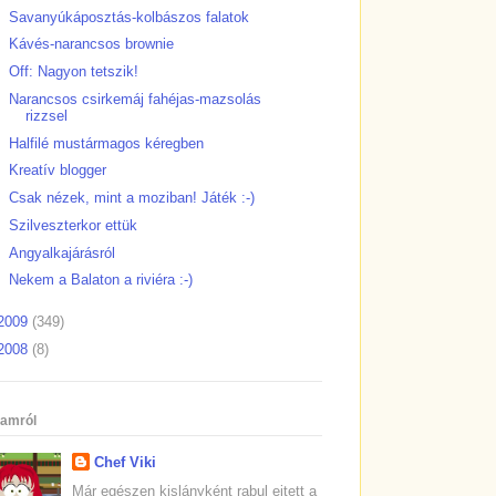
Savanyúkáposztás-kolbászos falatok
Kávés-narancsos brownie
Off: Nagyon tetszik!
Narancsos csirkemáj fahéjas-mazsolás
rizzsel
Halfilé mustármagos kéregben
Kreatív blogger
Csak nézek, mint a moziban! Játék :-)
Szilveszterkor ettük
Angyalkajárásról
Nekem a Balaton a riviéra :-)
2009
(349)
2008
(8)
amról
Chef Viki
Már egészen kislányként rabul ejtett a