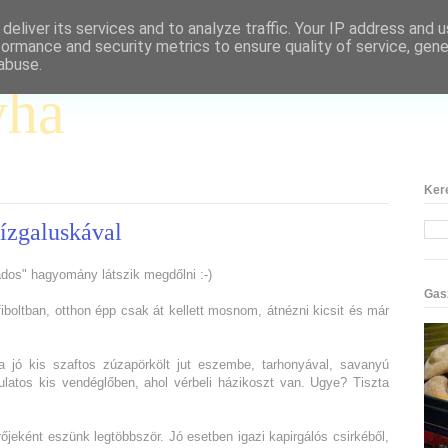
deliver its services and to analyze traffic. Your IP address and 
formance and security metrics to ensure quality of service, gen
abuse.
yha
Ker
rízgaluskával
ados" hagyomány látszik megdőlni :-)
Gas
boltban, otthon épp csak át kellett mosnom, átnézni kicsit és már
 jó kis szaftos zúzapörkölt jut eszembe, tarhonyával, savanyú
ulatos kis vendéglőben, ahol vérbeli házikoszt van. Ugye? Tiszta
őjeként eszünk legtöbbször. Jó esetben igazi kapirgálós csirkéből,