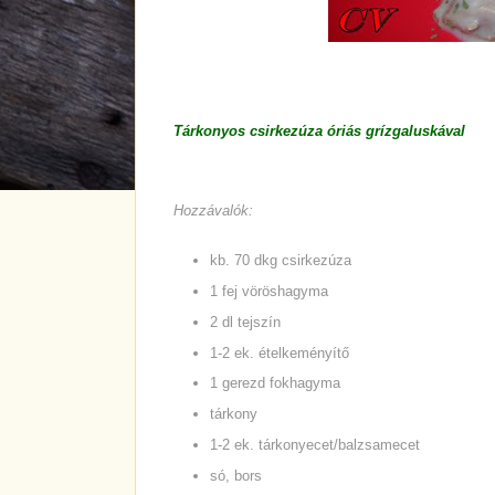
Tárkonyos csirkezúza óriás grízgaluskával
Hozzávalók:
kb. 70 dkg csirkezúza
1 fej vöröshagyma
2 dl tejszín
1-2 ek. ételkeményítő
1 gerezd fokhagyma
tárkony
1-2 ek. tárkonyecet/balzsamecet
só, bors