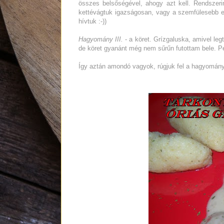
összes belsőségével, ahogy azt kell. Rendszerin
kettévágtuk igazságosan, vagy a szemfülesebb 
hívtuk :-))
Hagyomány III.
- a köret. Grízgaluska, amivel leg
de köret gyanánt még nem sűrűn futottam bele. 
Így aztán amondó vagyok, rúgjuk fel a hagyományo