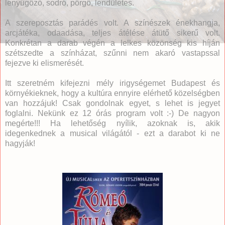
lenyűgöző, sodró, pörgő, lendületes.
A szereposztás parádés volt. A színészek énekhangja,
arcjátéka, odaadása, teljes átélése átütő sikerű volt.
Konkrétan a darab végén a lelkes közönség kis híján
szétszedte a színházat, szűnni nem akaró vastapssal
fejezve ki elismerését.
Itt szeretném kifejezni mély irigységemet Budapest és
környékieknek, hogy a kultúra ennyire elérhető közelségben
van hozzájuk! Csak gondolnak egyet, s lehet is jegyet
foglalni. Nekünk ez 12 órás program volt :-) De nagyon
megérte!!! Ha lehetőség nyílik, azoknak is, akik
idegenkednek a musical világától - ezt a darabot ki ne
hagyják!