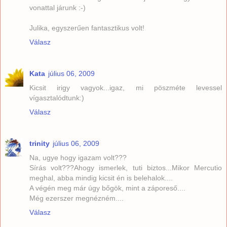
vonattal járunk :-)
Julika, egyszerűen fantasztikus volt!
Válasz
Kata
július 06, 2009
Kicsit irigy vagyok...igaz, mi pöszméte levessel
vígasztalódtunk:)
Válasz
trinity
július 06, 2009
Na, ugye hogy igazam volt???
Sírás volt???Ahogy ismerlek, tuti biztos...Mikor Mercutio
meghal, abba mindig kicsit én is belehalok....
A végén meg már úgy bőgök, mint a záporeső....
Még ezerszer megnézném....
Válasz