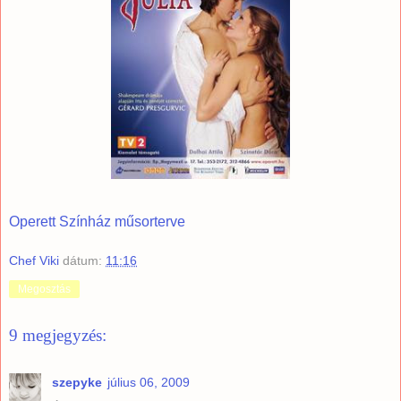
Operett Színház műsorterve
Chef Viki
dátum:
11:16
Megosztás
9 megjegyzés:
szepyke
július 06, 2009