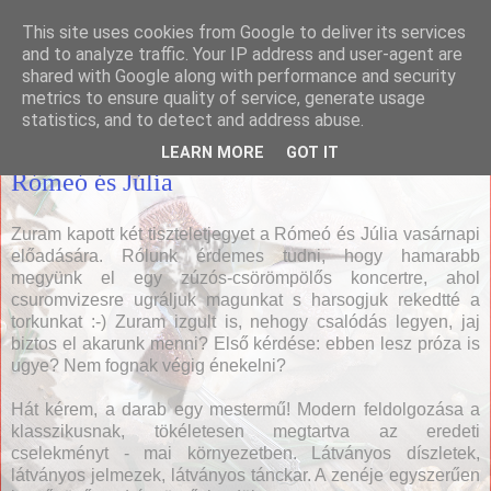
This site uses cookies from Google to deliver its services
Házias konyha
and to analyze traffic. Your IP address and user-agent are
shared with Google along with performance and security
metrics to ensure quality of service, generate usage
statistics, and to detect and address abuse.
2009. július 6., hétfő
LEARN MORE
GOT IT
Rómeó és Júlia
Zuram kapott két tiszteletjegyet a Rómeó és Júlia vasárnapi
előadására. Rólunk érdemes tudni, hogy hamarabb
megyünk el egy zúzós-csörömpölős koncertre, ahol
csuromvizesre ugráljuk magunkat s harsogjuk rekedtté a
torkunkat :-) Zuram izgult is, nehogy csalódás legyen, jaj
biztos el akarunk menni? Első kérdése: ebben lesz próza is
ugye? Nem fognak végig énekelni?
Hát kérem, a darab egy mestermű! Modern feldolgozása a
klasszikusnak, tökéletesen megtartva az eredeti
cselekményt - mai környezetben. Látványos díszletek,
látványos jelmezek, látványos tánckar. A zenéje egyszerűen