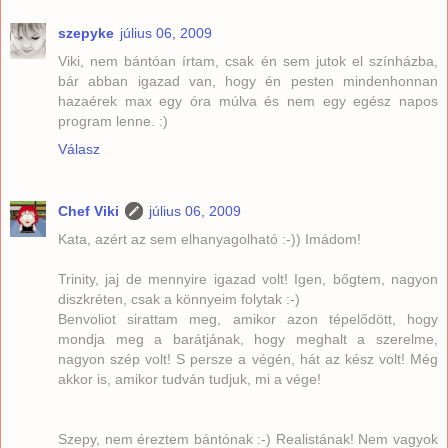
szepyke
július 06, 2009
Viki, nem bántóan írtam, csak én sem jutok el színházba,
bár abban igazad van, hogy én pesten mindenhonnan
hazaérek max egy óra múlva és nem egy egész napos
program lenne. :)
Válasz
Chef Viki
július 06, 2009
Kata, azért az sem elhanyagolható :-)) Imádom!
Trinity, jaj de mennyire igazad volt! Igen, bőgtem, nagyon
diszkréten, csak a könnyeim folytak :-)
Benvoliot sirattam meg, amikor azon tépelődött, hogy
mondja meg a barátjának, hogy meghalt a szerelme,
nagyon szép volt! S persze a végén, hát az kész volt! Még
akkor is, amikor tudván tudjuk, mi a vége!
Szepy, nem éreztem bántónak :-) Realistának! Nem vagyok