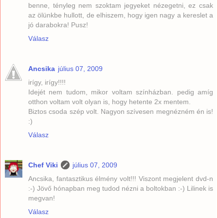
benne, tényleg nem szoktam jegyeket nézegetni, ez csak
az ölünkbe hullott, de elhiszem, hogy igen nagy a kereslet a
jó darabokra! Pusz!
Válasz
Ancsika
július 07, 2009
irígy, irígy!!!!
Idejét nem tudom, mikor voltam színházban. pedig amíg
otthon voltam volt olyan is, hogy hetente 2x mentem.
Biztos csoda szép volt. Nagyon szívesen megnézném én is!
:)
Válasz
Chef Viki
július 07, 2009
Ancsika, fantasztikus élmény volt!!! Viszont megjelent dvd-n
:-) Jövő hónapban meg tudod nézni a boltokban :-) Lilinek is
megvan!
Válasz