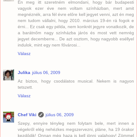
Én meg itt szeretném elmondani, hogy bár budapesti
vagyok ezer éve nem voltam színházban, mert amit
megnéznék, arra fél évre előre kell jegyet venni, azt én meg
nem tudom vállalni, hogy 2010. március 19-én rá fogok e
érni... Ez csak egy példa, nem konkrét jegyre vonatkozik, de
a barátnőm nagy színházba járós és most vett nemrég
jegyet decemberre... De azt osztom, hogy nagyobb eséllyel
indulok, mint egy nem fővárosi...
Válasz
Julika
július 06, 2009
Az biztos, hogy csodálatos musical. Nekem is nagyon
tetszett.
Válasz
Chef Viki
július 06, 2009
Szepy, ennyire tényleg nem folytam bele, mert innen a
végekről elég nehézkes megszervezni, pláne, ha 19 órakor
kezdődik! Onnan még haza is kell jönni valahogy! Zömmel