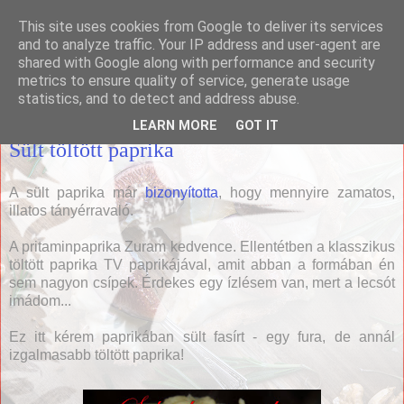
This site uses cookies from Google to deliver its services
Házias konyha
and to analyze traffic. Your IP address and user-agent are
shared with Google along with performance and security
metrics to ensure quality of service, generate usage
statistics, and to detect and address abuse.
2009. október 1., csütörtök
LEARN MORE
GOT IT
Sült töltött paprika
A sült paprika már
bizonyította
, hogy mennyire zamatos,
illatos tányérravaló.
A pritaminpaprika Zuram kedvence. Ellentétben a klasszikus
töltött paprika TV paprikájával, amit abban a formában én
sem nagyon csípek. Érdekes egy ízlésem van, mert a lecsót
imádom...
Ez itt kérem paprikában sült fasírt - egy fura, de annál
izgalmasabb töltött paprika!