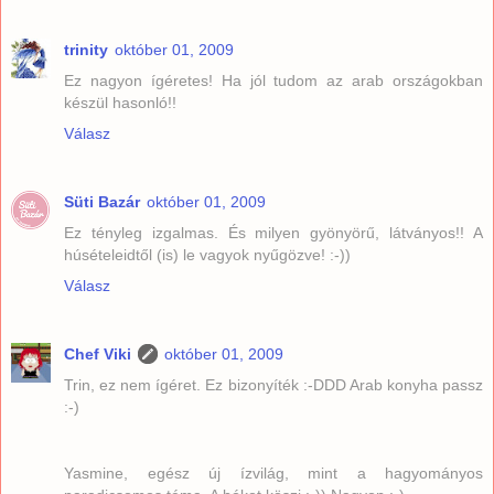
trinity
október 01, 2009
Ez nagyon ígéretes! Ha jól tudom az arab országokban
készül hasonló!!
Válasz
Süti Bazár
október 01, 2009
Ez tényleg izgalmas. És milyen gyönyörű, látványos!! A
húsételeidtől (is) le vagyok nyűgözve! :-))
Válasz
Chef Viki
október 01, 2009
Trin, ez nem ígéret. Ez bizonyíték :-DDD Arab konyha passz
:-)
Yasmine, egész új ízvilág, mint a hagyományos