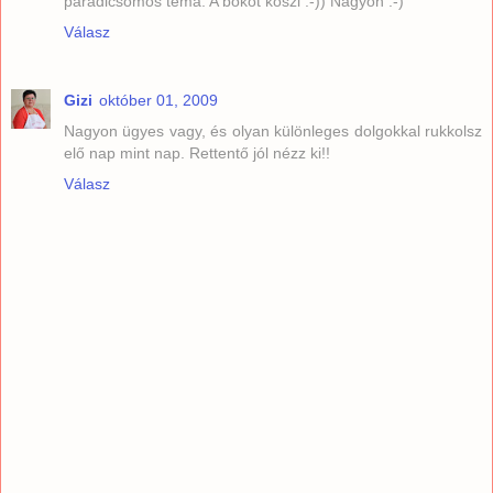
paradicsomos téma. A bókot köszi :-)) Nagyon :-)
Válasz
Gizi
október 01, 2009
Nagyon ügyes vagy, és olyan különleges dolgokkal rukkolsz
elő nap mint nap. Rettentő jól nézz ki!!
Válasz