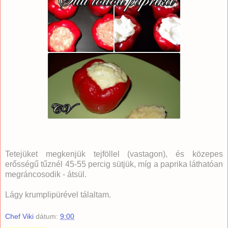
Tetejüket megkenjük tejföllel (vastagon), és közepes
erősségű tűznél 45-55 percig sütjük, míg a paprika láthatóan
megráncosodik - átsül.
Lágy krumplipürével tálaltam.
Chef Viki
dátum:
9:00