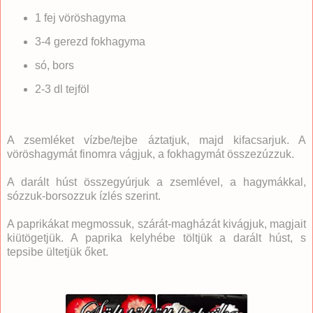
1 fej vöröshagyma
3-4 gerezd fokhagyma
só, bors
2-3 dl tejföl
A zsemléket vízbe/tejbe áztatjuk, majd kifacsarjuk. A
vöröshagymát finomra vágjuk, a fokhagymát összezúzzuk.
A darált húst összegyúrjuk a zsemlével, a hagymákkal,
sózzuk-borsozzuk ízlés szerint.
A paprikákat megmossuk, szárát-magházát kivágjuk, magjait
kiütögetjük. A paprika kelyhébe töltjük a darált húst, s
tepsibe ültetjük őket.