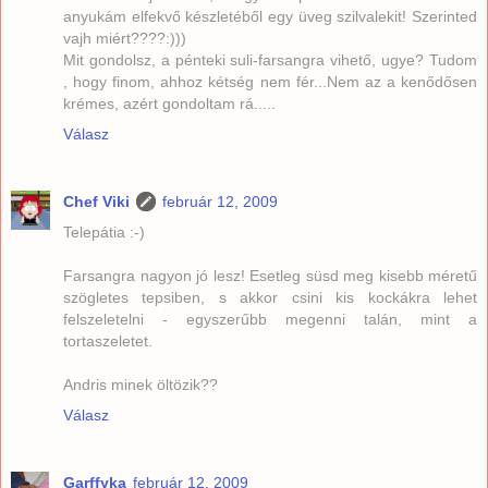
anyukám elfekvő készletéből egy üveg szilvalekit! Szerinted
vajh miért????:)))
Mit gondolsz, a pénteki suli-farsangra vihető, ugye? Tudom
, hogy finom, ahhoz kétség nem fér...Nem az a kenődősen
krémes, azért gondoltam rá.....
Válasz
Chef Viki
február 12, 2009
Telepátia :-)
Farsangra nagyon jó lesz! Esetleg süsd meg kisebb méretű
szögletes tepsiben, s akkor csini kis kockákra lehet
felszeletelni - egyszerűbb megenni talán, mint a
tortaszeletet.
Andris minek öltözik??
Válasz
Garffyka
február 12, 2009