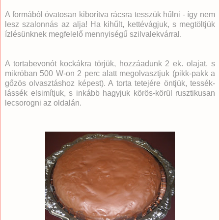
A formából óvatosan kiborítva rácsra tesszük hűlni - így nem
lesz szalonnás az alja! Ha kihűlt, kettévágjuk, s megtöltjük
ízlésünknek megfelelő mennyiségű szilvalekvárral.
A tortabevonót kockákra törjük, hozzáadunk 2 ek. olajat, s
mikróban 500 W-on 2 perc alatt megolvasztjuk (pikk-pakk a
gőzös olvasztáshoz képest). A torta tetejére öntjük, tessék-
lássék elsimítjuk, s inkább hagyjuk körös-körül rusztikusan
lecsorogni az oldalán.