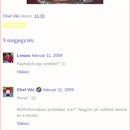
Chef Viki
dátum:
16:30
Megosztás
9 megjegyzés:
Limara
február 11, 2009
Kaphatok egy szeletet? :))
Válasz
Chef Viki
február 11, 2009
Naná! :-)))
Muffinformában próbáltad már? Nagyon jól süthető benne
ez a tészta!
Válasz