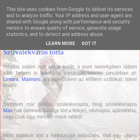
This site uses cookies from Google to deliver its services
Házias konyha
and to analyze traffic. Your IP address and user-agent are
shared with Google along with performance and security
metrics to ensure quality of service, generate usage
statistics, and to detect and address abuse.
2009. február 11., szerda
LEARN MORE
GOT IT
Szilvalekváros torta
Régóta sütöm már ezt a tortát, s pont nemrégiben láttam
több helyen is különféle variációit, sütötte januárban pl.
Limara
,
Maimoni
, s megerősítem az előttem szólókat: isteni
finom!
Sütöttem már buliba, születésnapra, blog születésnapra
Max
-nak (aminek úúúúgy tört a teteje), névnapra, ajándékba,
vagy csak úgy, minden indok nélkül.
Most indokolt volt a hétköznapi tortasütés. Volt egy céges