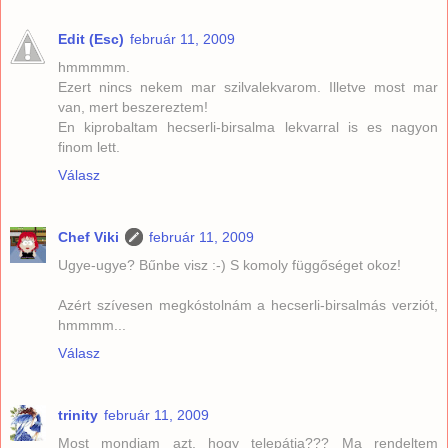
Edit (Esc)
február 11, 2009
hmmmmm.
Ezert nincs nekem mar szilvalekvarom. Illetve most mar
van, mert beszereztem!
En kiprobaltam hecserli-birsalma lekvarral is es nagyon
finom lett.
Válasz
Chef Viki
február 11, 2009
Ugye-ugye? Bűnbe visz :-) S komoly függőséget okoz!
Azért szívesen megkóstolnám a hecserli-birsalmás verziót,
hmmmm...
Válasz
trinity
február 11, 2009
Most mondjam azt, hogy telepátia??? Ma rendeltem