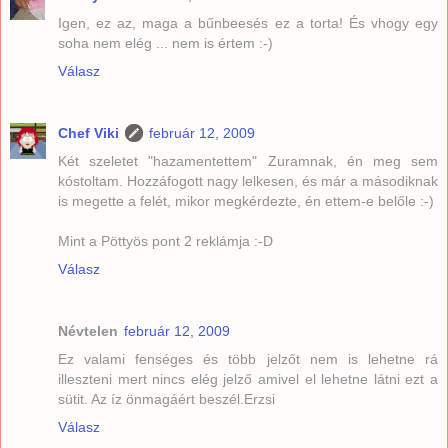
Igen, ez az, maga a bűnbeesés ez a torta! És vhogy egy
soha nem elég ... nem is értem :-)
Válasz
Chef Viki
február 12, 2009
Két szeletet "hazamentettem" Zuramnak, én meg sem
kóstoltam. Hozzáfogott nagy lelkesen, és már a másodiknak
is megette a felét, mikor megkérdezte, én ettem-e belőle :-)
Mint a Pöttyös pont 2 reklámja :-D
Válasz
Névtelen
február 12, 2009
Ez valami fenséges és több jelzőt nem is lehetne rá
illeszteni mert nincs elég jelző amivel el lehetne látni ezt a
sütit. Az íz önmagáért beszél.Erzsi
Válasz