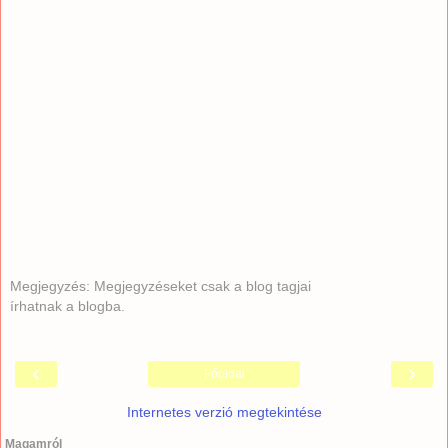
Megjegyzés: Megjegyzéseket csak a blog tagjai
írhatnak a blogba.
‹
›
Főoldal
Internetes verzió megtekintése
Magamról