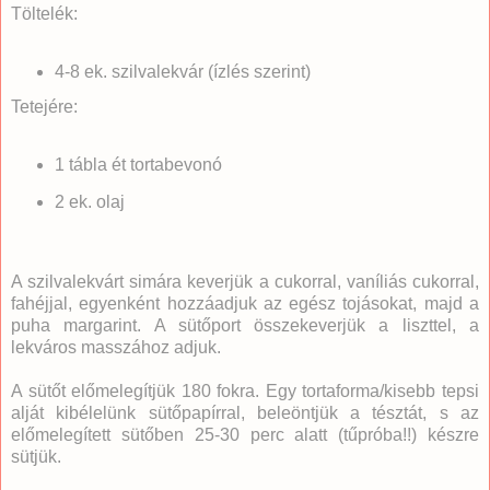
Töltelék:
4-8 ek. szilvalekvár (ízlés szerint)
Tetejére:
1 tábla ét tortabevonó
2 ek. olaj
A szilvalekvárt simára keverjük a cukorral, vaníliás cukorral,
fahéjjal, egyenként hozzáadjuk az egész tojásokat, majd a
puha margarint. A sütőport összekeverjük a liszttel, a
lekváros masszához adjuk.
A sütőt előmelegítjük 180 fokra. Egy tortaforma/kisebb tepsi
alját kibélelünk sütőpapírral, beleöntjük a tésztát, s az
előmelegített sütőben 25-30 perc alatt (tűpróba!!) készre
sütjük.