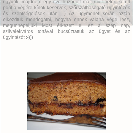
ügyünk, majdnem egy éve húzódott már, múlt héten került
pont a végére kínok-keservek, szőrszálhasogató ügyintézők
és szentségelések után :-) Az ügymenet során aztán
elkezdtük mondogatni, hogyha ennek valaha vége lesz,
megünnepeljük! Most érkezett el ez a szép nap,
szilvalekváros tortával búcsúztattuk az ügyet és az
ügyintézőt :-)))