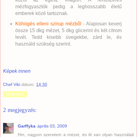
mézfogyasztók pedig a leghosszabb életű
emberek közé tartoznak.
Köhögés elleni szirup mézből
- Alaposan keverj
össze 15 dkg mézet, 5 dkg glicerint és két citrom
levét. Tedd kisebb üvegekbe, zárd le, és
használd szükség szerint.
Képek innen
Chef Viki
dátum:
14:30
Megosztás
2 megjegyzés:
Garffyka
április 03, 2009
Hm, nagyon szeretem a mézet, és itt van olyan használati