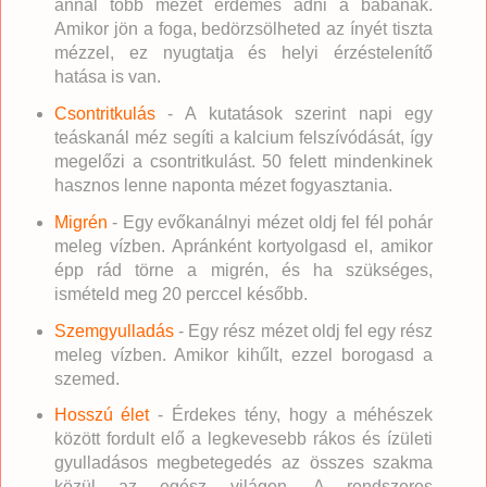
annál több mézet érdemes adni a babának.
Amikor jön a foga, bedörzsölheted az ínyét tiszta
mézzel, ez nyugtatja és helyi érzéstelenítő
hatása is van.
Csontritkulás
- A kutatások szerint napi egy
teáskanál méz segíti a kalcium felszívódását, így
megelőzi a csontritkulást. 50 felett mindenkinek
hasznos lenne naponta mézet fogyasztania.
Migrén
- Egy evőkanálnyi mézet oldj fel fél pohár
meleg vízben. Apránként kortyolgasd el, amikor
épp rád törne a migrén, és ha szükséges,
ismételd meg 20 perccel később.
Szemgyulladás
- Egy rész mézet oldj fel egy rész
meleg vízben. Amikor kihűlt, ezzel borogasd a
szemed.
Hosszú élet
- Érdekes tény, hogy a méhészek
között fordult elő a legkevesebb rákos és ízületi
gyulladásos megbetegedés az összes szakma
közül az egész világon. A rendszeres