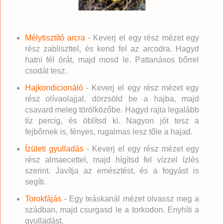
Mélytisztító arcra
- Keverj el egy rész mézet egy
rész zabliszttel, és kend fel az arcodra. Hagyd
hatni fél órát, majd mosd le. Pattanásos bőrrel
csodát tesz.
Hajkondicionáló
- Keverj el egy rész mézet egy
rész olívaolajjal, dörzsöld be a hajba, majd
csavard meleg törölközőbe. Hagyd rajta legalább
tíz percig, és öblítsd ki. Nagyon jót tesz a
fejbőrnek is, fényes, rugalmas lesz tőle a hajad.
Ízületi gyulladás
- Keverj el egy rész mézet egy
rész almaecettel, majd hígítsd fel vízzel ízlés
szerint. Javítja az emésztést, és a fogyást is
segíti.
Torokfájás
- Egy teáskanál mézet olvassz meg a
szádban, majd csurgasd le a torkodon. Enyhíti a
gyulladást.