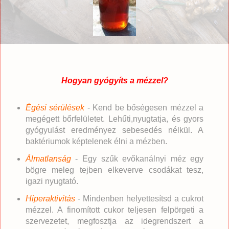
Hogyan gyógyíts a mézzel?
Égési sérülések
- Kend be bőségesen mézzel a
megégett bőrfelületet. Lehűti,nyugtatja, és gyors
gyógyulást eredményez sebesedés nélkül. A
baktériumok képtelenek élni a mézben.
Álmatlanság
- Egy szűk evőkanálnyi méz egy
bögre meleg tejben elkeverve csodákat tesz,
igazi nyugtató.
Hiperaktivitás
- Mindenben helyettesítsd a cukrot
mézzel. A finomított cukor teljesen felpörgeti a
szervezetet, megfosztja az idegrendszert a