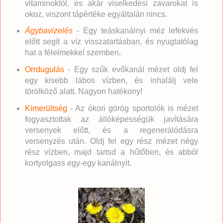
vitaminoktól, és akár viselkedési zavarokat is
okoz, viszont tápértéke egyáltalán nincs.
Ágybavizelés
- Egy teáskanálnyi méz lefekvés
előtt segít a víz visszatartásban, és nyugtatólag
hat a félelmekkel szemben.
Orrdugulás
- Egy szűk evőkanál mézet oldj fel
egy kisebb lábos vízben, és inhalálj vele
törölköző alatt. Nagyon hatékony!
Kimerültség
- Az ókori görög sportolók is mézet
fogyasztottak az állóképességük javítására
versenyek előtt, és a regenerálódásra
versenyzés után. Oldj fel egy rész mézet négy
rész vízben, majd tartsd a hűtőben, és abból
kortyolgass egy-egy kanálnyit.