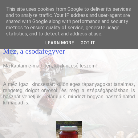
This site uses cookies from Google to deliver its services
Házias konyha
and to analyze traffic. Your IP address and user-agent are
shared with Google along with performance and security
metrics to ensure quality of service, generate usage
statistics, and to detect and address abuse.
2009. április 3., péntek
LEARN MORE
GOT IT
Méz, a csodafegyver
Ma kaptam e-mail-ben, közkinccsé teszem!
A méz igazi kincsestár: különleges tápanyagokat tartalmaz,
rengeteg dolgot orvosol, és még a szépségápolásban is
hasznát vehetjük - eláruljuk, mindezt hogyan használhatod
ki magad is.