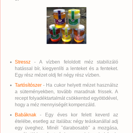
Stressz
- A vízben feloldott méz stabilizáló
hatással bír, kiegyenlíti a lenteket és a fenteket.
Egy rész mézet oldj fel négy rész vízben.
Tartósítószer
- Ha cukor helyett mézet használsz
a süteményekben, tovább maradnak frissek. A
recept folyadéktartalmát csökkentsd egyötödével,
hogy a méz mennyiségét kompenzáld.
Babáknak
- Egy éves kor felett keverd az
ételébe, esetleg az italába: négy teáskanállal adj
egy üveghez. Minél "darabosabb" a mozgása,