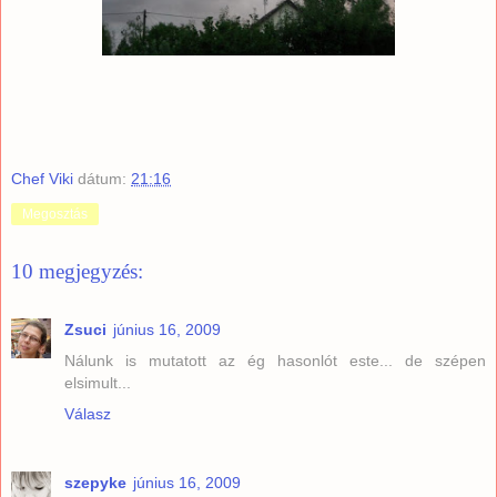
Chef Viki
dátum:
21:16
Megosztás
10 megjegyzés:
Zsuci
június 16, 2009
Nálunk is mutatott az ég hasonlót este... de szépen
elsimult...
Válasz
szepyke
június 16, 2009