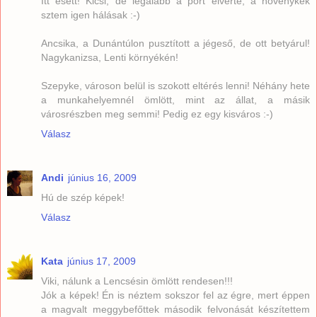
Itt esett! Kicsi, de legalább a port elverte, a növénykék
sztem igen hálásak :-)
Ancsika, a Dunántúlon pusztított a jégeső, de ott betyárul!
Nagykanizsa, Lenti környékén!
Szepyke, városon belül is szokott eltérés lenni! Néhány hete
a munkahelyemnél ömlött, mint az állat, a másik
városrészben meg semmi! Pedig ez egy kisváros :-)
Válasz
Andi
június 16, 2009
Hú de szép képek!
Válasz
Kata
június 17, 2009
Viki, nálunk a Lencsésin ömlött rendesen!!!
Jók a képek! Én is néztem sokszor fel az égre, mert éppen
a magvalt meggybefőttek második felvonását készítettem