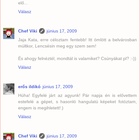
elő...
Válasz
Chef Viki
június 17, 2009
Jaja Kata, erre céloztam fentebb! Itt ömlött a belvárosban
múltkor, Lencsésin meg egy szem sem!
És ahogy felnéztél, mondtál is valamiket? Csúnyákat pl? :-))
Válasz
erős ildikó
június 17, 2009
Húha! Egyfelé járt az agyunk! Pár napja én is elővettem
estefelé a gépet, s hasonló hangulatú képeket fotóztam,
engem is megihletett!:)
Válasz
Chef Viki
június 17, 2009