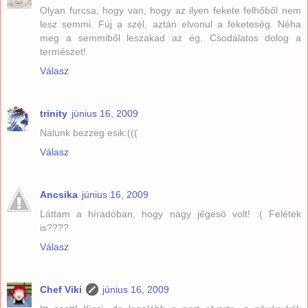
Olyan furcsa, hogy van, hogy az ilyen fekete felhőből nem
lesz semmi. Fúj a szél, aztán elvonul a feketeség. Néha
meg a semmiből leszakad az ég. Csodálatos dolog a
természet!
Válasz
trinity
június 16, 2009
Nálunk bezzeg esik:(((
Válasz
Ancsika
június 16, 2009
Láttam a híradóban, hogy nagy jégesö volt! :( Felétek
is????
Válasz
Chef Viki
június 16, 2009